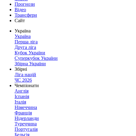
Прогнози
Відео
Трансфери
Сайт
Україна
Україна
Перша ліга
Друга ліга
Кубок України
Суперкубок України
Збірна України
Збірні
Ліга націй
ЧС 2026
Чемпіонати
Англія
Іспанія
Італія
Німеччина
Франція
Нідерланди
Туреччина
Португалія
Бельгія