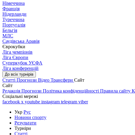
Німеччина
Франція
Нідерланди
Туреччина
Португалія
Бельгія
МЛС
Саудівська Аравія
Єврокубки
Ліга чемпіонів
Ліга Європи
Суперкубок УЄФА
Ліга конференцій
До всіх турнірів
Статті
Прогнози
Відео
Трансфери
Сайт
Сайт
Редакція
Прогнози
Політика конфіденційності
Правила сайту
К
Соціальні мережі
facebook
x
youtube
instagram
telegram
viber
Укр
Рус
Новини спорту
Результати
Турніри
Статті