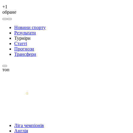
+
1
обране
Новини спорту
Результати
Турніри
Статті
Прогнози
Трансфери
топ
Ліга чемпіонів
Англія