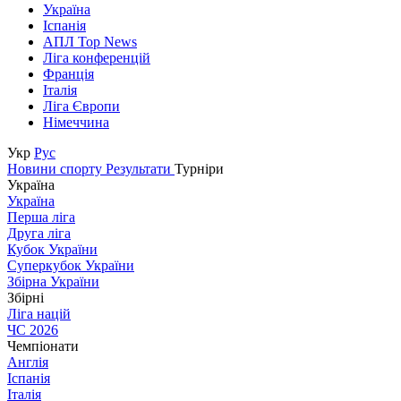
Україна
Іспанія
АПЛ Top News
Ліга конференцій
Франція
Італія
Ліга Європи
Німеччина
Укр
Рус
Новини спорту
Результати
Турніри
Україна
Україна
Перша ліга
Друга ліга
Кубок України
Суперкубок України
Збірна України
Збірні
Ліга націй
ЧС 2026
Чемпіонати
Англія
Іспанія
Італія