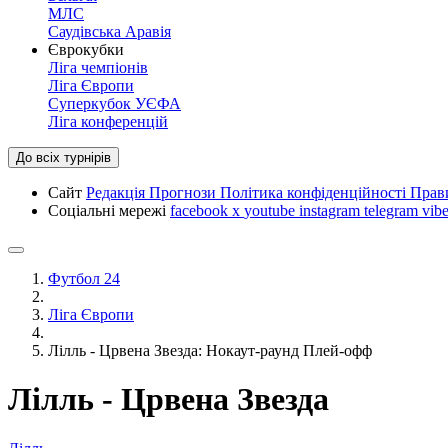
МЛС
Саудівська Аравія
Єврокубки
Ліга чемпіонів
Ліга Європи
Суперкубок УЄФА
Ліга конференцій
До всіх турнірів
Сайт
Редакція
Прогнози
Політика конфіденційності
Прав
Соціальні мережі
facebook
x
youtube
instagram
telegram
vibe
Футбол 24
Ліга Європи
Лілль - Црвена Звезда: Нокаут-раунд Плей-офф
Лілль - Црвена Звезда