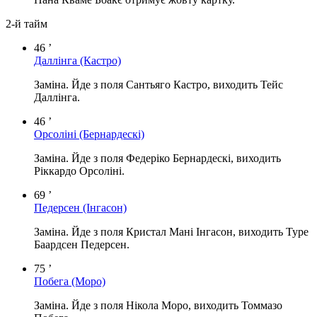
2-й тайм
46 ’
Даллінга
(Кастро)
Заміна. Йде з поля Сантьяго Кастро, виходить Тейс
Даллінга.
46 ’
Орсоліні
(Бернардескі)
Заміна. Йде з поля Федеріко Бернардескі, виходить
Ріккардо Орсоліні.
69 ’
Педерсен
(Інгасон)
Заміна. Йде з поля Кристал Мані Інгасон, виходить Туре
Баардсен Педерсен.
75 ’
Побега
(Моро)
Заміна. Йде з поля Нікола Моро, виходить Томмазо