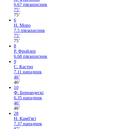
6.67
півзахисник
75’
75’
6
Н. Моро
7.5
півзахисник
75’
75’
8
Р. Фройлер
6.68
півзахисник
9
С. Кастро
7.11
нападник
46’
46’
10
Ф. Бернардескі
6.35
нападник
46’
46’
28
Н. Камб'ягі
7.37
нападник
87’