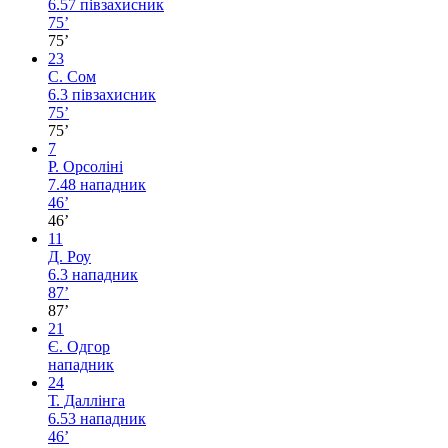
6.57
півзахисник
75’
75’
23
С. Сом
6.3
півзахисник
75’
75’
7
Р. Орсоліні
7.48
нападник
46’
46’
11
Д. Роу
6.3
нападник
87’
87’
21
Є. Одгор
нападник
24
Т. Даллінга
6.53
нападник
46’