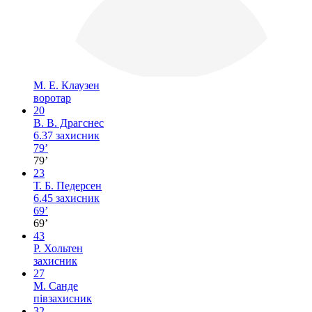
М. Е. Клаузен
воротар
20
В. В. Драгснес
6.37
захисник
79’
79’
23
Т. Б. Педерсен
6.45
захисник
69’
69’
43
Р. Хольтен
захисник
27
М. Санде
півзахисник
32