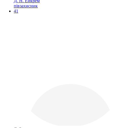
Д. Н. Ейкрем
півзахисник
41