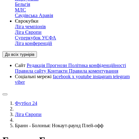
Бельгія
МЛС
Саудівська Аравія
Єврокубки
Ліга чемпіонів
Ліга Європи
Суперкубок УЄФА
Ліга конференцій
До всіх турнірів
Сайт
Редакція
Прогнози
Політика конфіденційності
Правила сайту
Контакти
Правила коментування
Соціальні мережі
facebook
x
youtube
instagram
telegram
viber
Футбол 24
Ліга Європи
Бранн - Болонья: Нокаут-раунд Плей-офф