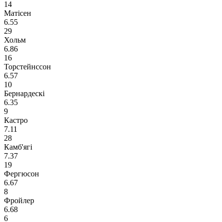
14
Матісен
6.55
29
Хольм
6.86
16
Торстейнссон
6.57
10
Бернардескі
6.35
9
Кастро
7.11
28
Камб'ягі
7.37
19
Фергюсон
6.67
8
Фройлер
6.68
6