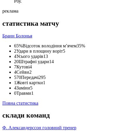
Роу.
реклама
статистика матчу
Бранн
Болонья
65%
Відсоток володіння м’ячем
35%
2
Удари в площину воріт
5
4
Усього ударів
13
20
Штрафні удари
14
7
Кутові
4
4
Сейви
2
570
Передачі
295
1
Жовті картки
1
4
Заміни
5
0
Травми
1
Повна статистика
склади команд
Ф. Александерссон
головний тренер