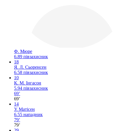
Ф. Мюре
6.89
півзахисник
18
Я. Л. Сьоренсен
6.58
півзахисник
10
К. М. Інгасон
5.94
півзахисник
69’
69’
14
У. Матісен
6.55
нападник
79’
79’
29