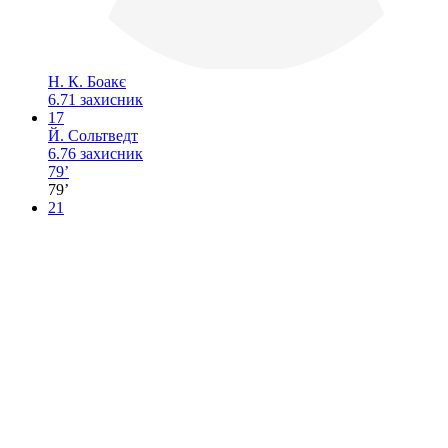
Н. К. Боакє
6.71
захисник
17
Й. Сольтведт
6.76
захисник
79’
79’
21