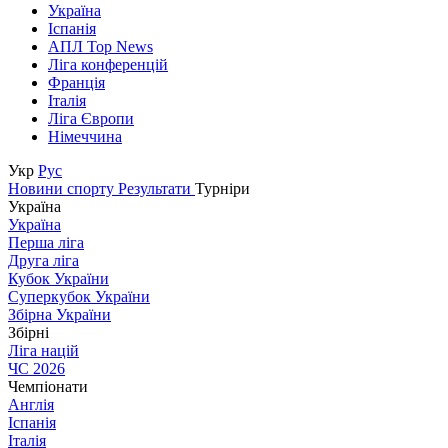
Україна
Іспанія
АПЛ Top News
Ліга конференцій
Франція
Італія
Ліга Європи
Німеччина
Укр
Рус
Новини спорту
Результати
Турніри
Україна
Україна
Перша ліга
Друга ліга
Кубок України
Суперкубок України
Збірна України
Збірні
Ліга націй
ЧС 2026
Чемпіонати
Англія
Іспанія
Італія