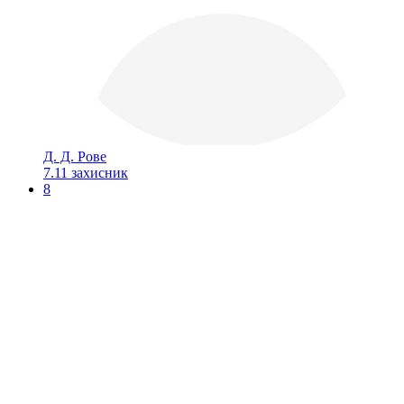
Д. Д. Рове
7.11
захисник
8