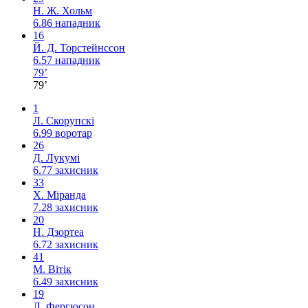
Н. Ж. Хольм
6.86
нападник
16
Й. Д. Торстейнссон
6.57
нападник
79’
79’
1
Л. Скорупскі
6.99
воротар
26
Д. Лукумі
6.77
захисник
33
Х. Міранда
7.28
захисник
20
Н. Дзортеа
6.72
захисник
41
М. Вітік
6.49
захисник
19
Л. Фергюсон