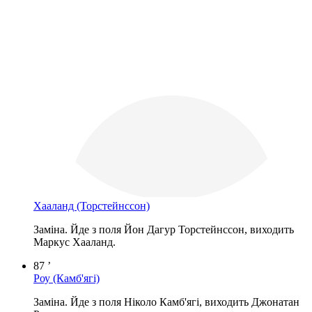
Хааланд
(Торстейнссон)
Заміна. Йде з поля Йон Дагур Торстейнссон, виходить
Маркус Хааланд.
87 ’
Роу
(Камб'ягі)
Заміна. Йде з поля Ніколо Камб'ягі, виходить Джонатан