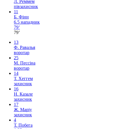
Л. Реммем
півзахисник
11
Б. Фінн
6.5
нападник
79’
79’
13
Ф. Равалья
воротар
25
М. Пессіна
воротар
14
Т. Хеггем
захисник
16
Н. Казале
захисник
17
Ж. Маріу
захисник
4
Т. Побега