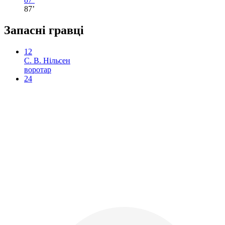
87’
Запасні гравці
12
С. В. Нільсен
воротар
24