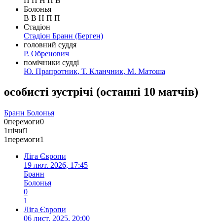
П
П
Н
П
В
Болонья
В
В
Н
П
П
Стадіон
Стадіон Бранн
(Берген)
головний суддя
Р. Обренович
помічники судді
Ю. Прапротник
,
Т. Кланчник
,
М. Матоша
особисті зустрічі
(
останні 10 матчів
)
Бранн
Болонья
0
перемоги
0
1
нічиї
1
1
перемоги
1
Ліга Європи
19 лют. 2026, 17:45
Бранн
Болонья
0
1
Ліга Європи
06 лист. 2025, 20:00