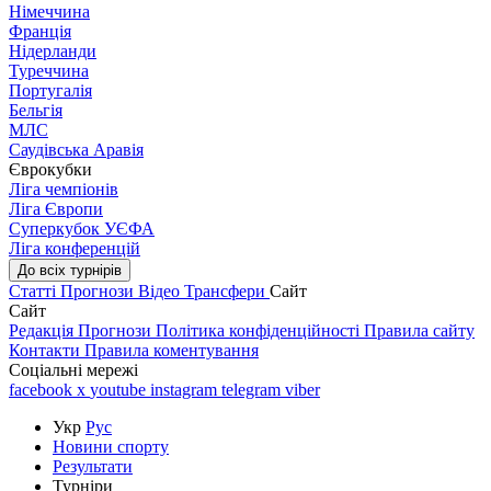
Німеччина
Франція
Нідерланди
Туреччина
Португалія
Бельгія
МЛС
Саудівська Аравія
Єврокубки
Ліга чемпіонів
Ліга Європи
Суперкубок УЄФА
Ліга конференцій
До всіх турнірів
Статті
Прогнози
Відео
Трансфери
Сайт
Сайт
Редакція
Прогнози
Політика конфіденційності
Правила сайту
Контакти
Правила коментування
Соціальні мережі
facebook
x
youtube
instagram
telegram
viber
Укр
Рус
Новини спорту
Результати
Турніри