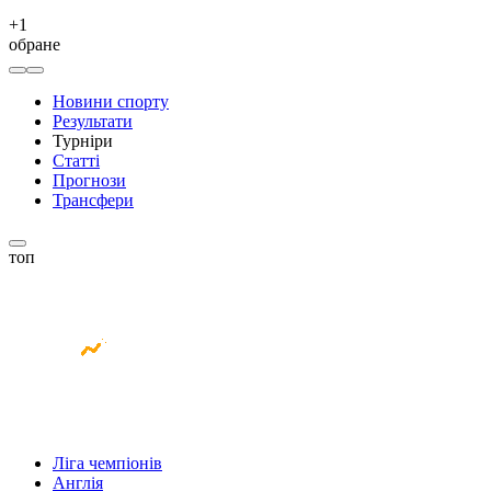
+
1
обране
Новини спорту
Результати
Турніри
Статті
Прогнози
Трансфери
топ
Ліга чемпіонів
Англія