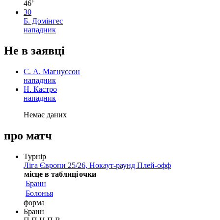
46’
30
Б. Домінгес
нападник
Не в заявці
С. А. Магнуссон
нападник
Н. Кастро
нападник
Немає даних
про матч
Турнір
Ліга Європи 25/26, Нокаут-раунд Плей-офф
місце в таблиці
очки
Бранн
Болонья
форма
Бранн