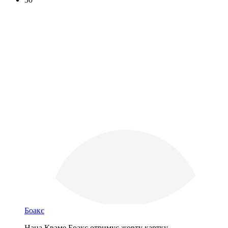
Боакє
Нана Кваме Боакє отримує жовту картку.