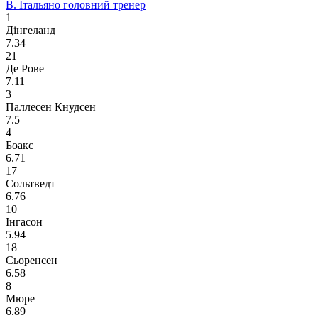
В. Італьяно
головний тренер
1
Дінгеланд
7.34
21
Де Рове
7.11
3
Паллесен Кнудсен
7.5
4
Боакє
6.71
17
Сольтведт
6.76
10
Інгасон
5.94
18
Сьоренсен
6.58
8
Мюре
6.89