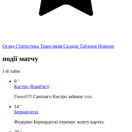
Огляд
Статистика
Трансляція
Склади
Таблиця
Новини
події матчу
1-й тайм
9 ’
Кастро
(Камб'ягі)
Гооол!!!! Сантьяго Кастро забиває гол.
14 ’
Бернардескі
Федеріко Бернардескі отримує жовту картку.
30 ’