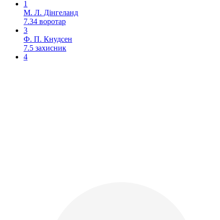
1
М. Л. Дінгеланд
7.34
воротар
3
Ф. П. Кнудсен
7.5
захисник
4