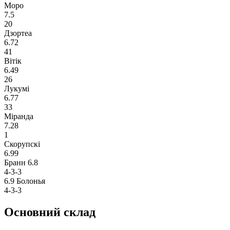
Моро
7.5
20
Дзортеа
6.72
41
Вітік
6.49
26
Лукумі
6.77
33
Міранда
7.28
1
Скорупскі
6.99
Бранн
6.8
4-3-3
6.9
Болонья
4-3-3
Основний склад