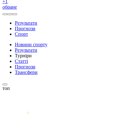
+
1
обране
Результати
Прогнози
Спорт
Новини спорту
Результати
Турніри
Статті
Прогнози
Трансфери
топ