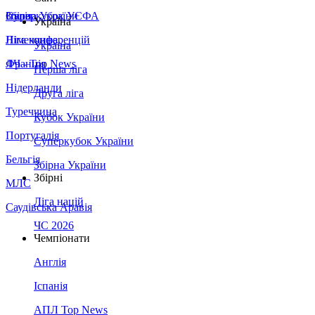
Збірна України
Італія
Суперкубок УЄФА
Україна
Німеччина
Ліга конференцій
Україна
Франція
ЛЧ - Top News
Перша ліга
Нідерланди
Друга ліга
Туреччина
Кубок України
Португалія
Суперкубок України
Бельгія
Збірна України
Збірні
МЛС
Ліга націй
Саудівська Аравія
ЧС 2026
Чемпіонати
Англія
Іспанія
АПЛ Top News