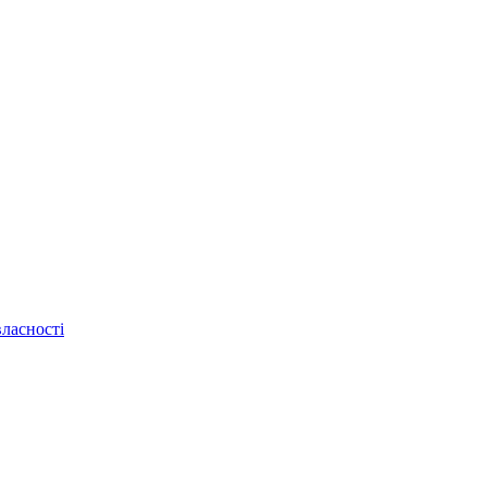
ласності