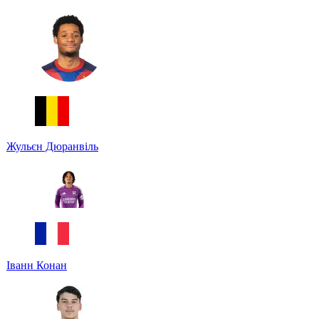
Жульєн Дюранвіль
Іванн Конан