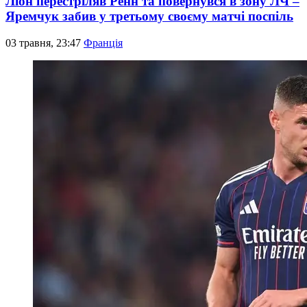
Ліон перестріляв Ренн та повернувся в зону ЛЧ –
Яремчук забив у третьому своєму матчі поспіль
03 травня, 23:47
Франція