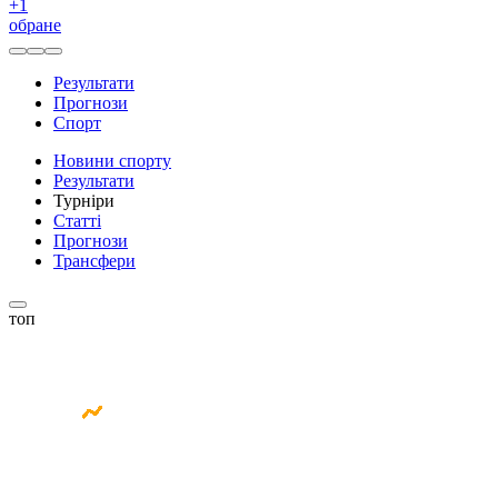
+
1
обране
Результати
Прогнози
Спорт
Новини спорту
Результати
Турніри
Статті
Прогнози
Трансфери
топ