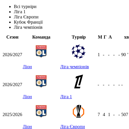
Всі турніри
Ліга 1
Ліга Європи
Кубок Франції
Ліга чемпіонів
Сезон
Команда
Турнір
М
Г
А
хв
2026/2027
1
-
-
-
-
90
ʼ
Ліон
Ліга чемпіонів
2026/2027
-
-
-
-
-
-
Ліон
Ліга 1
2025/2026
7
4
1
-
-
50
Ліон
Ліга Європи