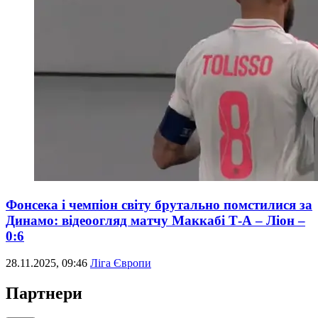
Фонсека і чемпіон світу брутально помстилися за
Динамо: відеоогляд матчу Маккабі Т-А – Ліон –
0:6
28.11.2025, 09:46
Ліга Європи
Партнери