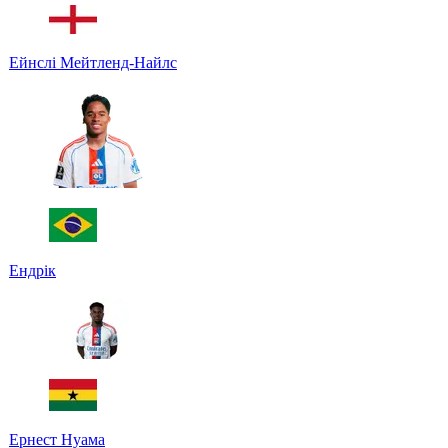
Ейнслі Мейтленд-Найлс
Ендрік
Ернест Нуама