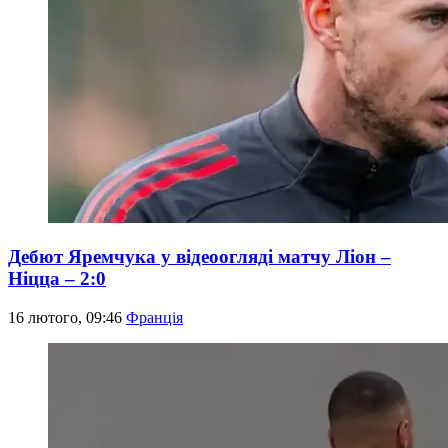
Дебют Яремчука у відеоогляді матчу Ліон –
Ніцца – 2:0
16 лютого, 09:46
Франція