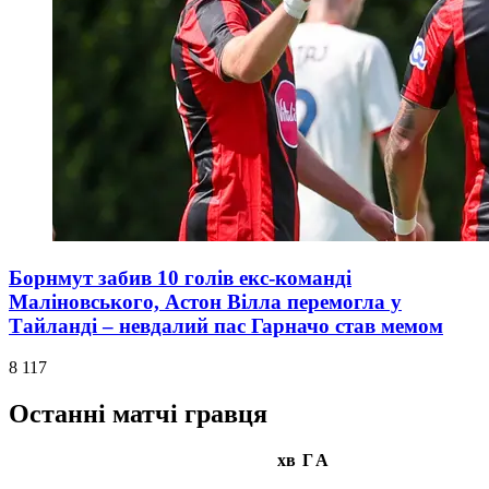
Борнмут забив 10 голів екс-команді
Маліновського, Астон Вілла перемогла у
Тайланді – невдалий пас Гарначо став мемом
8 117
Останні матчі гравця
хв
Г
А