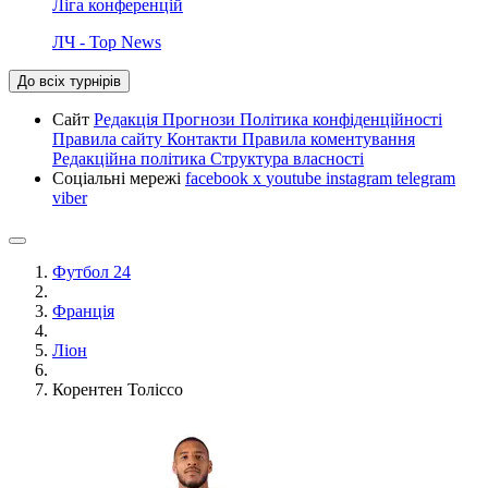
Ліга конференцій
ЛЧ - Top News
До всіх турнірів
Сайт
Редакція
Прогнози
Політика конфіденційності
Правила сайту
Контакти
Правила коментування
Редакційна політика
Структура власності
Соціальні мережі
facebook
x
youtube
instagram
telegram
viber
Футбол 24
Франція
Ліон
Корентен Толіссо