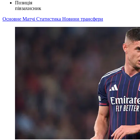
Позиція
півзахисник
Основне
Матчі
Статистика
Новини
трансфери