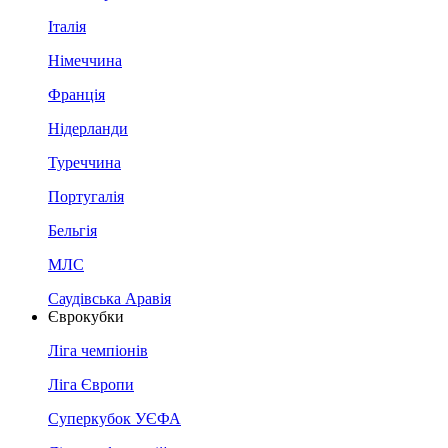
Італія
Німеччина
Франція
Нідерланди
Туреччина
Португалія
Бельгія
МЛС
Саудівська Аравія
Єврокубки
Ліга чемпіонів
Ліга Європи
Суперкубок УЄФА