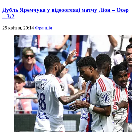
Дубль Яремчука у відеоогляді матчу Ліон – Осер
– 3:2
25 квітня, 20:14
Франція