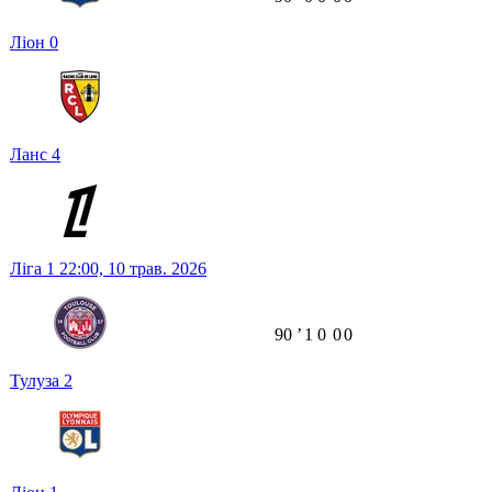
Ліон
0
Ланс
4
Ліга 1
22:00,
10 трав. 2026
90
ʼ
1
0
0
0
Тулуза
2