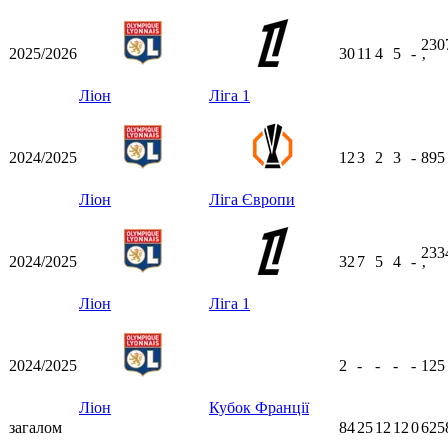
230
2025/2026
30
11
4
5
-
ʼ
Ліон
Ліга 1
2024/2025
12
3
2
3
-
89
Ліон
Ліга Європи
233
2024/2025
32
7
5
4
-
ʼ
Ліон
Ліга 1
2024/2025
2
-
-
-
-
12
Ліон
Кубок Франції
загалом
84
25
12
12
0
625