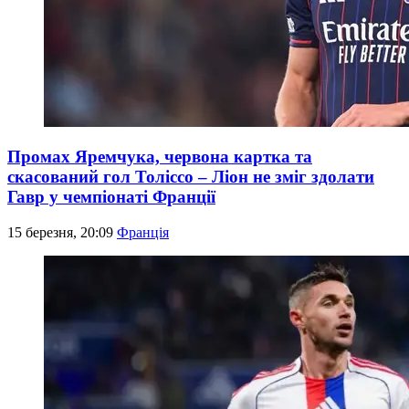
Промах Яремчука, червона картка та
скасований гол Толіссо – Ліон не зміг здолати
Гавр у чемпіонаті Франції
15 березня, 20:09
Франція