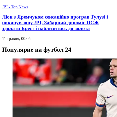
ЛЧ - Top News
Ліон з Яремчуком сенсаційно програв Тулузі і
покинув зону ЛЧ, Забарний допоміг ПСЖ
здолати Брест і наблизитись до золота
11 травня, 00:05
Популярне на футбол 24