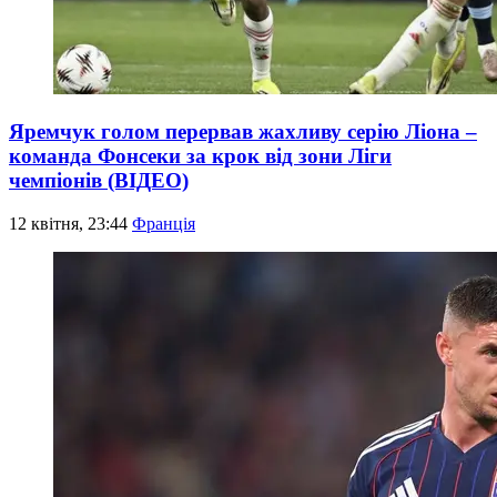
Яремчук голом перервав жахливу серію Ліона –
команда Фонсеки за крок від зони Ліги
чемпіонів (ВІДЕО)
12 квітня, 23:44
Франція