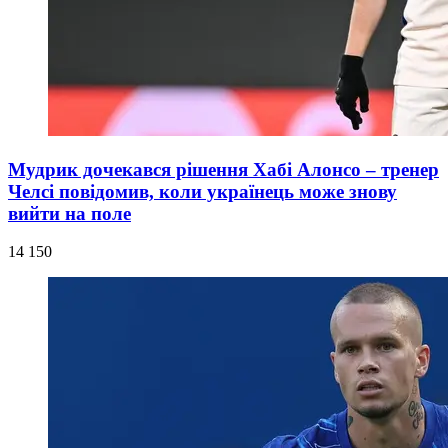
Мудрик дочекався рішення Хабі Алонсо – тренер
Челсі повідомив, коли українець може знову
вийти на поле
14 150