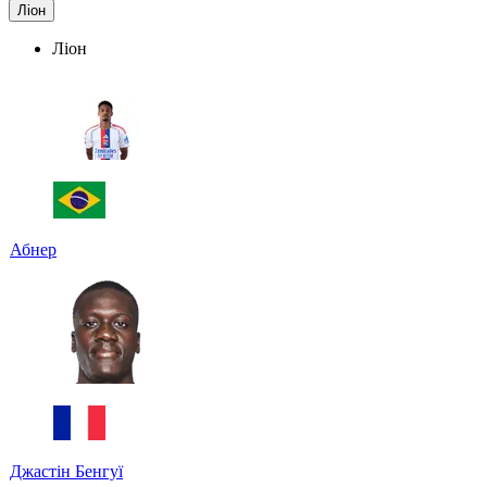
Ліон
Ліон
Абнер
Джастін Бенгуї