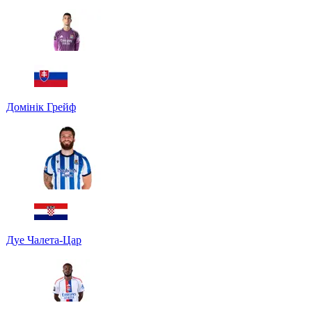
Домінік Грейф
Дуе Чалета-Цар