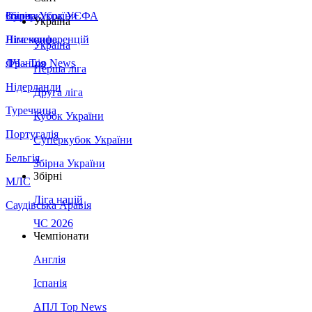
Збірна України
Італія
Суперкубок УЄФА
Україна
Німеччина
Ліга конференцій
Україна
Франція
ЛЧ - Top News
Перша ліга
Нідерланди
Друга ліга
Туреччина
Кубок України
Португалія
Суперкубок України
Бельгія
Збірна України
Збірні
МЛС
Ліга націй
Саудівська Аравія
ЧС 2026
Чемпіонати
Англія
Іспанія
АПЛ Top News