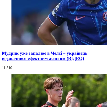
Мудрик уже запалює в Челсі – українець
відзначився ефектним асистом (ВІДЕО)
11 310