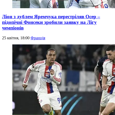
Ліон з дублем Яремчука перестріляв Осер –
підопічні Фонсеки зробили заявку на Лігу
чемпіонів
25 квітня, 18:00
Франція