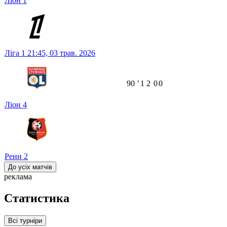
Ліон
1
Ліга 1
21:45,
03 трав. 2026
90
ʼ
1
2
0
0
Ліон
4
Ренн
2
До усіх матчів
реклама
Статистика
Всі турніри