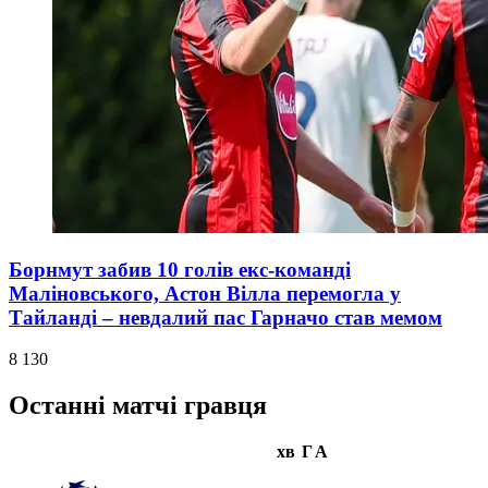
Борнмут забив 10 голів екс-команді
Маліновського, Астон Вілла перемогла у
Тайланді – невдалий пас Гарначо став мемом
8 130
Останні матчі гравця
хв
Г
А