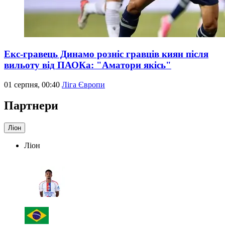
Екс-гравець Динамо розніс гравців киян після
вильоту від ПАОКа: "Аматори якісь"
01 серпня, 00:40
Ліга Європи
Партнери
Ліон
Ліон