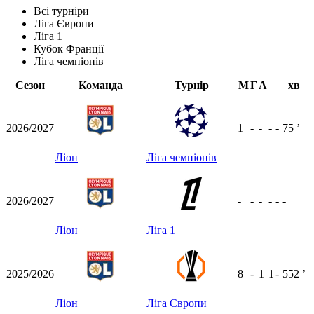
Всі турніри
Ліга Європи
Ліга 1
Кубок Франції
Ліга чемпіонів
Сезон
Команда
Турнір
М
Г
А
хв
2026/2027
1
-
-
-
-
75
ʼ
Ліон
Ліга чемпіонів
2026/2027
-
-
-
-
-
-
Ліон
Ліга 1
2025/2026
8
-
1
1
-
552
ʼ
Ліон
Ліга Європи