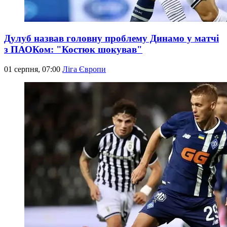
Дулуб назвав головну проблему Динамо у матчі
з ПАОКом: "Костюк шокував"
01 серпня, 07:00
Ліга Європи