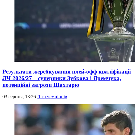
Результати жеребкування плей-офф кваліфікації
ЛЧ 2026/27 – суперники Зубкова і Яремчука,
потенційні загрози Шахтарю
03 серпня, 13:26
Ліга чемпіонів