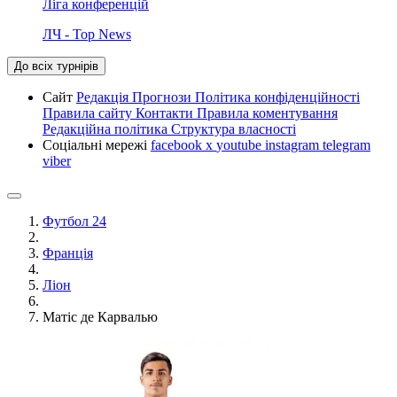
Ліга конференцій
ЛЧ - Top News
До всіх турнірів
Сайт
Редакція
Прогнози
Політика конфіденційності
Правила сайту
Контакти
Правила коментування
Редакційна політика
Структура власності
Соціальні мережі
facebook
x
youtube
instagram
telegram
viber
Футбол 24
Франція
Ліон
Матіс де Карвалью