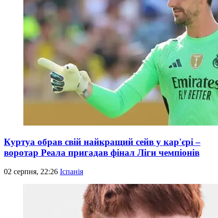
Куртуа обрав свій найкращий сейв у кар'єрі –
воротар Реала пригадав фінал Ліги чемпіонів
02 серпня, 22:26
Іспанія