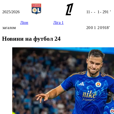
2025/2026
11
-
-
1
-
291
ʼ
Ліон
Ліга 1
загалом
20
0
1
2
0
918ʼ
Новини на футбол 24