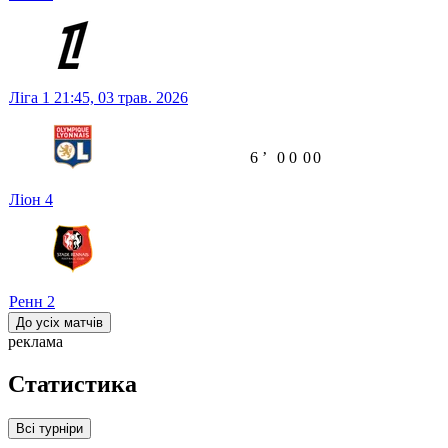
Ліга 1
21:45,
03 трав. 2026
6
ʼ
0
0
0
0
Ліон
4
Ренн
2
До усіх матчів
реклама
Статистика
Всі турніри