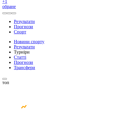
+
1
обране
Результати
Прогнози
Спорт
Новини спорту
Результати
Турніри
Статті
Прогнози
Трансфери
топ