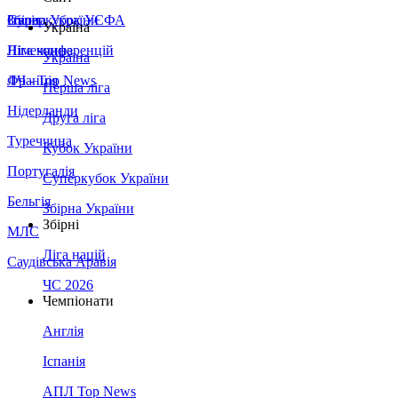
Збірна України
Італія
Суперкубок УЄФА
Україна
Німеччина
Ліга конференцій
Україна
Франція
ЛЧ - Top News
Перша ліга
Нідерланди
Друга ліга
Туреччина
Кубок України
Португалія
Суперкубок України
Бельгія
Збірна України
Збірні
МЛС
Ліга націй
Саудівська Аравія
ЧС 2026
Чемпіонати
Англія
Іспанія
АПЛ Top News