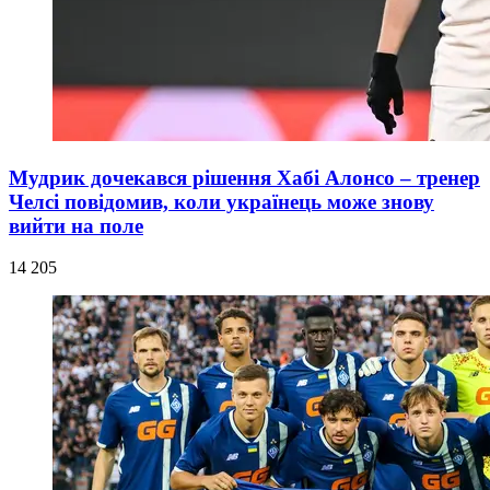
Мудрик дочекався рішення Хабі Алонсо – тренер
Челсі повідомив, коли українець може знову
вийти на поле
14 205