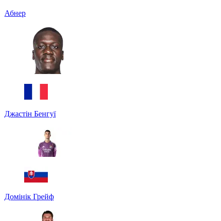
Абнер
Джастін Бенгуї
Домінік Грейф