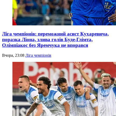
Ліга чемпіонів: переможний асист Кухаревича,
поразка Ліона, злива голів Буде-Глімта,
Олімпіакос без Яремчука не впорався
Вчора, 23:08
Ліга чемпіонів