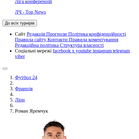
Ліга конференцій
ЛЧ - Top News
До всіх турнірів
Сайт
Редакція
Прогнози
Політика конфіденційності
Правила сайту
Контакти
Правила коментування
Редакційна політика
Структура власності
Соціальні мережі
facebook
x
youtube
instagram
telegram
viber
Футбол 24
Франція
Ліон
Роман Яремчук