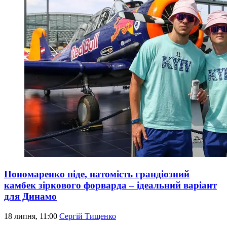
Пономаренко піде, натомість грандіозний
камбек зіркового форварда – ідеальний варіант
для Динамо
18 липня, 11:00
Сергій Тищенко