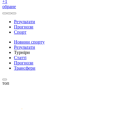
+
1
обране
Результати
Прогнози
Спорт
Новини спорту
Результати
Турніри
Статті
Прогнози
Трансфери
топ