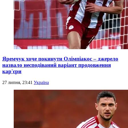
Яремчук хоче покинути Олімпіакос – джерело
назвало несподіваний варіант продовження
кар'єри
27 липня, 23:41
Україна