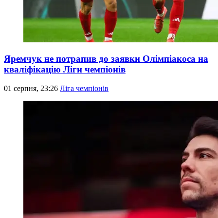
Яремчук не потрапив до заявки Олімпіакоса на
кваліфікацію Ліги чемпіонів
01 серпня, 23:26
Ліга чемпіонів