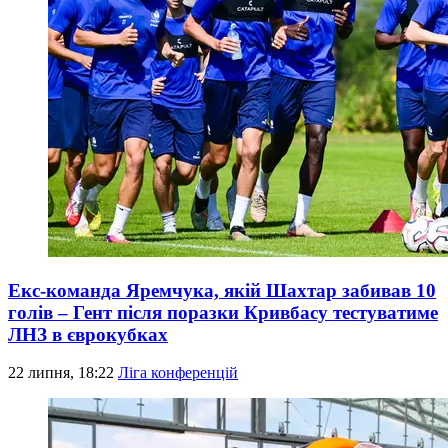
Екс-команда Яремчука, якій Шахтар забивав 10
голів – Гент після поразки Кривбасу тестуватиме
ЛНЗ в єврокубках
22 липня, 18:22
Ліга конференцій