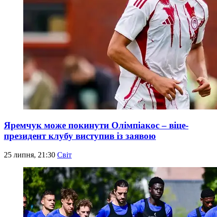
Яремчук може покинути Олімпіакос – віце-
президент клубу виступив із заявою
25 липня, 21:30
Світ