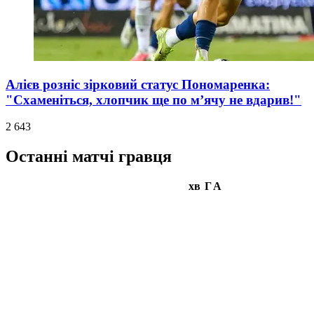
Алієв розніс зірковий статус Пономаренка:
"Схаменіться, хлопчик ще по м’ячу не вдарив!"
2 643
Останні матчі гравця
хв
Г
А