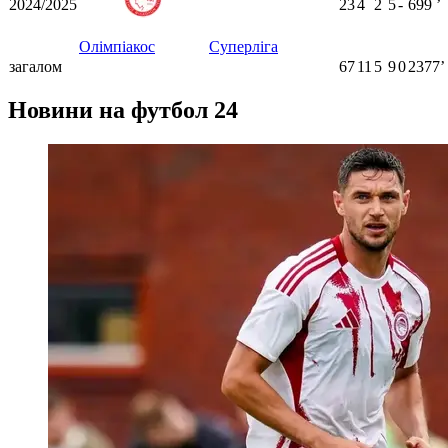
2024/2025
23
4
2
5
-
699
ʼ
Олімпіакос
Суперліга
загалом
67
11
5
9
0
2377ʼ
Новини на футбол 24