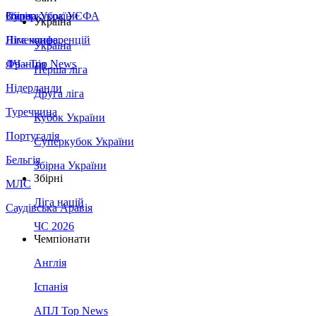
Збірна України
Італія
Суперкубок УЄФА
Україна
Німеччина
Ліга конференцій
Україна
Франція
ЛЧ - Top News
Перша ліга
Нідерланди
Друга ліга
Туреччина
Кубок України
Португалія
Суперкубок України
Бельгія
Збірна України
Збірні
МЛС
Ліга націй
Саудівська Аравія
ЧС 2026
Чемпіонати
Англія
Іспанія
АПЛ Top News