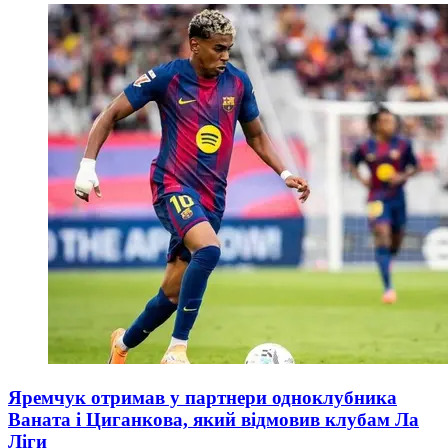
Яремчук отримав у партнери одноклубника
Ваната і Циганкова, який відмовив клубам Ла
Ліги