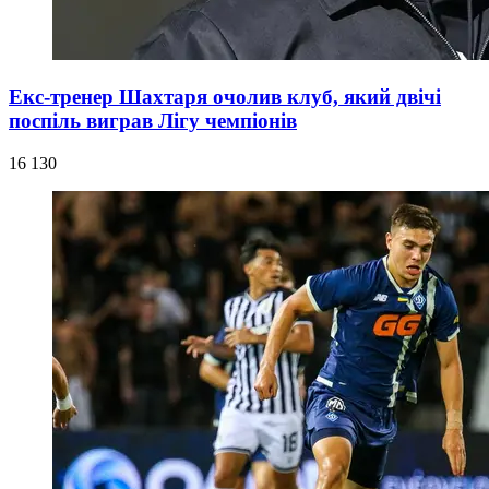
Екс-тренер Шахтаря очолив клуб, який двічі
поспіль виграв Лігу чемпіонів
16 130