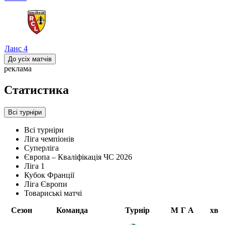
Ланс
4
До усіх матчів
реклама
Статистика
Всі турніри
Всі турніри
Ліга чемпіонів
Суперліга
Європа – Кваліфікація ЧС 2026
Ліга 1
Кубок Франції
Ліга Європи
Товариські матчі
Сезон
Команда
Турнір
М
Г
А
хв