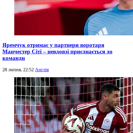
Яремчук отримає у партнери воротаря
Манчестер Сіті – невдовзі приєднається до
команди
28 липня, 22:52
Англія