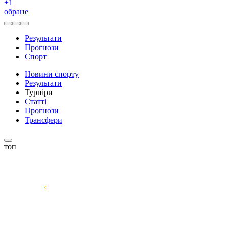
+
1
обране
Результати
Прогнози
Спорт
Новини спорту
Результати
Турніри
Статті
Прогнози
Трансфери
топ