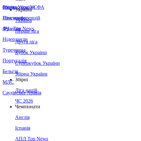
Збірна України
Італія
Суперкубок УЄФА
Україна
Німеччина
Ліга конференцій
Україна
Франція
ЛЧ - Top News
Перша ліга
Нідерланди
Друга ліга
Туреччина
Кубок України
Португалія
Суперкубок України
Бельгія
Збірна України
Збірні
МЛС
Ліга націй
Саудівська Аравія
ЧС 2026
Чемпіонати
Англія
Іспанія
АПЛ Top News