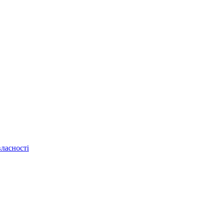
ласності