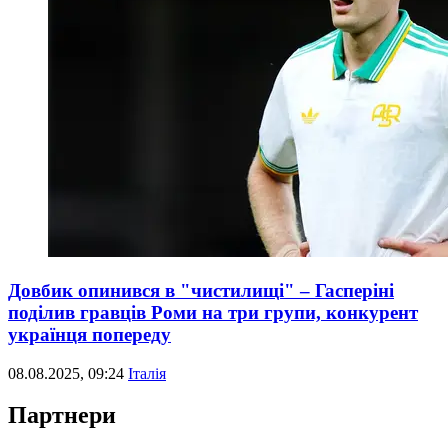
Довбик опинився в "чистилищі" – Гасперіні
поділив гравців Роми на три групи, конкурент
українця попереду
08.08.2025, 09:24
Італія
Партнери