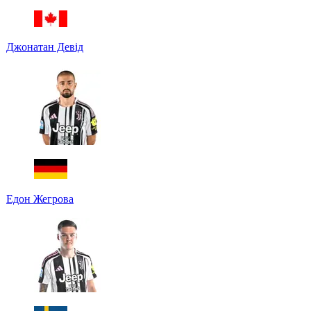
Джонатан Девід
Едон Жегрова