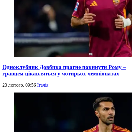
Одноклубник Довбика прагне покинути Рому –
гравцем цікавляться у чотирьох чемпіонатах
23 лютого, 09:56
Італія