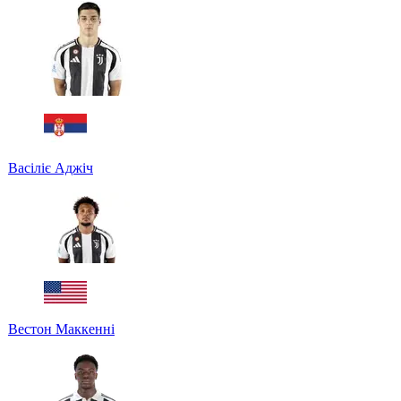
Васіліє Аджіч
Вестон Маккенні