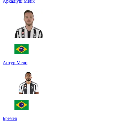
Аркадіуш Мілік
Артур Мело
Бремер