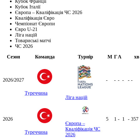
Кубок Франції
Кубок Італії
Європа – Кваліфікація ЧС 2026
Кваліфікація Євро
Чемпіонат Європи
Євро U-21
Ліга націй
Товариські матчі
ЧС 2026
Сезон
Команда
Турнір
М
Г
А
хв
2026/2027
-
-
-
-
-
-
Туреччина
Ліга націй
2026
5
1
-
1
-
357
Європа –
Кваліфікація ЧС
Туреччина
2026