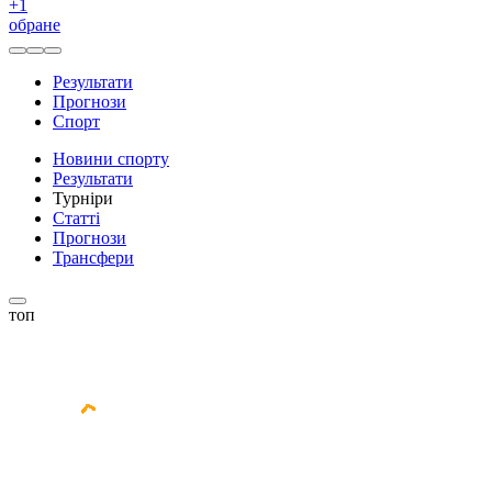
+
1
обране
Результати
Прогнози
Спорт
Новини спорту
Результати
Турніри
Статті
Прогнози
Трансфери
топ