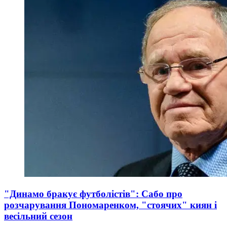
"Динамо бракує футболістів": Сабо про
розчарування Пономаренком, "стоячих" киян і
весільний сезон