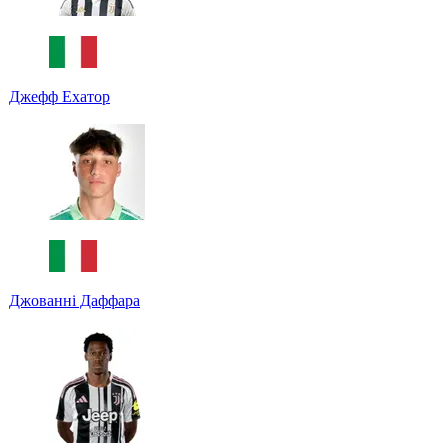
Джефф Ехатор
Джованні Даффара