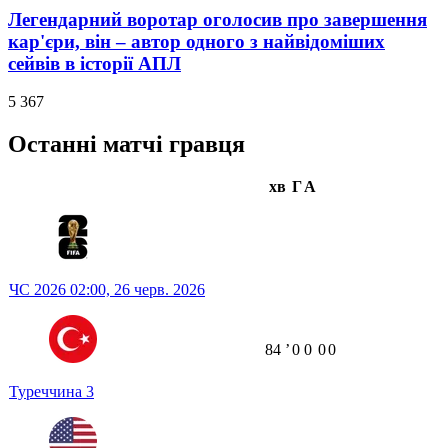
Легендарний воротар оголосив про завершення
кар'єри, він – автор одного з найвідоміших
сейвів в історії АПЛ
5 367
Останні матчі гравця
хв
Г
А
ЧС 2026
02:00,
26 черв. 2026
84
ʼ
0
0
0
0
Туреччина
3