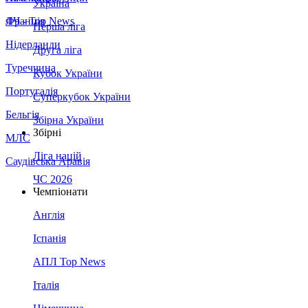
Україна
Франція
ЛЧ - Top News
Перша ліга
Нідерланди
Друга ліга
Туреччина
Кубок України
Португалія
Суперкубок України
Бельгія
Збірна України
Збірні
МЛС
Ліга націй
Саудівська Аравія
ЧС 2026
Чемпіонати
Англія
Іспанія
АПЛ Top News
Італія