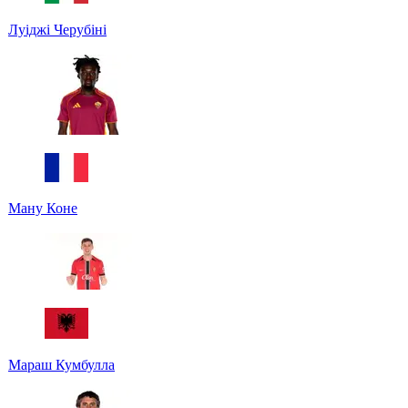
Луіджі Черубіні
Ману Коне
Мараш Кумбулла