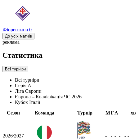
Фіорентина
0
До усіх матчів
реклама
Статистика
Всі турніри
Всі турніри
Серія А
Ліга Європи
Європа – Кваліфікація ЧС 2026
Кубок Італії
Сезон
Команда
Турнір
М
Г
А
хв
2026/2027
-
-
-
-
-
-