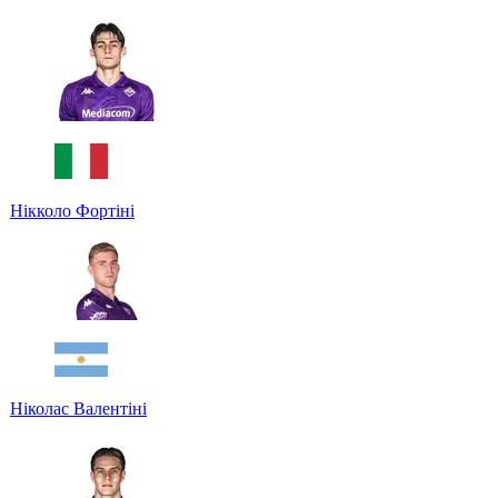
Нікколо Фортіні
Ніколас Валентіні