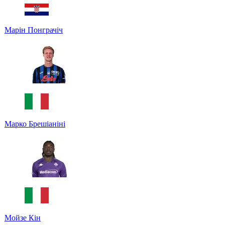
Марін Понграчіч
Марко Брешіаніні
Мойзе Кін