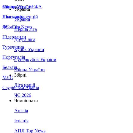
Збірна України
Італія
Суперкубок УЄФА
Україна
Німеччина
Ліга конференцій
Україна
Франція
ЛЧ - Top News
Перша ліга
Нідерланди
Друга ліга
Туреччина
Кубок України
Португалія
Суперкубок України
Бельгія
Збірна України
Збірні
МЛС
Ліга націй
Саудівська Аравія
ЧС 2026
Чемпіонати
Англія
Іспанія
АПЛ Top News