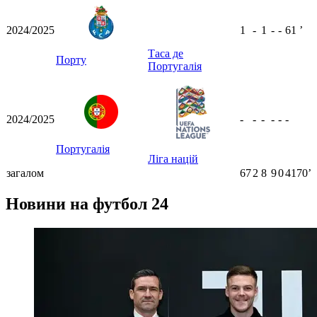
2024/2025
1
-
1
-
-
61
ʼ
Таса де
Порту
Португалія
2024/2025
-
-
-
-
-
-
Португалія
Ліга націй
загалом
67
2
8
9
0
4170ʼ
Новини на футбол 24