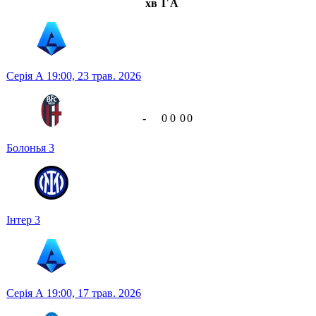
хв
Г
А
Серія А
19:00,
23 трав. 2026
-
0
0
0
0
Болонья
3
Інтер
3
Серія А
19:00,
17 трав. 2026