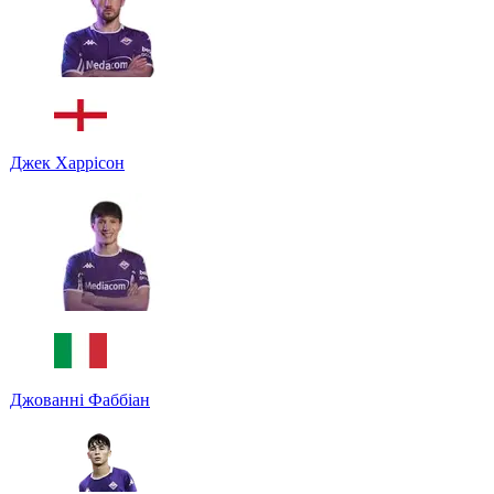
Джек Харрісон
Джованні Фаббіан