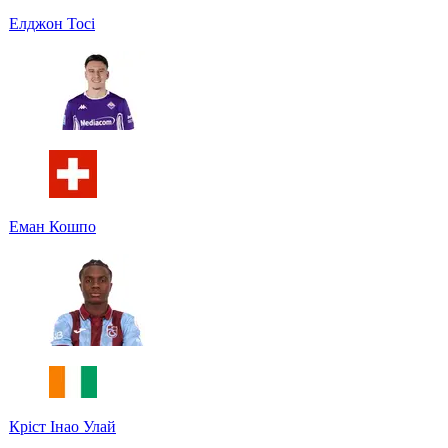
Елджон Тосі
Еман Кошпо
Кріст Інао Улай