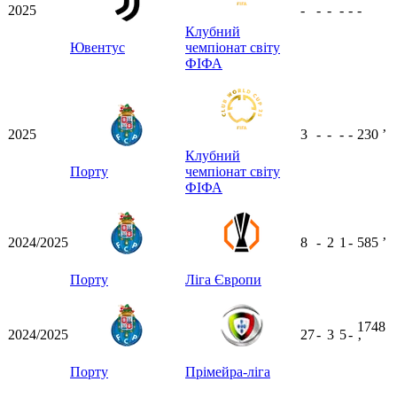
2025
-
-
-
-
-
-
Клубний
Ювентус
чемпіонат світу
ФІФА
2025
3
-
-
-
-
230
ʼ
Клубний
Порту
чемпіонат світу
ФІФА
2024/2025
8
-
2
1
-
585
ʼ
Порту
Ліга Європи
1748
2024/2025
27
-
3
5
-
ʼ
Порту
Прімейра-ліга