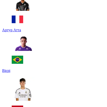
Артур Атта
Вієрі