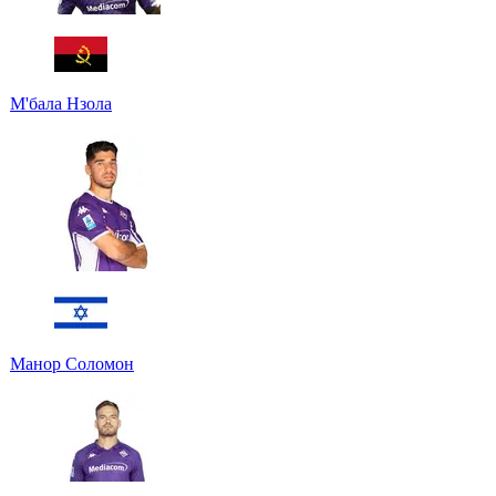
М'бала Нзола
Манор Соломон