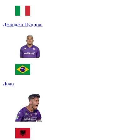
Джорджо Пуццолі
Додо