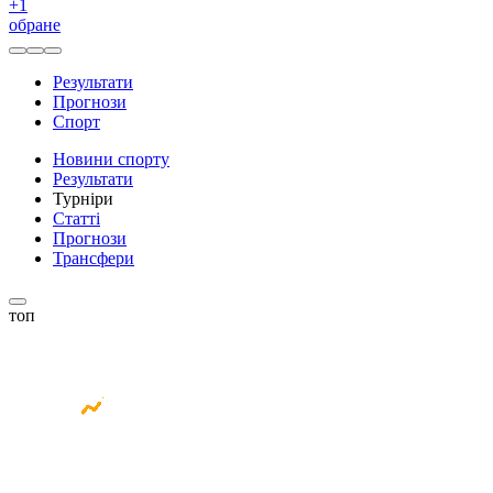
+
1
обране
Результати
Прогнози
Спорт
Новини спорту
Результати
Турніри
Статті
Прогнози
Трансфери
топ