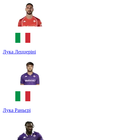
Лука Леццеріні
Лука Раньєрі