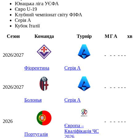
Юнацька ліга УЄФА
Євро U-19
Клубний чемпіонат світу ФІФА
Серія А
Кубок Італії
Сезон
Команда
Турнір
М
Г
А
хв
2026/2027
-
-
-
-
-
-
Фіорентина
Серія А
2026/2027
-
-
-
-
-
-
Болонья
Серія А
2026
-
-
-
-
-
-
Європа –
Кваліфікація ЧС
Португалія
2026