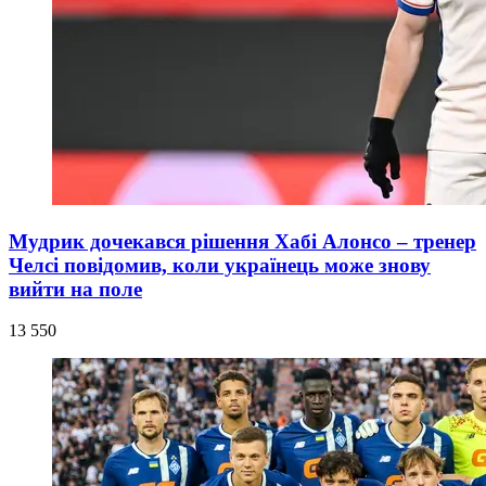
Мудрик дочекався рішення Хабі Алонсо – тренер
Челсі повідомив, коли українець може знову
вийти на поле
13 550