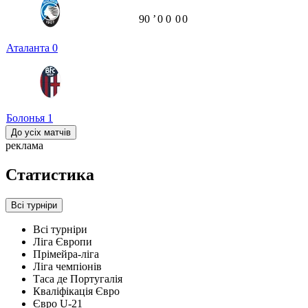
90
ʼ
0
0
0
0
Аталанта
0
Болонья
1
До усіх матчів
реклама
Статистика
Всі турніри
Всі турніри
Ліга Європи
Прімейра-ліга
Ліга чемпіонів
Таса де Португалія
Кваліфікація Євро
Євро U-21