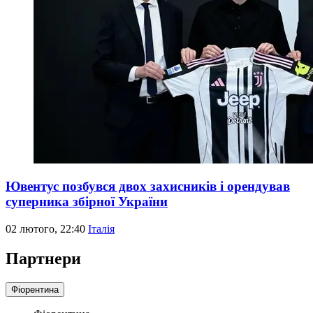
Ювентус позбувся двох захисників і орендував
суперника збірної України
02 лютого, 22:40
Італія
Партнери
Фіорентина