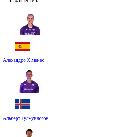
Фіорентина
Алехандро Хіменес
Альберт Гудмундссон