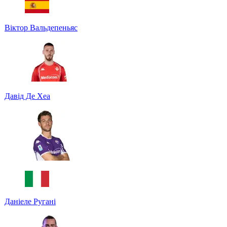
Віктор Вальдепеньяс
Давід Де Хеа
Даніеле Ругані