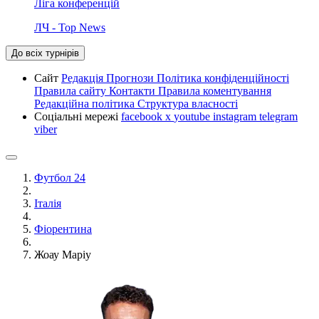
Ліга конференцій
ЛЧ - Top News
До всіх турнірів
Сайт
Редакція
Прогнози
Політика конфіденційності
Правила сайту
Контакти
Правила коментування
Редакційна політика
Структура власності
Соціальні мережі
facebook
x
youtube
instagram
telegram
viber
Футбол 24
Італія
Фіорентина
Жоау Маріу