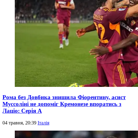
Рома без Довбика знищила Фіорентину, асист
Муссоліні не допоміг Кремонезе впоратись з
Лаціо: Серія А
04 травня, 20:39
Італія