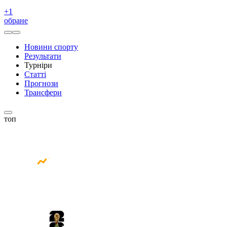
+
1
обране
Новини спорту
Результати
Турніри
Статті
Прогнози
Трансфери
топ