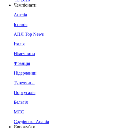
Чемпіонати
Англія
Іспанія
АПЛ Top News
Італія
Німеччина
Франція
Нідерланди
Туреччина
Португалія
Бельгія
МЛС
Саудівська Аравія
Єврокубки