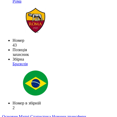
Рома
Номер
43
Позиція
захисник
Збірна
Бразилія
Номер в збірній
2
Основне
Матчі
Статистика
Новини
трансфери