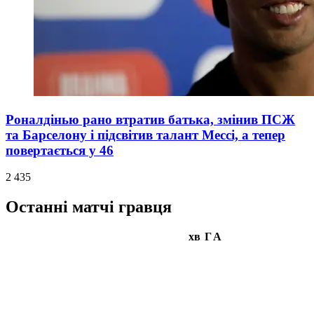
Роналдінью рано втратив батька, змінив ПСЖ
та Барселону і підсвітив талант Мессі, а тепер
повертається у 46
2 435
Останні матчі гравця
хв
Г
А