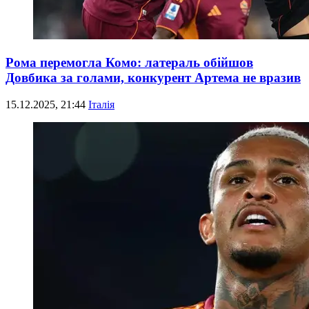
Рома перемогла Комо: латераль обійшов
Довбика за голами, конкурент Артема не вразив
15.12.2025, 21:44
Італія