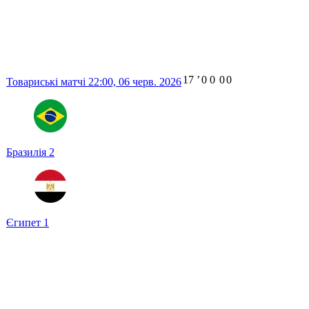
17
ʼ
0
0
0
0
Товариські матчі
22:00,
06 черв. 2026
Бразилія
2
Єгипет
1