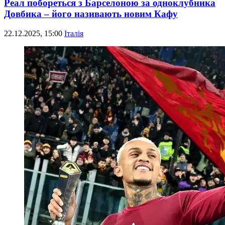
Реал побореться з Барселоною за одноклубника
Довбика – його називають новим Кафу
22.12.2025, 15:00
Італія