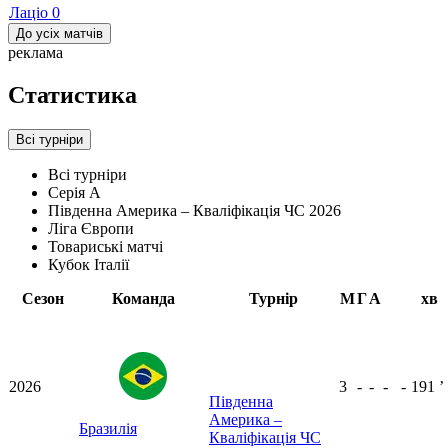
Лаціо
0
До усіх матчів
реклама
Статистика
Всі турніри
Всі турніри
Серія А
Південна Америка – Кваліфікація ЧС 2026
Ліга Європи
Товариські матчі
Кубок Італії
Сезон
Команда
Турнір
М
Г
А
хв
2026
3
-
-
-
-
191
ʼ
Південна
Америка –
Бразилія
Кваліфікація ЧС