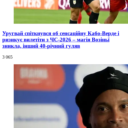
Уругвай спіткнувся об сенсаційну Кабо-Верде і
ризикує вилетіти з ЧС-2026 – магія Возіньї
зникла, інший 40-річний гуляв
3 065