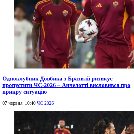
Одноклубник Довбика з Бразилії ризикує
пропустити ЧС-2026 – Анчелотті висловився про
прикру ситуацію
07 червня, 10:40
ЧС 2026