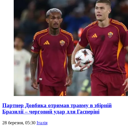
Партнер Довбика отримав травму в збірній
Бразилії – черговий удар для Гасперіні
28 березня, 05:30
Італія