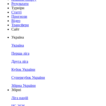
Результати
Турніри
Статті
Прогнози
Відео
Трансфери
Сайт
Україна
Україна
Перша ліга
Друга ліга
Кубок України
Суперкубок України
Збірна України
Збірні
Ліга націй
ЧС 2026