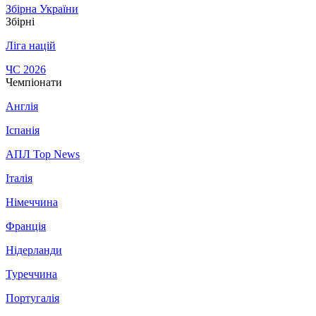
Збірна України
Збірні
Ліга націй
ЧС 2026
Чемпіонати
Англія
Іспанія
АПЛ Top News
Італія
Німеччина
Франція
Нідерланди
Туреччина
Португалія