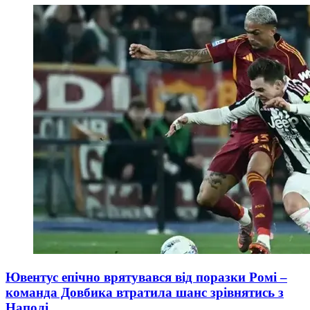
Ювентус епічно врятувався від поразки Ромі –
команда Довбика втратила шанс зрівнятись з
Наполі