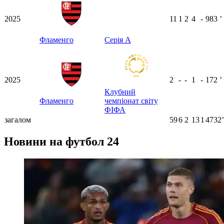
2025
11
1
2
4
-
983
ʼ
Фламенго
Серія А
2025
2
-
-
1
-
172
ʼ
Клубний
Фламенго
чемпіонат світу
ФІФА
загалом
59
6
2
13
1
4732ʼ
Новини на футбол 24