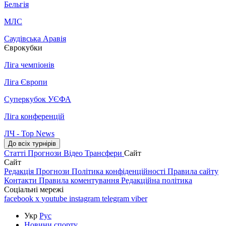
Бельгія
МЛС
Саудівська Аравія
Єврокубки
Ліга чемпіонів
Ліга Європи
Суперкубок УЄФА
Ліга конференцій
ЛЧ - Top News
До всіх турнірів
Статті
Прогнози
Відео
Трансфери
Сайт
Сайт
Редакція
Прогнози
Політика конфіденційності
Правила сайту
Контакти
Правила коментування
Редакційна політика
Соціальні мережі
facebook
x
youtube
instagram
telegram
viber
Укр
Рус
Новини спорту