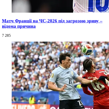
Матч Франції на ЧС-2026 під загрозою зриву –
відома причина
7 285