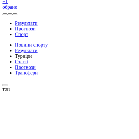
+
1
обране
Результати
Прогнози
Спорт
Новини спорту
Результати
Турніри
Статті
Прогнози
Трансфери
топ