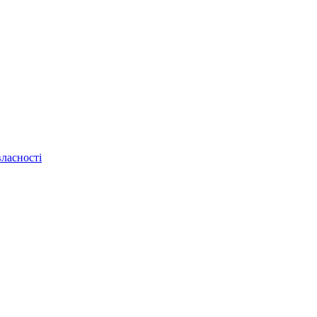
ласності