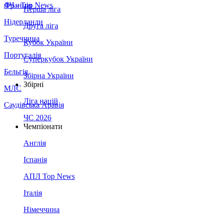
Франція
ЛЧ - Top News
Перша ліга
Нідерланди
Друга ліга
Туреччина
Кубок України
Португалія
Суперкубок України
Бельгія
Збірна України
Збірні
МЛС
Ліга націй
Саудівська Аравія
ЧС 2026
Чемпіонати
Англія
Іспанія
АПЛ Top News
Італія
Німеччина