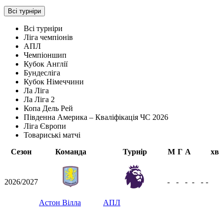
Всі турніри
Всі турніри
Ліга чемпіонів
АПЛ
Чемпіоншип
Кубок Англії
Бундесліга
Кубок Німеччини
Ла Ліга
Ла Ліга 2
Копа Дель Рей
Південна Америка – Кваліфікація ЧС 2026
Ліга Європи
Товариські матчі
Сезон
Команда
Турнір
М
Г
А
хв
2026/2027
-
-
-
-
-
-
Астон Вілла
АПЛ