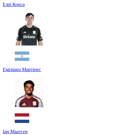
Езрі Конса
Еміліано Мартінес
Іан Маатсен