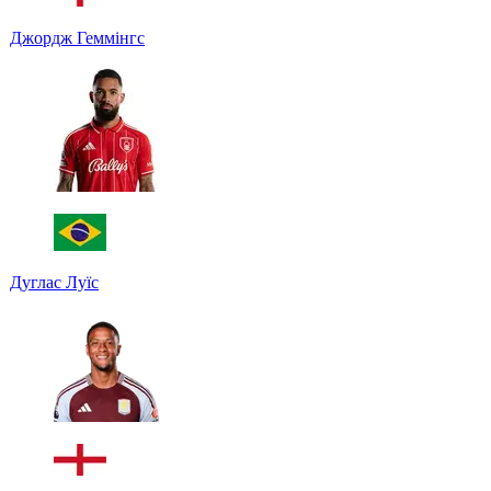
Джордж Геммінгс
Дуглас Луїс