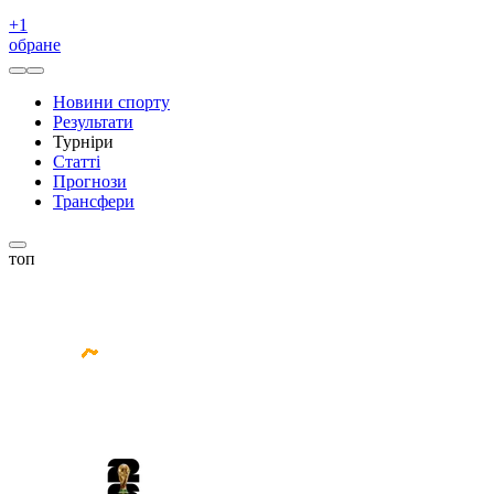
+
1
обране
Новини спорту
Результати
Турніри
Статті
Прогнози
Трансфери
топ