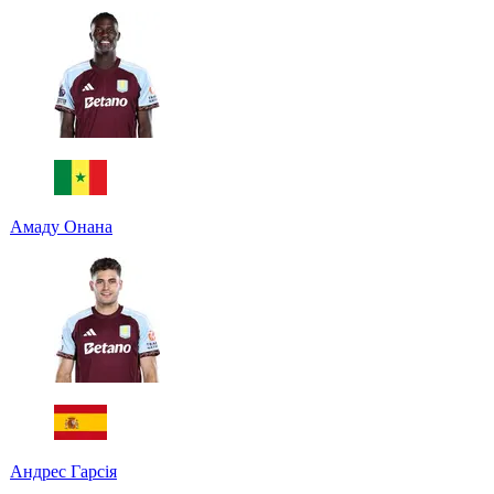
Амаду Онана
Андрес Гарсія