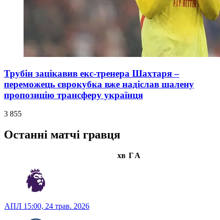
Трубін зацікавив екс-тренера Шахтаря –
переможець єврокубка вже надіслав шалену
пропозицію трансферу українця
3 855
Останні матчі гравця
хв
Г
А
АПЛ
15:00,
24 трав. 2026