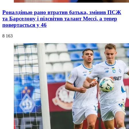
Роналдінью рано втратив батька, змінив ПСЖ
та Барселону і підсвітив талант Мессі, а тепер
повертається у 46
8 163