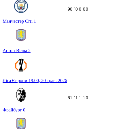
90
ʼ
0
0
0
0
Манчестер Сіті
1
Астон Вілла
2
Ліга Європи
19:00,
20 трав. 2026
81
ʼ
1
1
1
0
Фрайбург
0