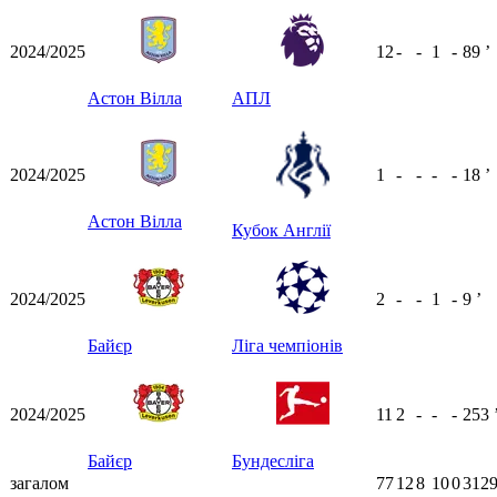
2024/2025
12
-
-
1
-
89
ʼ
Астон Вілла
АПЛ
2024/2025
1
-
-
-
-
18
ʼ
Астон Вілла
Кубок Англії
2024/2025
2
-
-
1
-
9
ʼ
Байєр
Ліга чемпіонів
2024/2025
11
2
-
-
-
253
Байєр
Бундесліга
загалом
77
12
8
10
0
3129