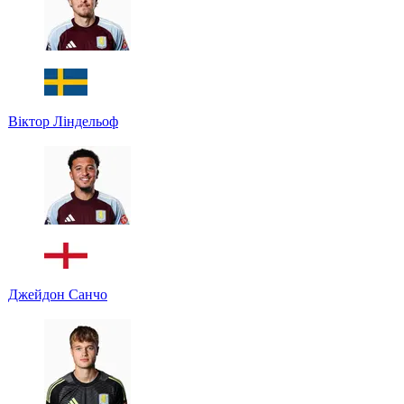
Віктор Ліндельоф
Джейдон Санчо