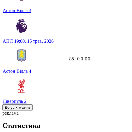
Астон Вілла
3
АПЛ
19:00,
15 трав. 2026
85
ʼ
0
0
0
0
Астон Вілла
4
Ліверпуль
2
До усіх матчів
реклама
Статистика