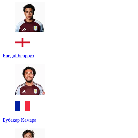
Бредлі Берроуз
Бубакар Камара