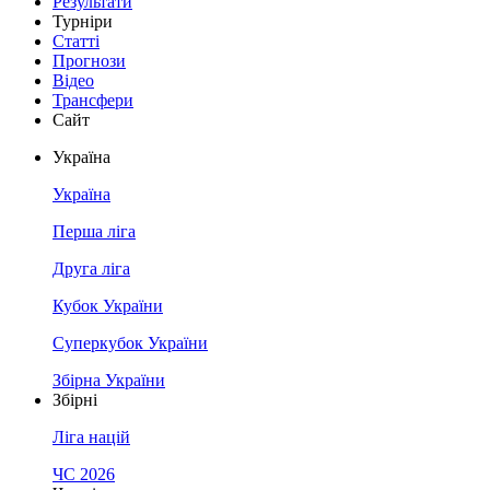
Результати
Турніри
Статті
Прогнози
Відео
Трансфери
Сайт
Україна
Україна
Перша ліга
Друга ліга
Кубок України
Суперкубок України
Збірна України
Збірні
Ліга націй
ЧС 2026