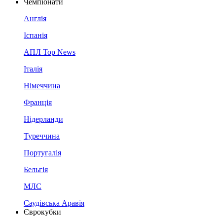
Чемпіонати
Англія
Іспанія
АПЛ Top News
Італія
Німеччина
Франція
Нідерланди
Туреччина
Португалія
Бельгія
МЛС
Саудівська Аравія
Єврокубки