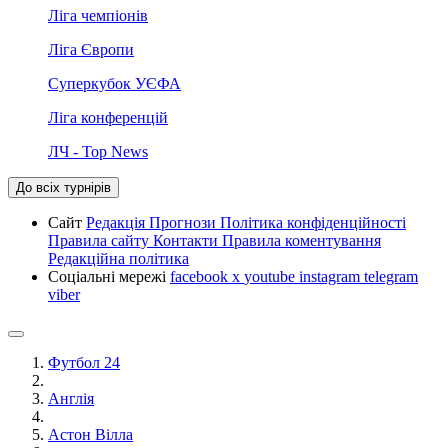
Ліга чемпіонів
Ліга Європи
Суперкубок УЄФА
Ліга конференцій
ЛЧ - Top News
До всіх турнірів
Сайт
Редакція
Прогнози
Політика конфіденційності
Правила сайту
Контакти
Правила коментування
Редакційна політика
Соціальні мережі
facebook
x
youtube
instagram
telegram
viber
Футбол 24
Англія
Астон Вілла