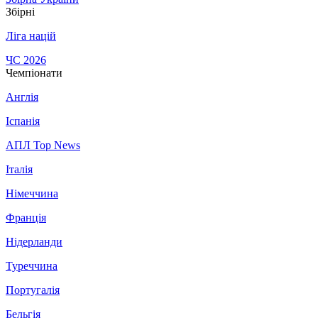
Збірні
Ліга націй
ЧС 2026
Чемпіонати
Англія
Іспанія
АПЛ Top News
Італія
Німеччина
Франція
Нідерланди
Туреччина
Португалія
Бельгія