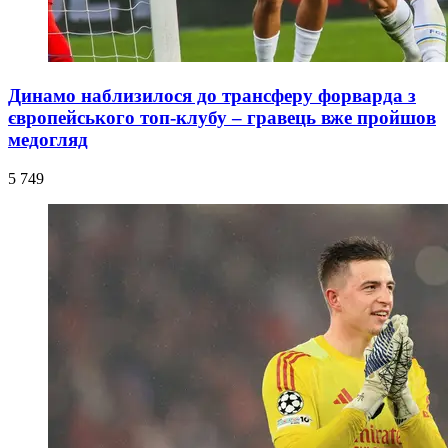
Динамо наблизилося до трансферу форварда з
європейського топ-клубу – гравець вже пройшов
медогляд
5 749