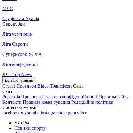
МЛС
Саудівська Аравія
Єврокубки
Ліга чемпіонів
Ліга Європи
Суперкубок УЄФА
Ліга конференцій
ЛЧ - Top News
До всіх турнірів
Статті
Прогнози
Відео
Трансфери
Сайт
Сайт
Редакція
Прогнози
Політика конфіденційності
Правила сайту
Контакти
Правила коментування
Редакційна політика
Соціальні мережі
facebook
x
youtube
instagram
telegram
viber
Укр
Рус
Новини спорту