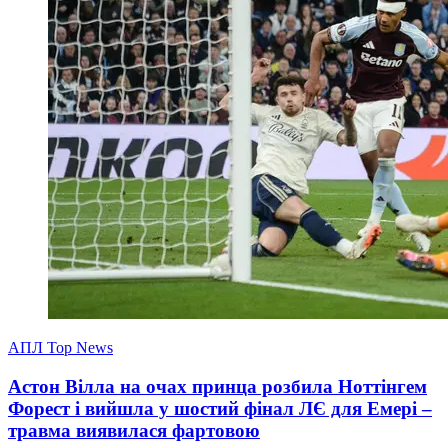
АПЛ Top News
Астон Вілла на очах принца розбила Ноттінгем
Форест і вийшла у шостий фінал ЛЄ для Емері –
травма виявилася фартовою