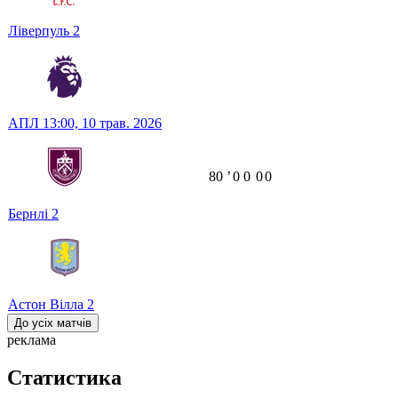
Ліверпуль
2
АПЛ
13:00,
10 трав. 2026
80
ʼ
0
0
0
0
Бернлі
2
Астон Вілла
2
До усіх матчів
реклама
Статистика