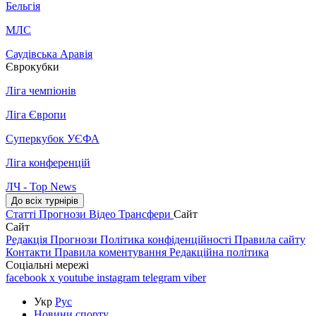
Бельгія
МЛС
Саудівська Аравія
Єврокубки
Ліга чемпіонів
Ліга Європи
Суперкубок УЄФА
Ліга конференцій
ЛЧ - Top News
До всіх турнірів
Статті
Прогнози
Відео
Трансфери
Сайт
Сайт
Редакція
Прогнози
Політика конфіденційності
Правила сайту
Контакти
Правила коментування
Редакційна політика
Соціальні мережі
facebook
x
youtube
instagram
telegram
viber
Укр
Рус
Новини спорту