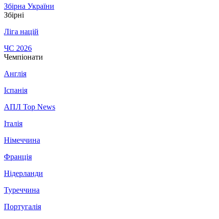
Збірна України
Збірні
Ліга націй
ЧС 2026
Чемпіонати
Англія
Іспанія
АПЛ Top News
Італія
Німеччина
Франція
Нідерланди
Туреччина
Португалія