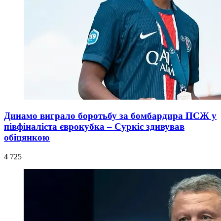
Динамо виграло боротьбу за бомбардира ПСЖ у
півфіналіста єврокубка – Суркіс здивував
обіцянкою
4 725