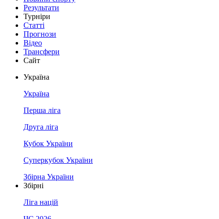
Результати
Турніри
Статті
Прогнози
Відео
Трансфери
Сайт
Україна
Україна
Перша ліга
Друга ліга
Кубок України
Суперкубок України
Збірна України
Збірні
Ліга націй
ЧС 2026