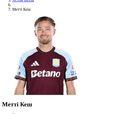
Астон Вілла
Метті Кеш
Метті Кеш