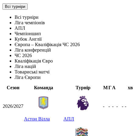
Всі турніри
Всі турніри
Ліга чемпіонів
АПЛ
Чемпіоншип
Кубок Англії
Європа – Кваліфікація ЧС 2026
Ліга конференцій
ЧС 2026
Кваліфікація Євро
Ліга націй
Товариські матчі
Ліга Європи
Сезон
Команда
Турнір
М
Г
А
хв
2026/2027
-
-
-
-
-
-
Астон Вілла
АПЛ