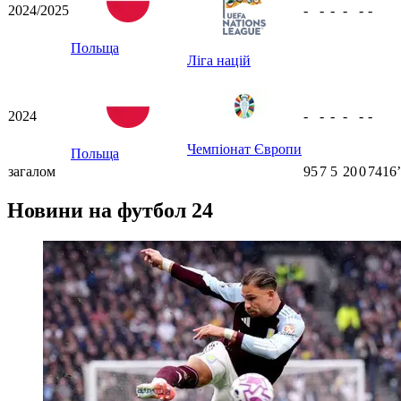
2024/2025
-
-
-
-
-
-
Польща
Ліга націй
2024
-
-
-
-
-
-
Чемпіонат Європи
Польща
загалом
95
7
5
20
0
7416ʼ
Новини на футбол 24