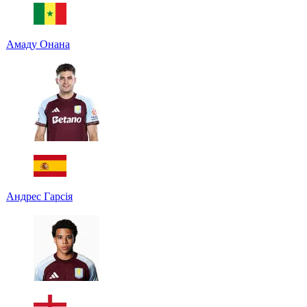
Амаду Онана
Андрес Гарсія