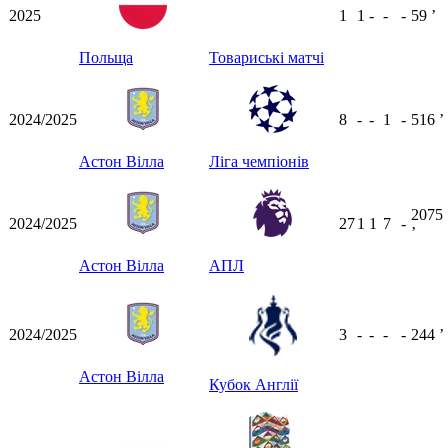
2025
1
1
-
-
-
59
ʼ
Польща
Товариські матчі
2024/2025
8
-
-
1
-
516
ʼ
Астон Вілла
Ліга чемпіонів
2075
2024/2025
27
1
1
7
-
ʼ
Астон Вілла
АПЛ
2024/2025
3
-
-
-
-
244
ʼ
Астон Вілла
Кубок Англії