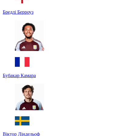
Бредлі Берроуз
Бубакар Камара
Віктор Ліндельоф