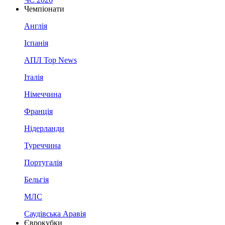
Чемпіонати
Англія
Іспанія
АПЛ Top News
Італія
Німеччина
Франція
Нідерланди
Туреччина
Португалія
Бельгія
МЛС
Саудівська Аравія
Єврокубки