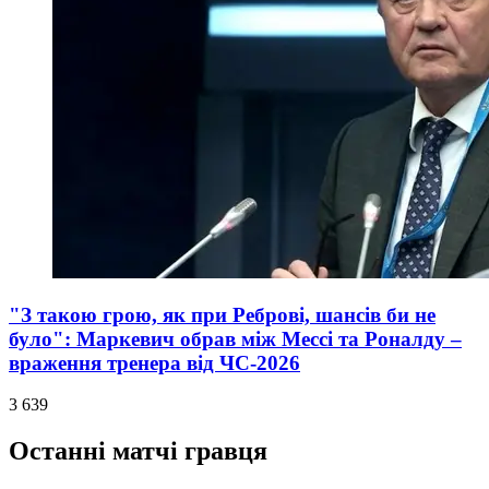
"З такою грою, як при Реброві, шансів би не
було": Маркевич обрав між Мессі та Роналду –
враження тренера від ЧС-2026
3 639
Останні матчі гравця