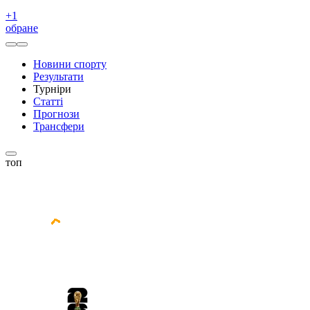
+
1
обране
Новини спорту
Результати
Турніри
Статті
Прогнози
Трансфери
топ