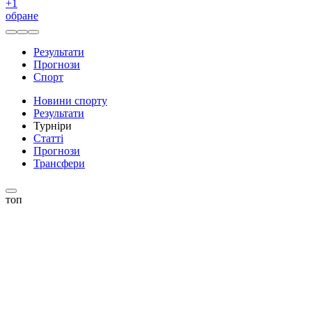
+
1
обране
Результати
Прогнози
Спорт
Новини спорту
Результати
Турніри
Статті
Прогнози
Трансфери
топ