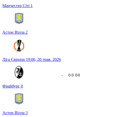
Манчестер Сіті
1
Астон Вілла
2
Ліга Європи
19:00,
20 трав. 2026
-
0
0
0
0
Фрайбург
0
Астон Вілла
3