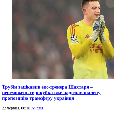
Трубін зацікавив екс-тренера Шахтаря –
переможець єврокубка вже надіслав шалену
пропозицію трансферу українця
22 червня, 08:18
Англія