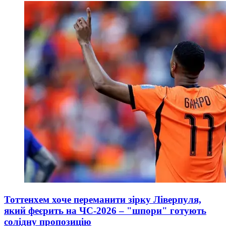
Тоттенхем хоче переманити зірку Ліверпуля,
який феєрить на ЧС-2026 – "шпори" готують
солідну пропозицію