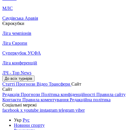
МЛС
Саудівська Аравія
Єврокубки
Ліга чемпіонів
Ліга Європи
Суперкубок УЄФА
Ліга конференцій
ЛЧ - Top News
До всіх турнірів
Статті
Прогнози
Відео
Трансфери
Сайт
Сайт
Редакція
Прогнози
Політика конфіденційності
Правила сайту
Контакти
Правила коментування
Редакційна політика
Соціальні мережі
facebook
x
youtube
instagram
telegram
viber
Укр
Рус
Новини спорту