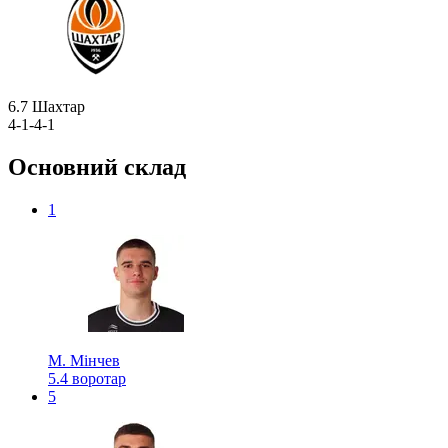
6.7
Шахтар
4-1-4-1
Основний склад
1
М. Мінчев
5.4
воротар
5