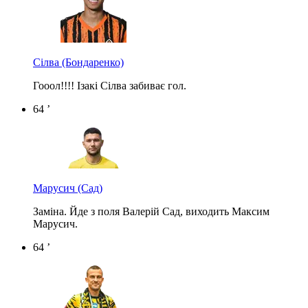
Сілва
(Бондаренко)
Гооол!!!! Ізакі Сілва забиває гол.
64 ’
Марусич
(Сад)
Заміна. Йде з поля Валерій Сад, виходить Максим
Марусич.
64 ’