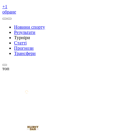
+
1
обране
Новини спорту
Результати
Турніри
Статті
Прогнози
Трансфери
топ