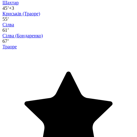
Шахтар
45’+3
Криськів
(Траоре)
55’
Сілва
61’
Сілва
(Бондаренко)
67’
Траоре