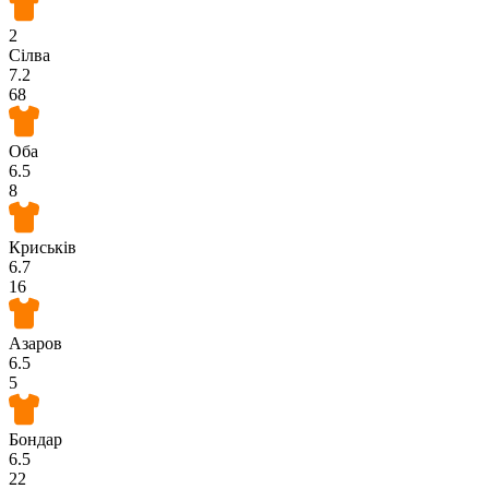
2
Сілва
7.2
68
Оба
6.5
8
Криськів
6.7
16
Азаров
6.5
5
Бондар
6.5
22