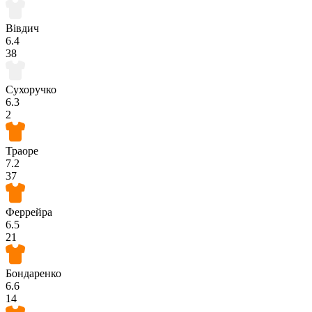
Вівдич
6.4
38
Сухоручко
6.3
2
Траоре
7.2
37
Феррейра
6.5
21
Бондаренко
6.6
14