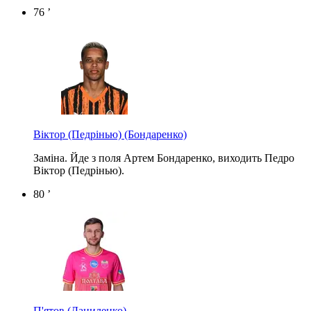
76 ’
Віктор (Педрінью)
(Бондаренко)
Заміна. Йде з поля Артем Бондаренко, виходить Педро
Віктор (Педрінью).
80 ’
П'ятов
(Даниленко)