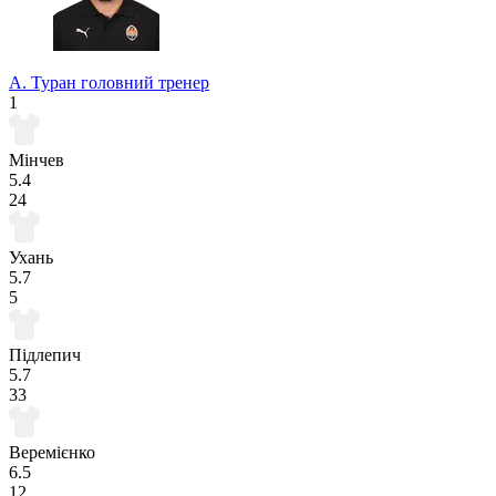
А. Туран
головний тренер
1
Мінчев
5.4
24
Ухань
5.7
5
Підлепич
5.7
33
Веремієнко
6.5
12