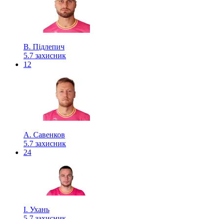
В. Підлепич
5.7
захисник
12
А. Савенков
5.7
захисник
24
І. Ухань
5.7
захисник