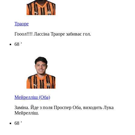
Траоре
Гооол!!!! Лассіна Траоре забиває гол.
68 ’
Мейрелліш
(Оба)
Заміна. Йде з поля Проспер Оба, виходить Лука
Мейрелліш.
68 ’