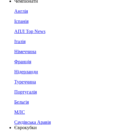
Чемпіонати
Англія
Іспанія
АПЛ Top News
Італія
Німеччина
Франція
Нідерланди
Туреччина
Португалія
Бельгія
МЛС
Саудівська Аравія
Єврокубки