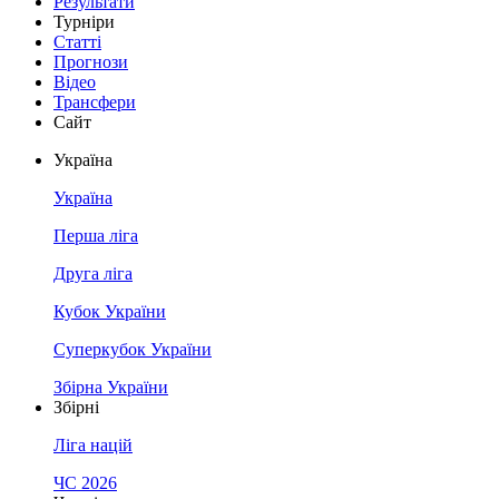
Результати
Турніри
Статті
Прогнози
Відео
Трансфери
Сайт
Україна
Україна
Перша ліга
Друга ліга
Кубок України
Суперкубок України
Збірна України
Збірні
Ліга націй
ЧС 2026