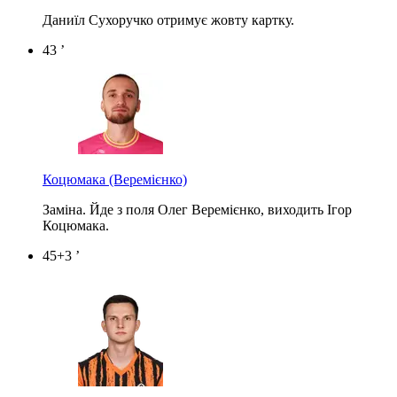
Даниїл Сухоручко отримує жовту картку.
43 ’
Коцюмака
(Веремієнко)
Заміна. Йде з поля Олег Веремієнко, виходить Ігор
Коцюмака.
45+3 ’