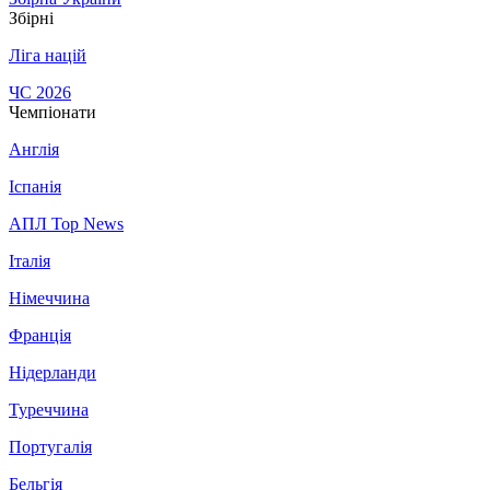
Збірні
Ліга націй
ЧС 2026
Чемпіонати
Англія
Іспанія
АПЛ Top News
Італія
Німеччина
Франція
Нідерланди
Туреччина
Португалія
Бельгія