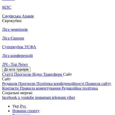
МЛС
Саудівська Аравія
Єврокубки
Ліга чемпіонів
Ліга Європи
Суперкубок УЄФА
Ліга конференцій
ЛЧ - Top News
До всіх турнірів
Статті
Прогнози
Відео
Трансфери
Сайт
Сайт
Редакція
Прогнози
Політика конфіденційності
Правила сайту
Контакти
Правила коментування
Редакційна політика
Соціальні мережі
facebook
x
youtube
instagram
telegram
viber
Укр
Рус
Новини спорту