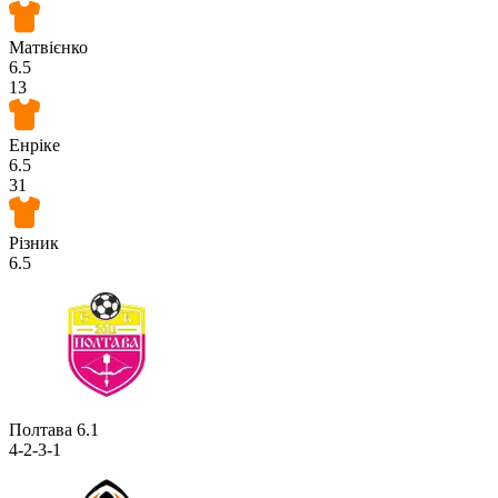
Матвієнко
6.5
13
Енріке
6.5
31
Різник
6.5
Полтава
6.1
4-2-3-1