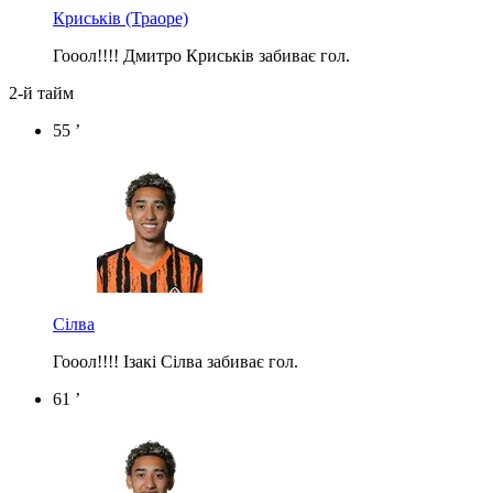
Криськів
(Траоре)
Гооол!!!! Дмитро Криськів забиває гол.
2-й тайм
55 ’
Сілва
Гооол!!!! Ізакі Сілва забиває гол.
61 ’