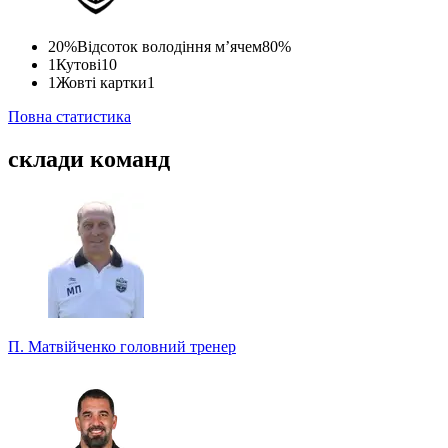
20%
Відсоток володіння м’ячем
80%
1
Кутові
10
1
Жовті картки
1
Повна статистика
склади команд
П. Матвійченко
головний тренер