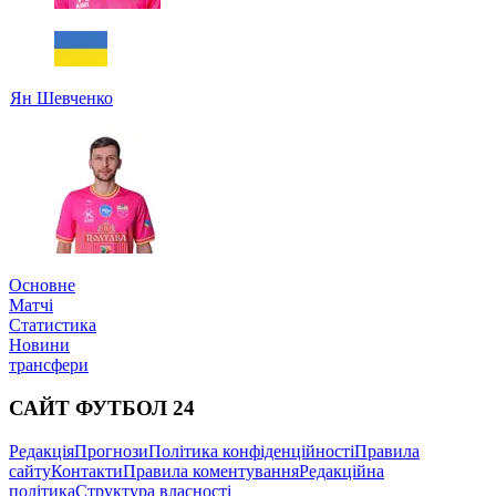
Ян Шевченко
Основне
Матчі
Статистика
Новини
трансфери
САЙТ ФУТБОЛ 24
Редакція
Прогнози
Політика конфіденційності
Правила
сайту
Контакти
Правила коментування
Редакційна
політика
Структура власності