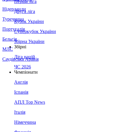
Перша ліга
Нідерланди
Друга ліга
Туреччина
Кубок України
Португалія
Суперкубок України
Бельгія
Збірна України
Збірні
МЛС
Ліга націй
Саудівська Аравія
ЧС 2026
Чемпіонати
Англія
Іспанія
АПЛ Top News
Італія
Німеччина