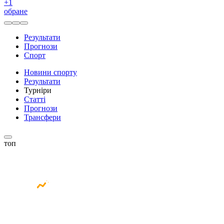
+
1
обране
Результати
Прогнози
Спорт
Новини спорту
Результати
Турніри
Статті
Прогнози
Трансфери
топ