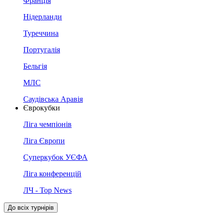
Франція
Нідерланди
Туреччина
Португалія
Бельгія
МЛС
Саудівська Аравія
Єврокубки
Ліга чемпіонів
Ліга Європи
Суперкубок УЄФА
Ліга конференцій
ЛЧ - Top News
До всіх турнірів