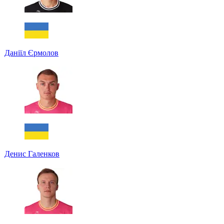
Даніїл Єрмолов
Денис Галенков