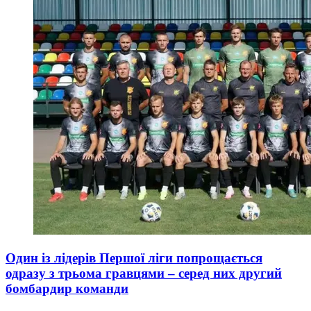
Один із лідерів Першої ліги попрощається
одразу з трьома гравцями – серед них другий
бомбардир команди