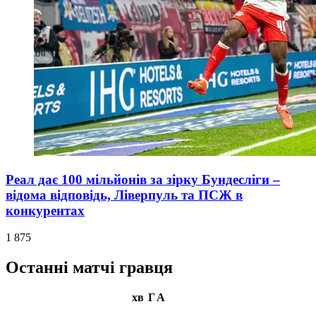
Реал дає 100 мільйонів за зірку Бундесліги –
відома відповідь, Ліверпуль та ПСЖ в
конкурентах
1 875
Останні матчі гравця
хв
Г
А