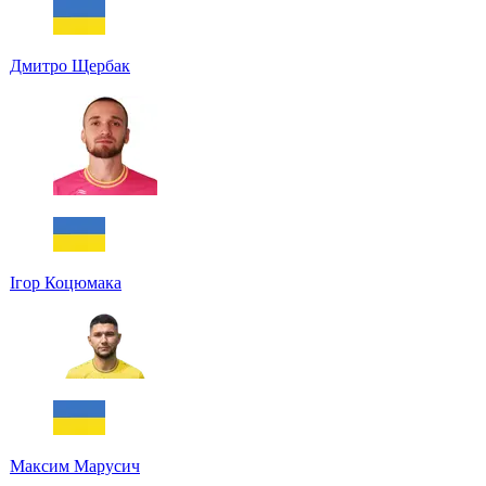
Дмитро Щербак
Ігор Коцюмака
Максим Марусич