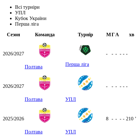
Всі турніри
УПЛ
Кубок України
Перша ліга
Сезон
Команда
Турнір
М
Г
А
хв
2026/2027
-
-
-
-
-
-
Перша ліга
Полтава
2026/2027
-
-
-
-
-
-
Полтава
УПЛ
2025/2026
8
-
-
-
-
210
ʼ
Полтава
УПЛ