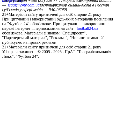
конференцій
79008
Телефон +380 (32) 229-77-77
Адреса електронної пошти
—
legal@24tv.com.ua
Ідентифікатор онлайн-медіа в Реєстрі
суб’єктів у сфері медіа — R40-06058
21+
Матеріали сайту призначені для осіб старше 21 року
При цитуванні і використанні будь-яких матеріалів посилання
на "Футбол 24" обов'язкове. При цитуванні і використанні в
мережі Інтернет гіперпосилання на сайт
football24.ua
обов'язкове. Матеріали зі знаком "Спецпроект",
"Партнерський матеріал", "Реклама", "Новини компаній"
публікуємо на правах реклами.
21+
Матеріали сайту призначені для осіб старше 21 року
Усi права захищенi. © 2005 -
2026
, ПрАТ "Телерадіокомпанія
Люкс". "Футбол 24".