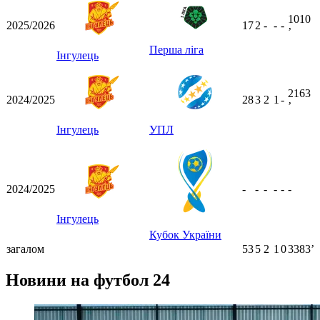
1010
2025/2026
17
2
-
-
-
ʼ
Перша ліга
Інгулець
2163
2024/2025
28
3
2
1
-
ʼ
Інгулець
УПЛ
2024/2025
-
-
-
-
-
-
Інгулець
Кубок України
загалом
53
5
2
1
0
3383ʼ
Новини на футбол 24