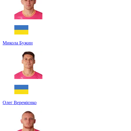
Микола Бужин
Олег Веремієнко