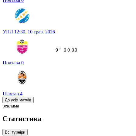
Полтава
0
УПЛ
12:30,
10 трав. 2026
9
ʼ
0
0
0
0
Полтава
0
Шахтар
4
До усіх матчів
реклама
Статистика
Всі турніри