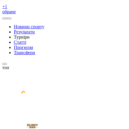
+
1
обране
Новини спорту
Результати
Турніри
Статті
Прогнози
Трансфери
топ