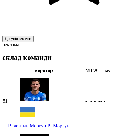
До усіх матчів
реклама
склад команди
воротар
М
Г
А
хв
51
-
-
-
-
-
-
Валентин Моргун
В. Моргун