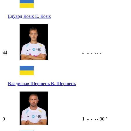
Едуард Козік
Е. Козік
44
-
-
-
-
-
-
Владислав Шершень
В. Шершень
9
1
-
-
-
-
90
ʼ