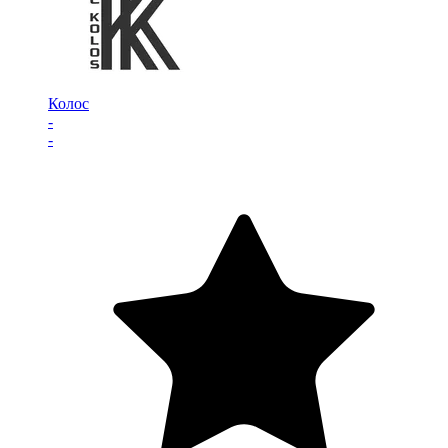
Колос
-
-