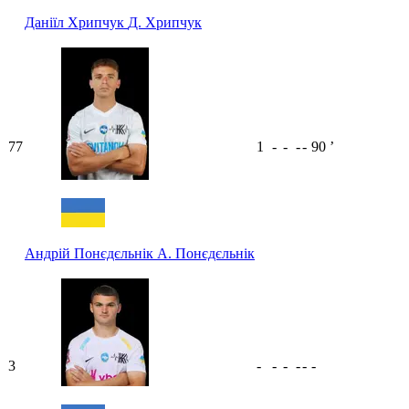
Даніїл Хрипчук
Д. Хрипчук
77
1
-
-
-
-
90
ʼ
Андрій Понєдєльнік
А. Понєдєльнік
3
-
-
-
-
-
-