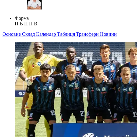
Форма
П
В
П
П
В
Основне
Склад
Календар
Таблиця
Трансфери
Новини