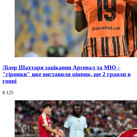
Лідер Шахтаря зацікавив Арсенал та МЮ –
"гірники" вже виставили цінник, ще 2 гранди в
гонці
8 125