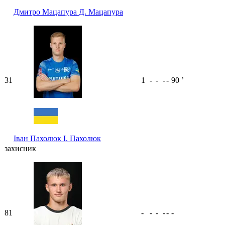
Дмитро Мацапура
Д. Мацапура
31
1
-
-
-
-
90
ʼ
Іван Пахолюк
І. Пахолюк
захисник
81
-
-
-
-
-
-