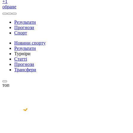
+
1
обране
Результати
Прогнози
Спорт
Новини спорту
Результати
Турніри
Статті
Прогнози
Трансфери
топ