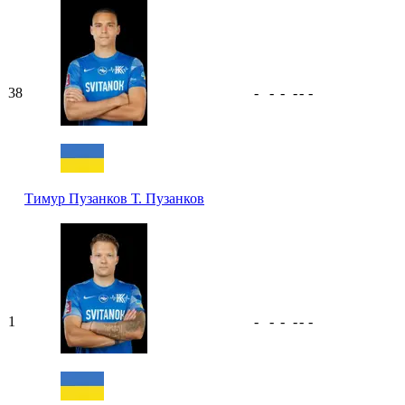
38
-
-
-
-
-
-
Тимур Пузанков
Т. Пузанков
1
-
-
-
-
-
-