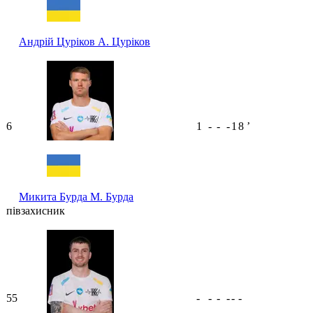
Андрій Цуріков
А. Цуріков
6
1
-
-
-
1
8
ʼ
Микита Бурда
М. Бурда
півзахисник
55
-
-
-
-
-
-