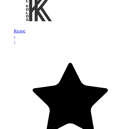
Колос
-
-