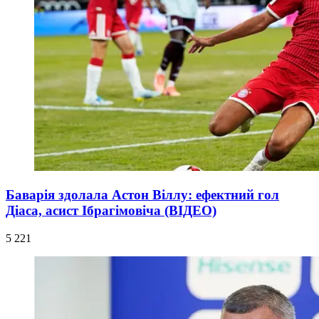
Баварія здолала Астон Віллу: ефектний гол
Діаса, асист Ібрагімовіча (ВІДЕО)
5 221