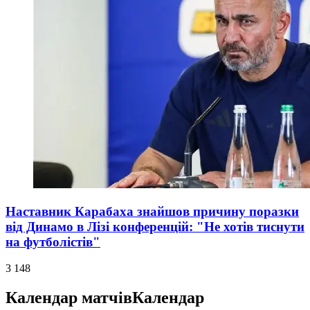
Наставник Карабаха знайшов причину поразки
від Динамо в Лізі конференцій: "Не хотів тиснути
на футболістів"
3 148
Календар матчів
Календар