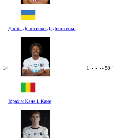
Данііл Денисенко
Д. Денисенко
14
1
-
-
-
-
58
ʼ
Ібрахім Кане
І. Кане