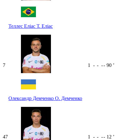
Теллес Еліас
Т. Еліас
7
1
-
-
-
-
90
ʼ
Олександр Демченко
О. Демченко
47
1
-
-
-
-
12
ʼ