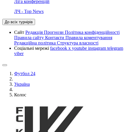
Ліга конференцій
ЛЧ - Top News
До всіх турнірів
Сайт
Редакція
Прогнози
Політика конфіденційності
Правила сайту
Контакти
Правила коментування
Редакційна політика
Структура власності
Соціальні мережі
facebook
x
youtube
instagram
telegram
viber
Футбол 24
Україна
Колос