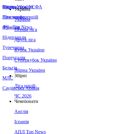
Збірна України
Італія
Суперкубок УЄФА
Україна
Німеччина
Ліга конференцій
Україна
Франція
ЛЧ - Top News
Перша ліга
Нідерланди
Друга ліга
Туреччина
Кубок України
Португалія
Суперкубок України
Бельгія
Збірна України
Збірні
МЛС
Ліга націй
Саудівська Аравія
ЧС 2026
Чемпіонати
Англія
Іспанія
АПЛ Top News