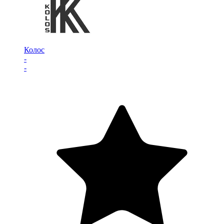
Колос
-
-