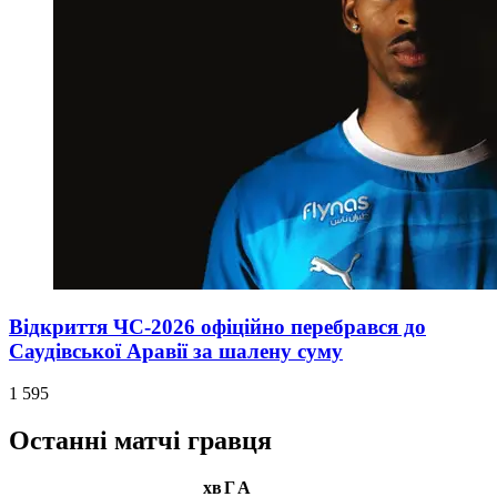
Відкриття ЧС-2026 офіційно перебрався до
Саудівської Аравії за шалену суму
1 595
Останні матчі гравця
хв
Г
А