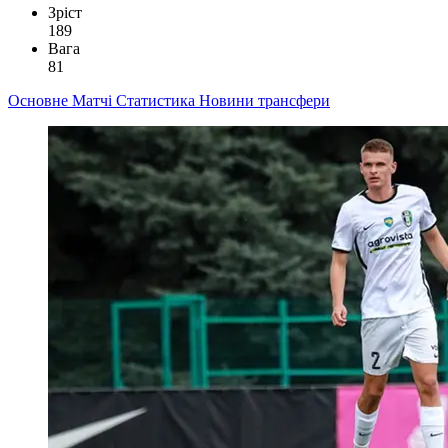
Зріст
189
Вага
81
Основне
Матчі
Статистика
Новини
трансфери