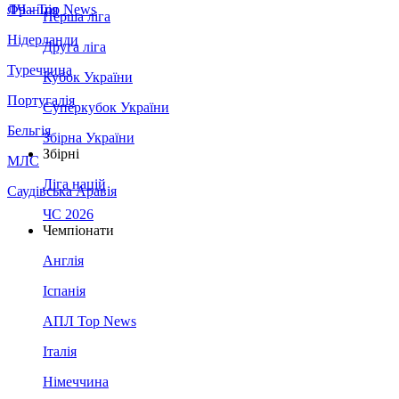
Франція
ЛЧ - Top News
Перша ліга
Нідерланди
Друга ліга
Туреччина
Кубок України
Португалія
Суперкубок України
Бельгія
Збірна України
Збірні
МЛС
Ліга націй
Саудівська Аравія
ЧС 2026
Чемпіонати
Англія
Іспанія
АПЛ Top News
Італія
Німеччина