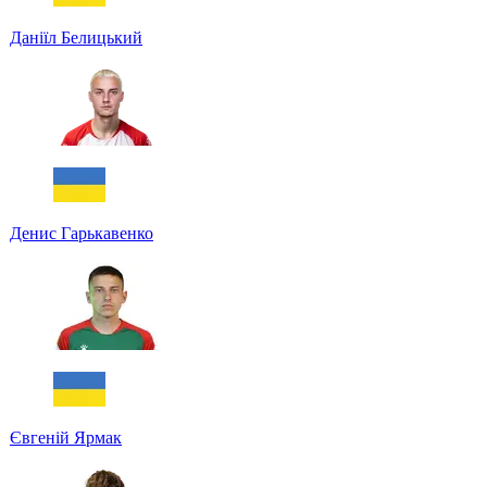
Даніїл Белицький
Денис Гарькавенко
Євгеній Ярмак