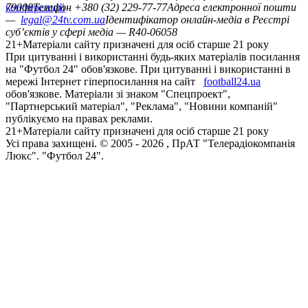
конференцій
79008
Телефон +380 (32) 229-77-77
Адреса електронної пошти
—
legal@24tv.com.ua
Ідентифікатор онлайн-медіа в Реєстрі
суб’єктів у сфері медіа — R40-06058
21+
Матеріали сайту призначені для осіб старше 21 року
При цитуванні і використанні будь-яких матеріалів посилання
на "Футбол 24" обов'язкове. При цитуванні і використанні в
мережі Інтернет гіперпосилання на сайт
football24.ua
обов'язкове. Матеріали зі знаком "Спецпроект",
"Партнерський матеріал", "Реклама", "Новини компаній"
публікуємо на правах реклами.
21+
Матеріали сайту призначені для осіб старше 21 року
Усi права захищенi. © 2005 -
2026
, ПрАТ "Телерадіокомпанія
Люкс". "Футбол 24".