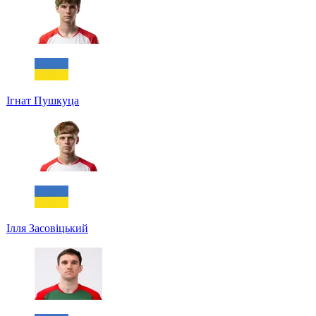
Ігнат Пушкуца
Ілля Засовіцький