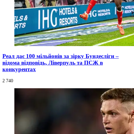
Реал дає 100 мільйонів за зірку Бундесліги –
відома відповідь, Ліверпуль та ПСЖ в
конкурентах
2 740