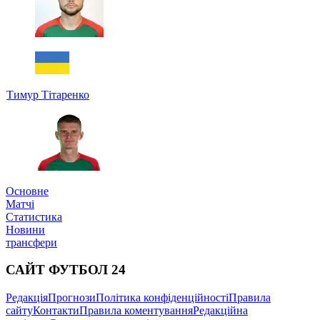
Тимур Тітаренко
Основне
Матчі
Статистика
Новини
трансфери
САЙТ ФУТБОЛ 24
Редакція
Прогнози
Політика конфіденційності
Правила
сайту
Контакти
Правила коментування
Редакційна