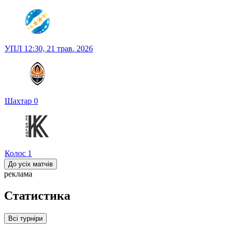
УПЛ
12:30,
21 трав. 2026
Шахтар
0
Колос
1
До усіх матчів
реклама
Статистика
Всі турніри