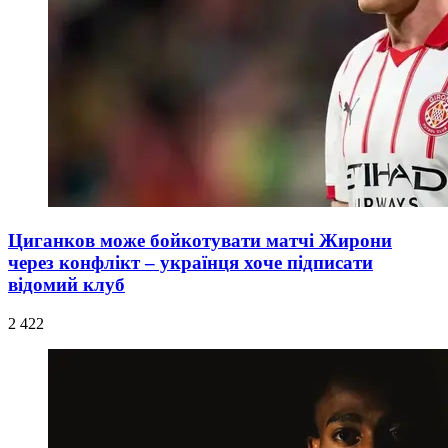
Циганков може бойкотувати матчі Жирони
через конфлікт – українця хоче підписати
відомий клуб
2 422