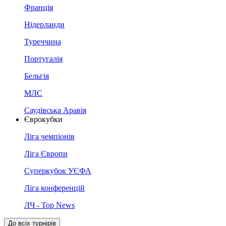
Франція
Нідерланди
Туреччина
Португалія
Бельгія
МЛС
Саудівська Аравія
Єврокубки
Ліга чемпіонів
Ліга Європи
Суперкубок УЄФА
Ліга конференцій
ЛЧ - Top News
До всіх турнірів