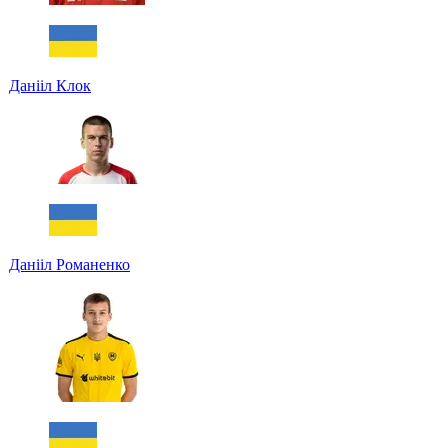
Данііл Клок
Данііл Романенко