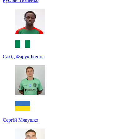
Руслан Ткаченко
Сахід Фарук Ікенна
Сергій Мякушко