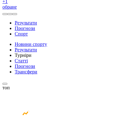
+
1
обране
Результати
Прогнози
Спорт
Новини спорту
Результати
Турніри
Статті
Прогнози
Трансфери
топ