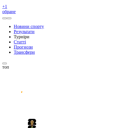
+
1
обране
Новини спорту
Результати
Турніри
Статті
Прогнози
Трансфери
топ