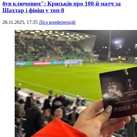
був ключовим": Криськів про 100-й матч за
Шахтар і фініш у топ-8
28.11.2025, 17:35
Ліга конференцій