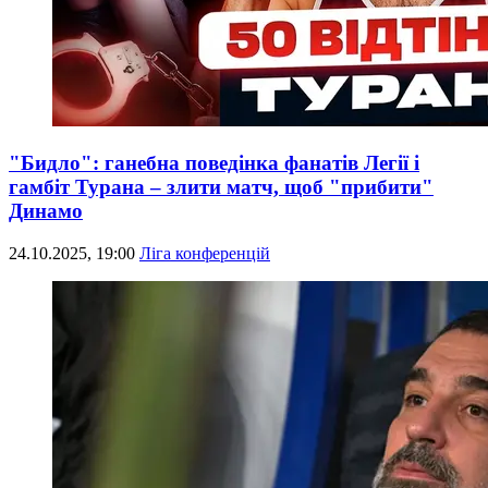
"Бидло": ганебна поведінка фанатів Легії і
гамбіт Турана – злити матч, щоб "прибити"
Динамо
24.10.2025, 19:00
Ліга конференцій