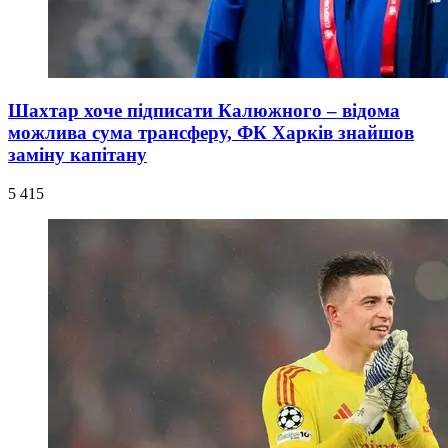
Шахтар хоче підписати Калюжного – відома
можлива сума трансферу, ФК Харків знайшов
заміну капітану
5 415