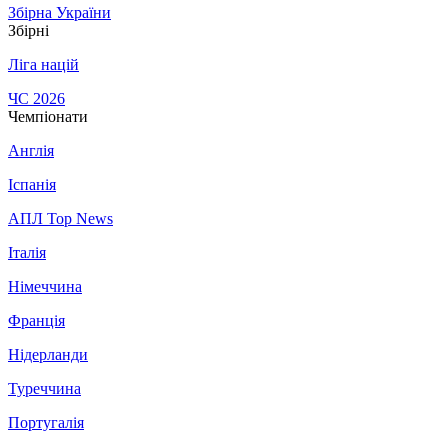
Збірна України
Збірні
Ліга націй
ЧС 2026
Чемпіонати
Англія
Іспанія
АПЛ Top News
Італія
Німеччина
Франція
Нідерланди
Туреччина
Португалія