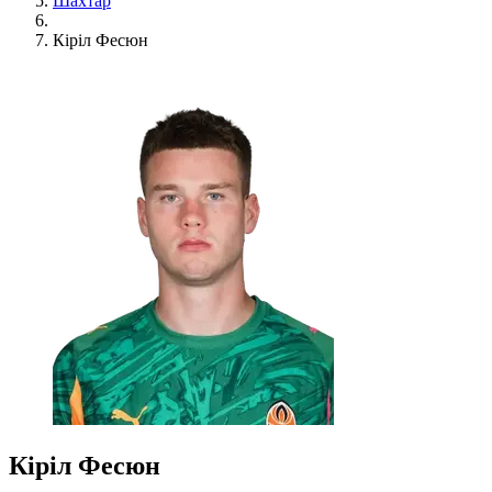
Шахтар
Кіріл Фесюн
Кіріл Фесюн