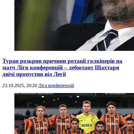
Туран розкрив причини ротації голкіперів на
матч Ліги конференцій – дебютант Шахтаря
двічі пропустив від Легії
23.10.2025, 20:20
Ліга конференцій