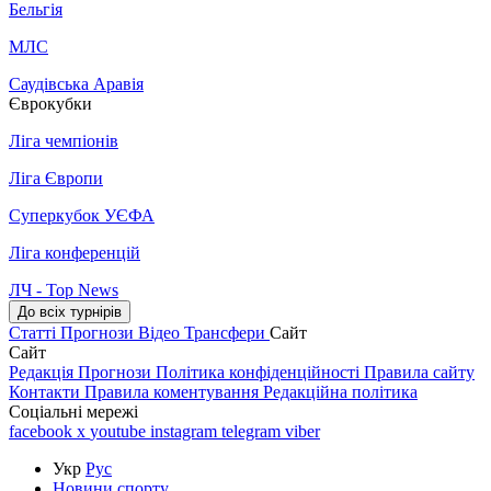
Бельгія
МЛС
Саудівська Аравія
Єврокубки
Ліга чемпіонів
Ліга Європи
Суперкубок УЄФА
Ліга конференцій
ЛЧ - Top News
До всіх турнірів
Статті
Прогнози
Відео
Трансфери
Сайт
Сайт
Редакція
Прогнози
Політика конфіденційності
Правила сайту
Контакти
Правила коментування
Редакційна політика
Соціальні мережі
facebook
x
youtube
instagram
telegram
viber
Укр
Рус
Новини спорту