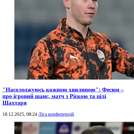
"Насолоджуюсь кожною хвилиною": Фесюн –
про ігровий шанс, матч з Рієкою та цілі
Шахтаря
18.12.2025, 08:24
Ліга конференцій