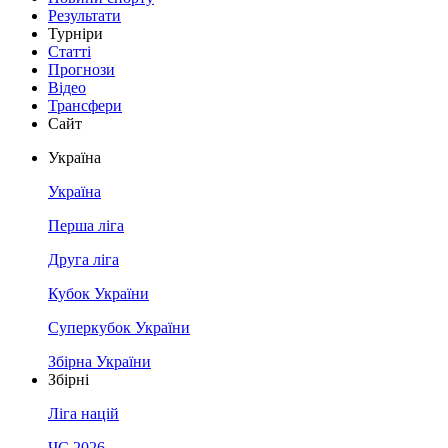
Результати
Турніри
Статті
Прогнози
Відео
Трансфери
Сайт
Україна
Україна
Перша ліга
Друга ліга
Кубок України
Суперкубок України
Збірна України
Збірні
Ліга націй
ЧС 2026