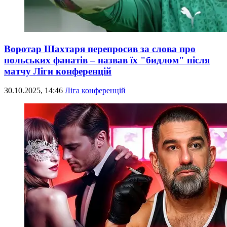
Воротар Шахтаря перепросив за слова про
польських фанатів – назвав їх "бидлом" після
матчу Ліги конференцій
30.10.2025, 14:46
Ліга конференцій