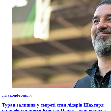
Ліга конференцій
Туран залишив у секреті стан лідерів Шахтаря
на півфінал проти Крістал Пелас – їхня участь у