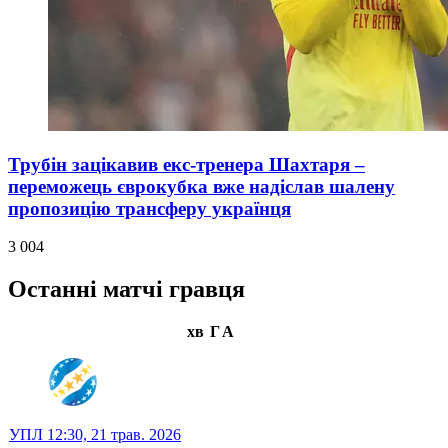
Трубін зацікавив екс-тренера Шахтаря –
переможець єврокубка вже надіслав шалену
пропозицію трансферу українця
3 004
Останні матчі гравця
хв
Г
А
УПЛ
12:30,
21 трав. 2026