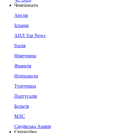
Чемпіонати
Англія
Іспанія
АПЛ Top News
Італія
Німеччина
Франція
Нідерланди
Туреччина
Португалія
Бельгія
МЛС
Саудівська Аравія
Єврокубки