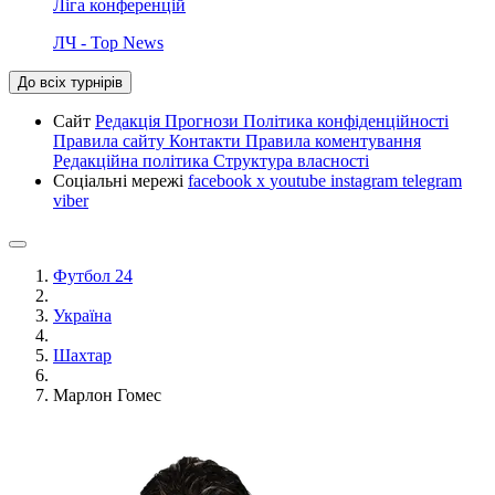
Ліга конференцій
ЛЧ - Top News
До всіх турнірів
Сайт
Редакція
Прогнози
Політика конфіденційності
Правила сайту
Контакти
Правила коментування
Редакційна політика
Структура власності
Соціальні мережі
facebook
x
youtube
instagram
telegram
viber
Футбол 24
Україна
Шахтар
Марлон Гомес