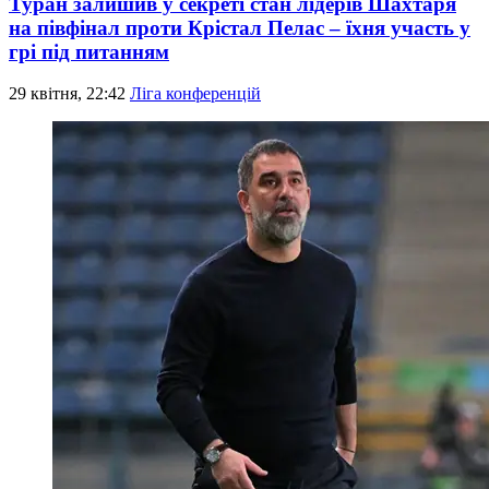
Туран залишив у секреті стан лідерів Шахтаря
на півфінал проти Крістал Пелас – їхня участь у
грі під питанням
29 квітня, 22:42
Ліга конференцій