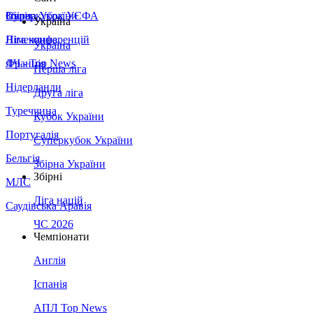
Збірна України
Італія
Суперкубок УЄФА
Україна
Німеччина
Ліга конференцій
Україна
Франція
ЛЧ - Top News
Перша ліга
Нідерланди
Друга ліга
Туреччина
Кубок України
Португалія
Суперкубок України
Бельгія
Збірна України
Збірні
МЛС
Ліга націй
Саудівська Аравія
ЧС 2026
Чемпіонати
Англія
Іспанія
АПЛ Top News