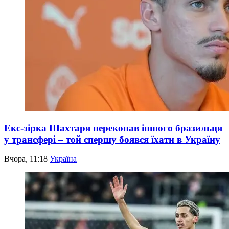
Екс-зірка Шахтаря переконав іншого бразильця
у трансфері – той спершу боявся їхати в Україну
Вчора, 11:18
Україна