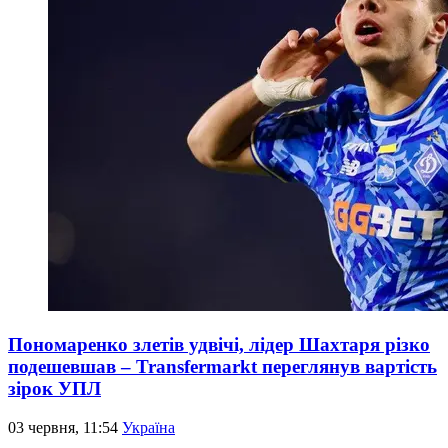
Пономаренко злетів удвічі, лідер Шахтаря різко
подешевшав – Transfermarkt переглянув вартість
зірок УПЛ
03 червня, 11:54
Україна