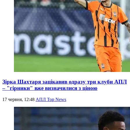
Зірка Шахтаря зацікавив одразу три клуби АПЛ
– "гірники" вже визначилися з ціною
17 червня, 12:48
АПЛ Top News