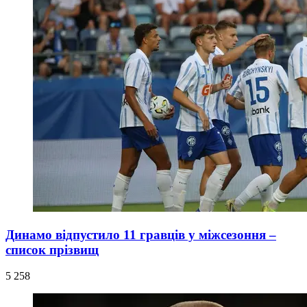
Динамо відпустило 11 гравців у міжсезоння –
список прізвищ
5 258