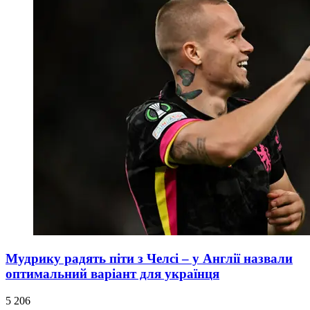
Мудрику радять піти з Челсі – у Англії назвали
оптимальний варіант для українця
5 206