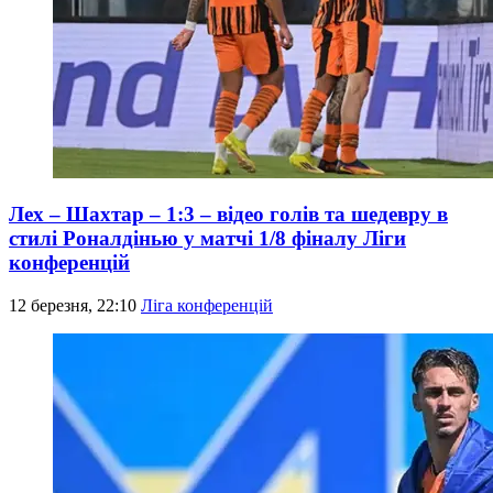
Лех – Шахтар – 1:3 – відео голів та шедевру в
стилі Роналдінью у матчі 1/8 фіналу Ліги
конференцій
12 березня, 22:10
Ліга конференцій