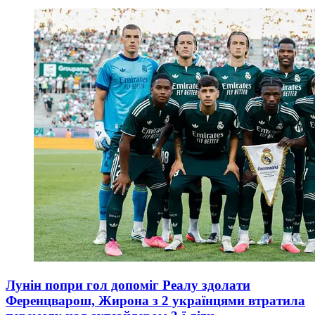
Лунін попри гол допоміг Реалу здолати
Ференцварош, Жирона з 2 українцями втратила