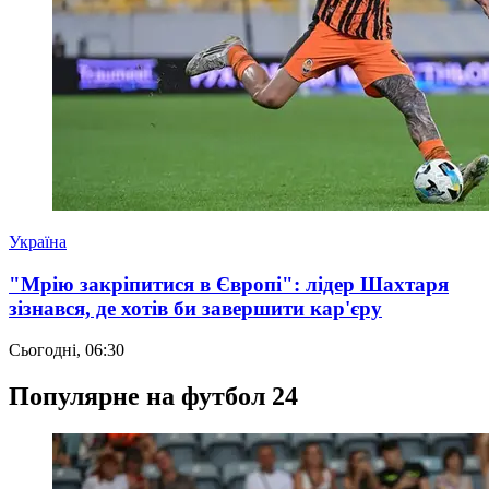
Україна
"Мрію закріпитися в Європі": лідер Шахтаря
зізнався, де хотів би завершити кар'єру
Сьогодні, 06:30
Популярне на футбол 24