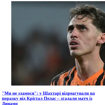
"Ми не здамося": у Шахтарі відреагували на
поразку від Крістал Пелас – згадали матч із
Динамо