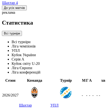
Шахтар
4
До усіх матчів
реклама
Статистика
Всі турніри
Всі турніри
Ліга чемпіонів
УПЛ
Кубок України
Серія А
Кубок світу U-20
Ліга Європи
Ліга конференцій
Сезон
Команда
Турнір
М
Г
А
хв
2026/2027
-
-
-
-
-
-
Шахтар
УПЛ