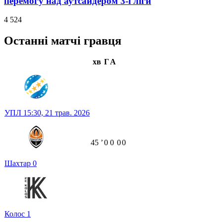
перемогу над аутсайдером 3-ї ліги
4 524
Останні матчі гравця
хв
Г
А
УПЛ
15:30,
21 трав. 2026
45
ʼ
0
0
0
0
Шахтар
0
Колос
1