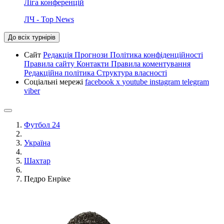
Ліга конференцій
ЛЧ - Top News
До всіх турнірів
Сайт
Редакція
Прогнози
Політика конфіденційності
Правила сайту
Контакти
Правила коментування
Редакційна політика
Структура власності
Соціальні мережі
facebook
x
youtube
instagram
telegram
viber
Футбол 24
Україна
Шахтар
Педро Енріке