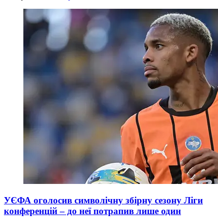
УЄФА оголосив символічну збірну сезону Ліги
конференцій – до неї потрапив лише один