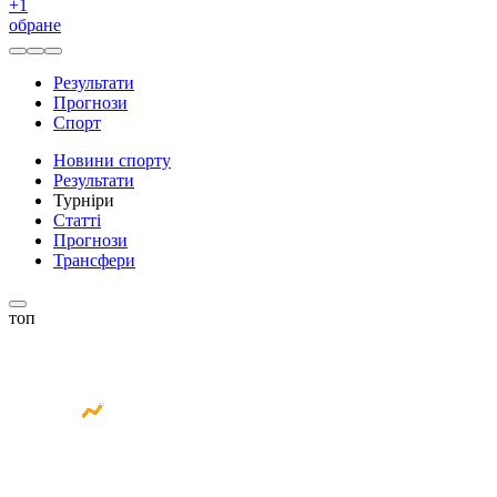
+
1
обране
Результати
Прогнози
Спорт
Новини спорту
Результати
Турніри
Статті
Прогнози
Трансфери
топ