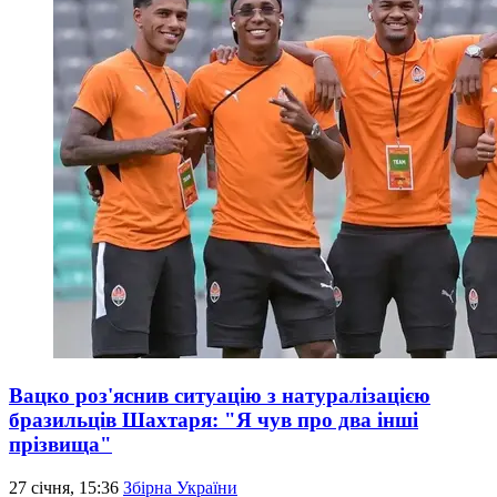
Вацко роз'яснив ситуацію з натуралізацією
бразильців Шахтаря: "Я чув про два інші
прізвища"
27 січня, 15:36
Збірна України