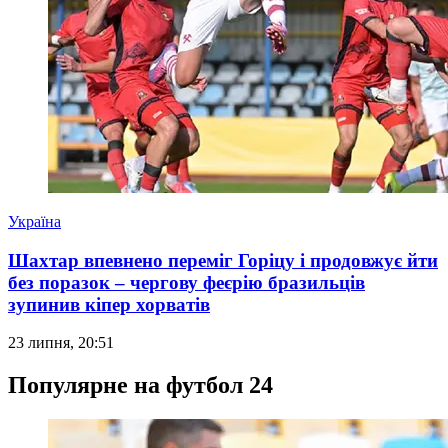
Україна
Шахтар впевнено переміг Горіцу і продовжує йти
без поразок – чергову феєрію бразильців
зупинив кіпер хорватів
23 липня, 20:51
Популярне на футбол 24