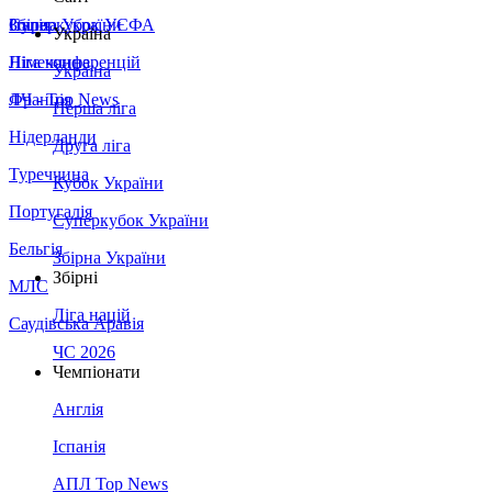
Збірна України
Італія
Суперкубок УЄФА
Україна
Німеччина
Ліга конференцій
Україна
Франція
ЛЧ - Top News
Перша ліга
Нідерланди
Друга ліга
Туреччина
Кубок України
Португалія
Суперкубок України
Бельгія
Збірна України
Збірні
МЛС
Ліга націй
Саудівська Аравія
ЧС 2026
Чемпіонати
Англія
Іспанія
АПЛ Top News