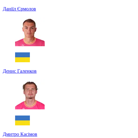
Даніїл Єрмолов
Денис Галенков
Дмитро Касімов