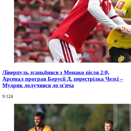
Ліверпуль зганьбився з Монако після 2:0,
Арсенал програв Борусії Д, перестрілка Челсі –
Мудрик долучився до м'яча
9 124