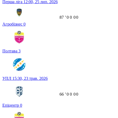
Перша ліга
12:00,
25 лип. 2026
87
ʼ
0
0
0
0
Агробізнес
0
Полтава
3
УПЛ
15:30,
23 трав. 2026
66
ʼ
0
0
0
0
Епіцентр
0