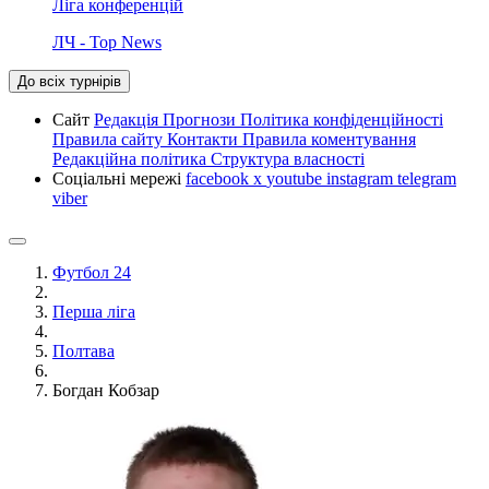
Ліга конференцій
ЛЧ - Top News
До всіх турнірів
Сайт
Редакція
Прогнози
Політика конфіденційності
Правила сайту
Контакти
Правила коментування
Редакційна політика
Структура власності
Соціальні мережі
facebook
x
youtube
instagram
telegram
viber
Футбол 24
Перша ліга
Полтава
Богдан Кобзар