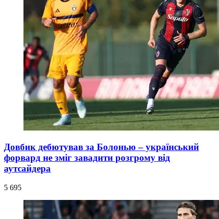
Довбик дебютував за Болонью – український
форвард не зміг завадити розгрому від
аутсайдера
5 695