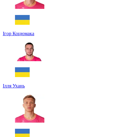
Ігор Коцюмака
Ілля Ухань