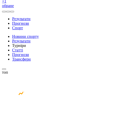
+
1
обране
Результати
Прогнози
Спорт
Новини спорту
Результати
Турніри
Статті
Прогнози
Трансфери
топ