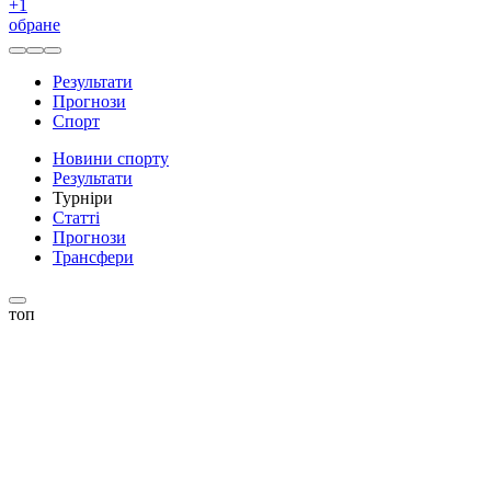
+
1
обране
Результати
Прогнози
Спорт
Новини спорту
Результати
Турніри
Статті
Прогнози
Трансфери
топ