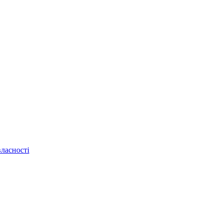
ласності