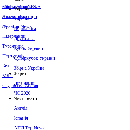
Збірна України
Італія
Суперкубок УЄФА
Україна
Німеччина
Ліга конференцій
Україна
Франція
ЛЧ - Top News
Перша ліга
Нідерланди
Друга ліга
Туреччина
Кубок України
Португалія
Суперкубок України
Бельгія
Збірна України
Збірні
МЛС
Ліга націй
Саудівська Аравія
ЧС 2026
Чемпіонати
Англія
Іспанія
АПЛ Top News