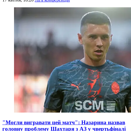
"Могли вигравати цей матч": Назарина назвав
головну проблему Шахтаря з АЗ у чвертьфіналі