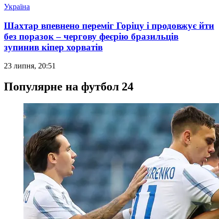
Україна
Шахтар впевнено переміг Горіцу і продовжує йти
без поразок – чергову феєрію бразильців
зупинив кіпер хорватів
23 липня, 20:51
Популярне на футбол 24