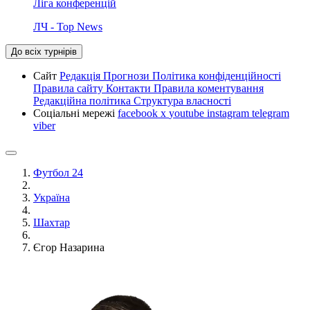
Ліга конференцій
ЛЧ - Top News
До всіх турнірів
Сайт
Редакція
Прогнози
Політика конфіденційності
Правила сайту
Контакти
Правила коментування
Редакційна політика
Структура власності
Соціальні мережі
facebook
x
youtube
instagram
telegram
viber
Футбол 24
Україна
Шахтар
Єгор Назарина