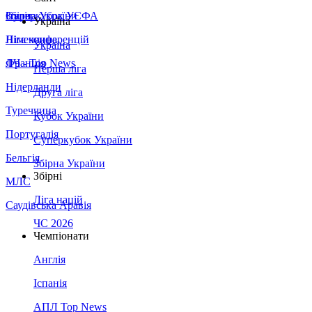
Збірна України
Італія
Суперкубок УЄФА
Україна
Німеччина
Ліга конференцій
Україна
Франція
ЛЧ - Top News
Перша ліга
Нідерланди
Друга ліга
Туреччина
Кубок України
Португалія
Суперкубок України
Бельгія
Збірна України
Збірні
МЛС
Ліга націй
Саудівська Аравія
ЧС 2026
Чемпіонати
Англія
Іспанія
АПЛ Top News