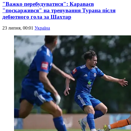
"Важко перебудуватися": Караваєв
"поскаржився" на тренування Турана після
дебютного гола за Шахтар
23 липня, 00:01
Україна