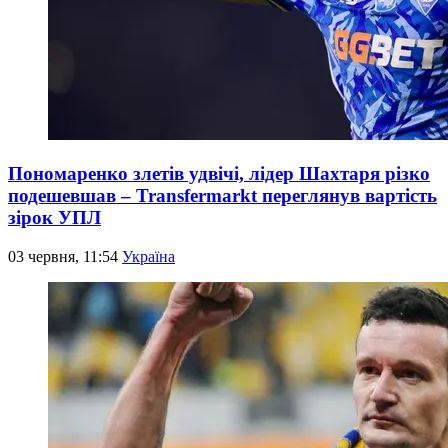
Пономаренко злетів удвічі, лідер Шахтаря різко
подешевшав – Transfermarkt переглянув вартість
зірок УПЛ
03 червня, 11:54
Україна