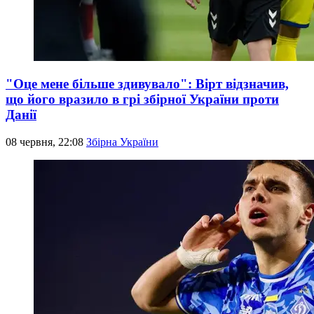
"Оце мене більше здивувало": Вірт відзначив,
що його вразило в грі збірної України проти
Данії
08 червня, 22:08
Збірна України