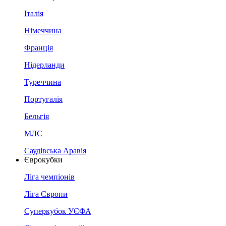
Італія
Німеччина
Франція
Нідерланди
Туреччина
Португалія
Бельгія
МЛС
Саудівська Аравія
Єврокубки
Ліга чемпіонів
Ліга Європи
Суперкубок УЄФА