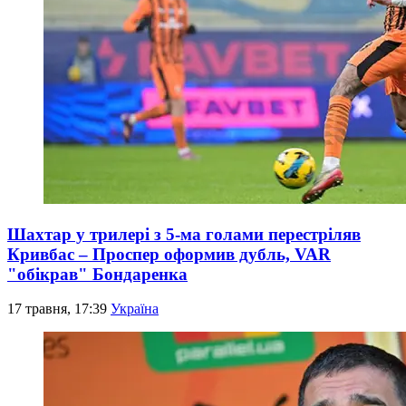
Шахтар у трилері з 5-ма голами перестріляв
Кривбас – Проспер оформив дубль, VAR
"обікрав" Бондаренка
17 травня, 17:39
Україна