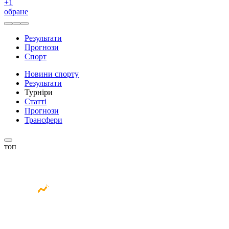
+
1
обране
Результати
Прогнози
Спорт
Новини спорту
Результати
Турніри
Статті
Прогнози
Трансфери
топ