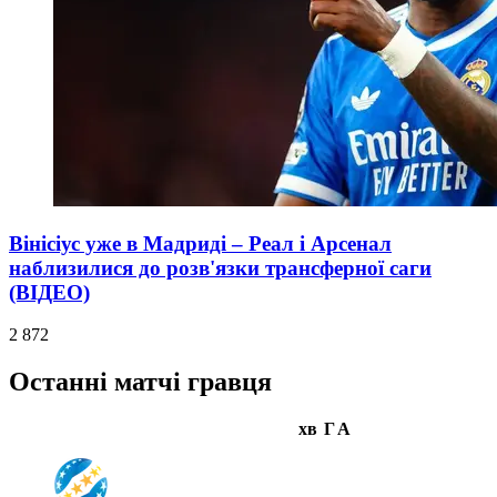
Вінісіус уже в Мадриді – Реал і Арсенал
наблизилися до розв'язки трансферної саги
(ВІДЕО)
2 872
Останні матчі гравця
хв
Г
А