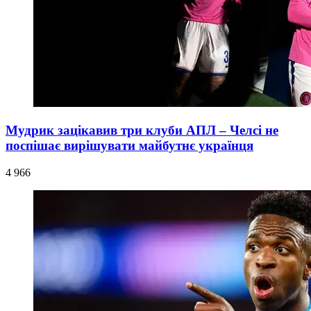
Мудрик зацікавив три клуби АПЛ – Челсі не
поспішає вирішувати майбутнє українця
4 966