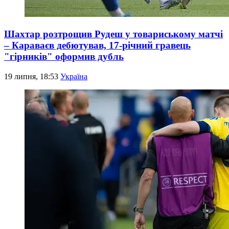
Шахтар розтрощив Рудеш у товариському матчі
– Караваєв дебютував, 17-річний гравець
"гірників" оформив дубль
19 липня, 18:53
Україна