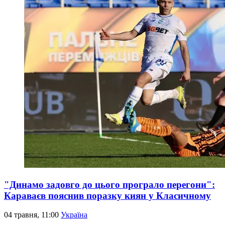
"Динамо задовго до цього програло перегони":
Караваєв пояснив поразку киян у Класичному
04 травня, 11:00
Україна