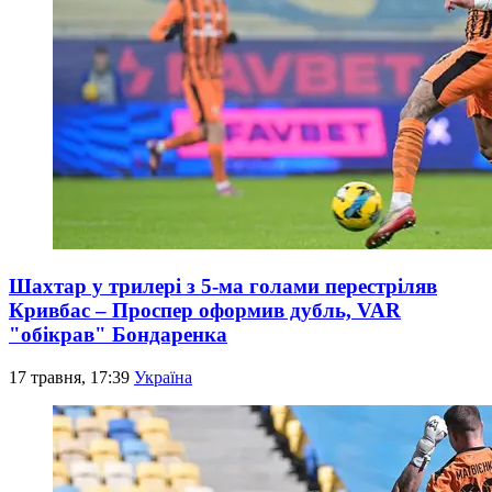
Шахтар у трилері з 5-ма голами перестріляв
Кривбас – Проспер оформив дубль, VAR
"обікрав" Бондаренка
17 травня, 17:39
Україна