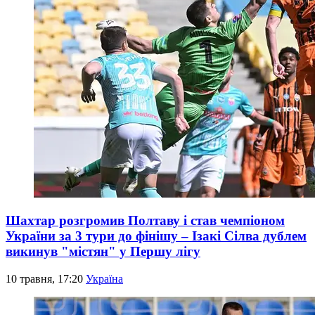
Шахтар розгромив Полтаву і став чемпіоном
України за 3 тури до фінішу – Ізакі Сілва дублем
викинув "містян" у Першу лігу
10 травня, 17:20
Україна