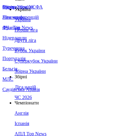
Збірна України
Італія
Суперкубок УЄФА
Україна
Німеччина
Ліга конференцій
Україна
Франція
ЛЧ - Top News
Перша ліга
Нідерланди
Друга ліга
Туреччина
Кубок України
Португалія
Суперкубок України
Бельгія
Збірна України
Збірні
МЛС
Ліга націй
Саудівська Аравія
ЧС 2026
Чемпіонати
Англія
Іспанія
АПЛ Top News