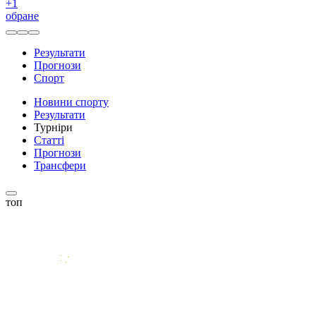
+
1
обране
Результати
Прогнози
Спорт
Новини спорту
Результати
Турніри
Статті
Прогнози
Трансфери
топ