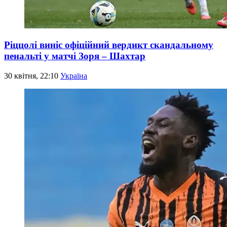
Ріццолі виніс офіційний вердикт скандальному
пенальті у матчі Зоря – Шахтар
30 квітня, 22:10
Україна