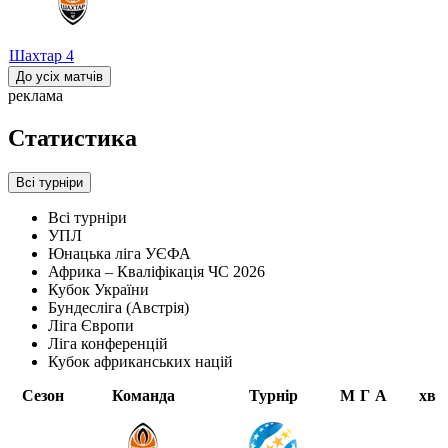
Шахтар
4
До усіх матчів
реклама
Статистика
Всі турніри
Всі турніри
УПЛ
Юнацька ліга УЄФА
Африка – Кваліфікація ЧС 2026
Кубок України
Бундесліга (Австрія)
Ліга Європи
Ліга конференцій
Кубок африканських націй
Сезон
Команда
Турнір
М
Г
А
хв