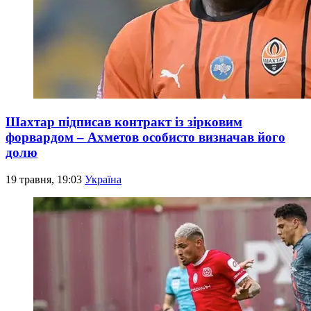
Шахтар підписав контракт із зірковим
форвардом – Ахметов особисто визначав його
долю
19 травня, 19:03
Україна