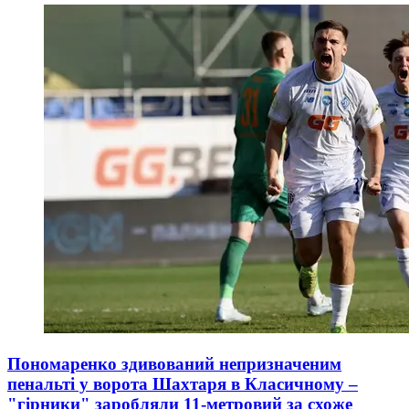
Пономаренко здивований непризначеним
пенальті у ворота Шахтаря в Класичному –
"гірники" заробляли 11-метровий за схоже