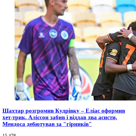
Шахтар розгромив Кудрівку – Еліас оформив
хет-трик, Аліссон забив і віддав два асисти,
Мендоса дебютував за "гірників"
15 478