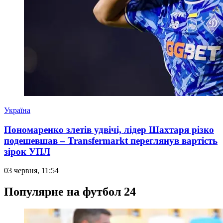
Україна
Пономаренко злетів удвічі, лідер Шахтаря різко
подешевшав – Transfermarkt переглянув вартість
зірок УПЛ
03 червня, 11:54
Популярне на футбол 24