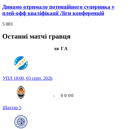
Динамо отримало потенційного суперника у
плей-офф кваліфікації Ліги конференцій
5 003
Останні матчі гравця
хв
Г
А
УПЛ
18:00,
03 серп. 2026
-
0
0
0
0
Шахтар
5