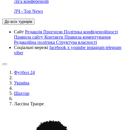
Ліга конференцій
ЛЧ - Top News
До всіх турнірів
Сайт
Редакція
Прогнози
Політика конфіденційності
Правила сайту
Контакти
Правила коментування
Редакційна політика
Структура власності
Соціальні мережі
facebook
x
youtube
instagram
telegram
viber
Футбол 24
Україна
Шахтар
Лассіна Траоре