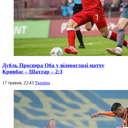
Дубль Проспера Оба у відеоогляді матчу
Кривбас – Шахтар – 2:3
17 травня, 22:43
Україна