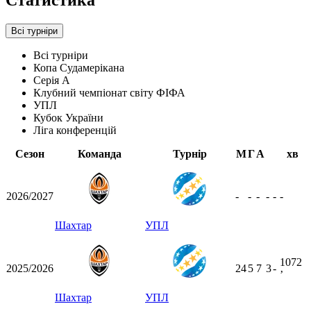
Статистика
Всі турніри
Всі турніри
Копа Судамерікана
Серія А
Клубний чемпіонат світу ФІФА
УПЛ
Кубок України
Ліга конференцій
Сезон
Команда
Турнір
М
Г
А
хв
2026/2027
-
-
-
-
-
-
Шахтар
УПЛ
1072
2025/2026
24
5
7
3
-
ʼ
Шахтар
УПЛ