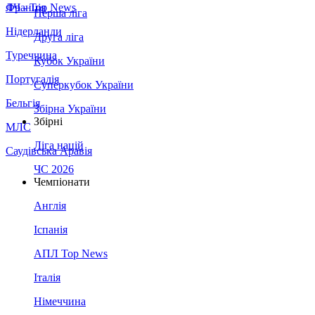
Франція
ЛЧ - Top News
Перша ліга
Нідерланди
Друга ліга
Туреччина
Кубок України
Португалія
Суперкубок України
Бельгія
Збірна України
Збірні
МЛС
Ліга націй
Саудівська Аравія
ЧС 2026
Чемпіонати
Англія
Іспанія
АПЛ Top News
Італія
Німеччина