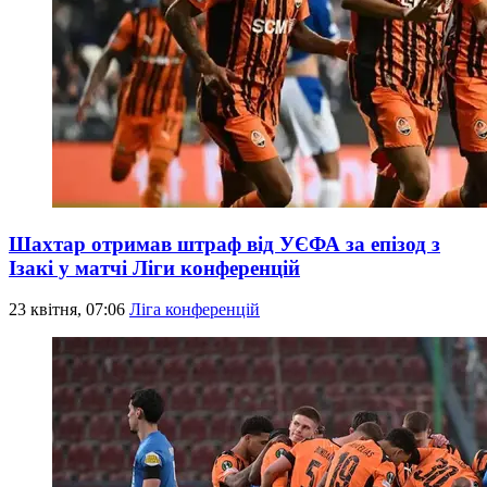
Шахтар отримав штраф від УЄФА за епізод з
Ізакі у матчі Ліги конференцій
23 квітня, 07:06
Ліга конференцій