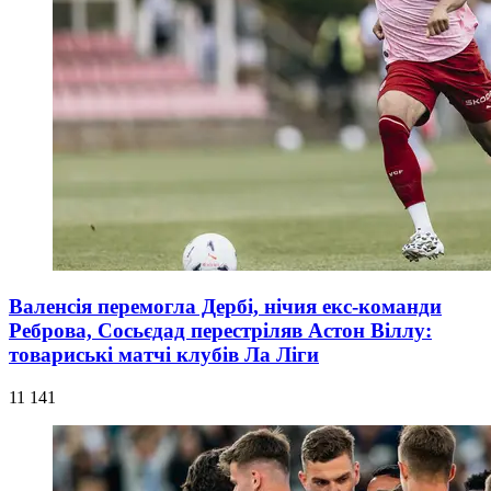
Валенсія перемогла Дербі, нічия екс-команди
Реброва, Сосьєдад перестріляв Астон Віллу:
товариські матчі клубів Ла Ліги
11 141