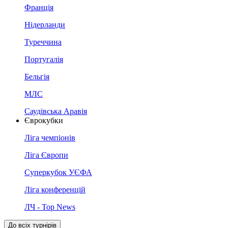
Франція
Нідерланди
Туреччина
Португалія
Бельгія
МЛС
Саудівська Аравія
Єврокубки
Ліга чемпіонів
Ліга Європи
Суперкубок УЄФА
Ліга конференцій
ЛЧ - Top News
До всіх турнірів