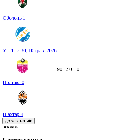
Оболонь
1
УПЛ
12:30,
10 трав. 2026
90
ʼ
2
0
1
0
Полтава
0
Шахтар
4
До усіх матчів
реклама