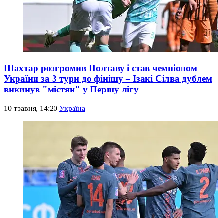
Шахтар розгромив Полтаву і став чемпіоном
України за 3 тури до фінішу – Ізакі Сілва дублем
викинув "містян" у Першу лігу
10 травня, 14:20
Україна