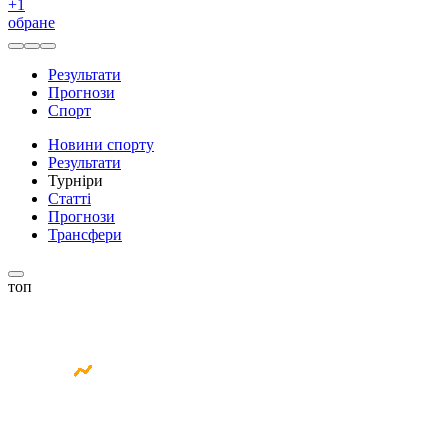
+
1
обране
Результати
Прогнози
Спорт
Новини спорту
Результати
Турніри
Статті
Прогнози
Трансфери
топ