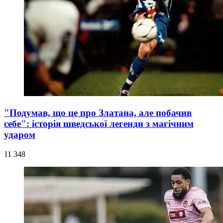
"Подумав, що це про Златана, але побачив
себе": історія шведської легенди з магічним
ударом
11 348