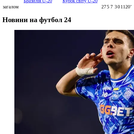
Бразилія U-20
Кубок світу U-20
загалом
27
5
7
3
0
1120ʼ
Новини на футбол 24