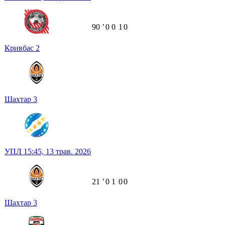
90
ʼ
0
0
1
0
Кривбас
2
Шахтар
3
УПЛ
15:45,
13 трав. 2026
21
ʼ
0
1
0
0
Шахтар
3