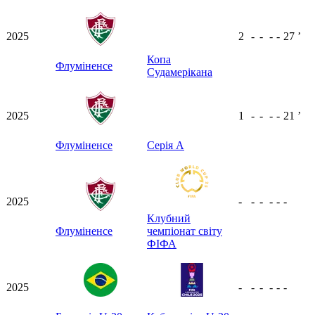
2025
2
-
-
-
-
27
ʼ
Копа
Флуміненсе
Судамерікана
2025
1
-
-
-
-
21
ʼ
Флуміненсе
Серія А
2025
-
-
-
-
-
-
Клубний
Флуміненсе
чемпіонат світу
ФІФА
2025
-
-
-
-
-
-