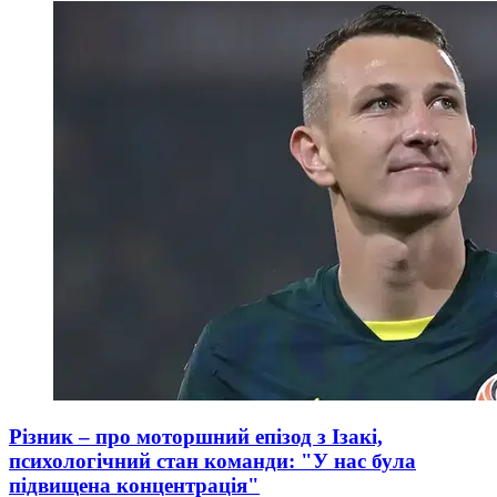
Різник – про моторшний епізод з Ізакі,
психологічний стан команди: "У нас була
підвищена концентрація"