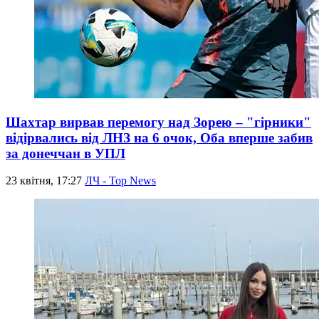
Шахтар вирвав перемогу над Зорею – "гірники"
відірвались від ЛНЗ на 6 очок, Оба вперше забив
за донеччан в УПЛ
23 квітня, 17:27
ЛЧ - Top News