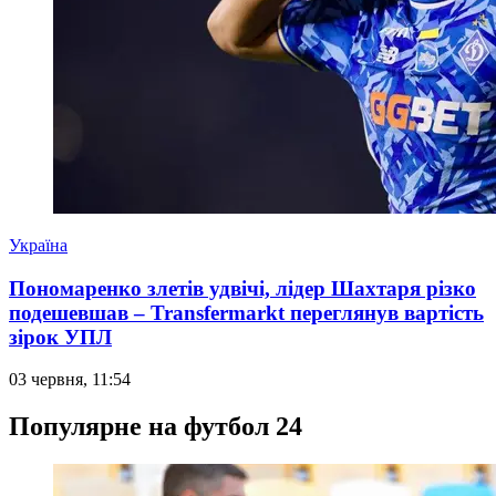
Україна
Пономаренко злетів удвічі, лідер Шахтаря різко
подешевшав – Transfermarkt переглянув вартість
зірок УПЛ
03 червня, 11:54
Популярне на футбол 24