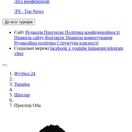
Ліга конференцій
ЛЧ - Top News
До всіх турнірів
Сайт
Редакція
Прогнози
Політика конфіденційності
Правила сайту
Контакти
Правила коментування
Редакційна політика
Структура власності
Соціальні мережі
facebook
x
youtube
instagram
telegram
viber
Футбол 24
Україна
Шахтар
Проспер Оба