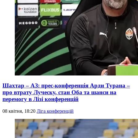
Шахтар – АЗ: прес-конференція Арди Турана –
про втрату Луческу, стан Оба та шанси на
перемогу в Лізі конференцій
08 квітня, 18:20
Ліга конференцій