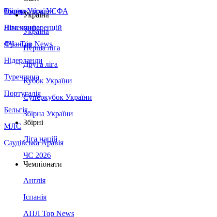
Збірна України
Італія
Суперкубок УЄФА
Україна
Німеччина
Ліга конференцій
Україна
Франція
ЛЧ - Top News
Перша ліга
Нідерланди
Друга ліга
Туреччина
Кубок України
Португалія
Суперкубок України
Бельгія
Збірна України
Збірні
МЛС
Ліга націй
Саудівська Аравія
ЧС 2026
Чемпіонати
Англія
Іспанія
АПЛ Top News