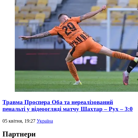
Травма Проспера Обa та нереалізований
пенальті у відеоогляді матчу Шахтар – Рух – 3:0
05 квітня, 19:27
Україна
Партнери