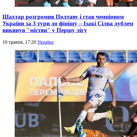
Шахтар розгромив Полтаву і став чемпіоном
України за 3 тури до фінішу – Ізакі Сілва дублем
викинув "містян" у Першу лігу
10 травня, 17:20
Україна