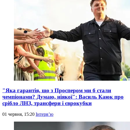
"Яка гарантія, що з Проспером ми б стали
чемпіонами? Думаю, ніякої": Василь Каюк про
срібло ЛНЗ, трансфери і єврокубки
01 червня, 15:20
Інтерв’ю