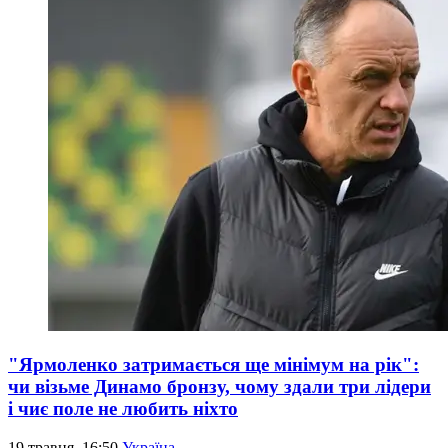
"Ярмоленко затримається ще мінімум на рік":
чи візьме Динамо бронзу, чому здали три лідери
і чиє поле не любить ніхто
19 травня, 16:50
Україна