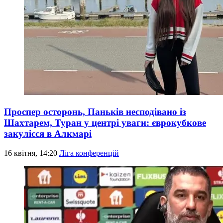
Проспер осторонь, Паньків несподівано із
Шахтарем, Туран у центрі уваги: єврокубкове
закулісся в Алкмарі
16 квітня, 14:20
Ліга конференцій