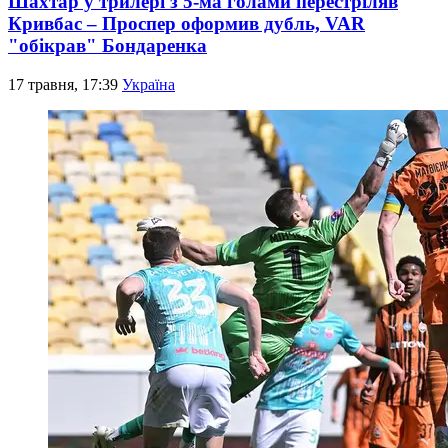
Шахтар у трилері з 5-ма голами перестріляв
Кривбас – Проспер оформив дубль, VAR
"обікрав" Бондаренка
17 травня, 17:39
Україна