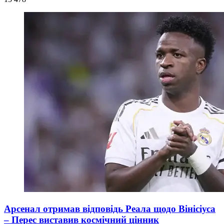
Арсенал отримав відповідь Реала щодо Вінісіуса
– Перес виставив космічний цінник