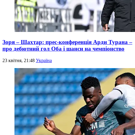
Зоря – Шахтар: прес-конференція Арди Турана –
про дебютний гол Оба і шанси на чемпіонство
23 квітня, 21:48
Україна