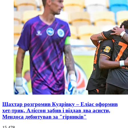
Шахтар розгромив Кудрівку – Еліас оформив
хет-трик, Аліссон забив і віддав два асисти,
Мендоса дебютував за "гірників"
15 478