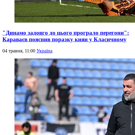
"Динамо задовго до цього програло перегони":
Караваєв пояснив поразку киян у Класичному
04 травня, 11:00
Україна