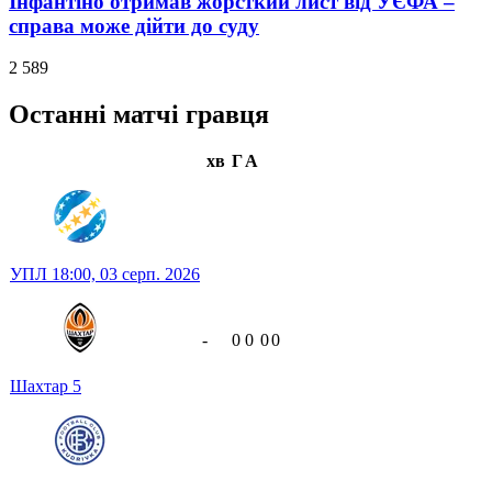
Інфантіно отримав жорсткий лист від УЄФА –
справа може дійти до суду
2 589
Останні матчі гравця
хв
Г
А
УПЛ
18:00,
03 серп. 2026
-
0
0
0
0
Шахтар
5