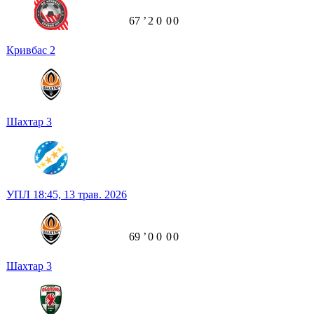
67
ʼ
2
0
0
0
Кривбас
2
Шахтар
3
УПЛ
18:45,
13 трав. 2026
69
ʼ
0
0
0
0
Шахтар
3