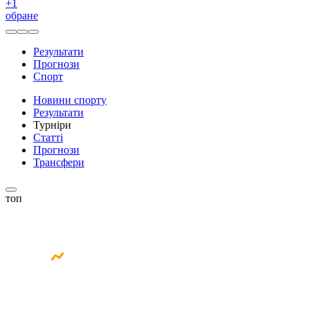
+
1
обране
Результати
Прогнози
Спорт
Новини спорту
Результати
Турніри
Статті
Прогнози
Трансфери
топ