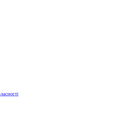
ласності