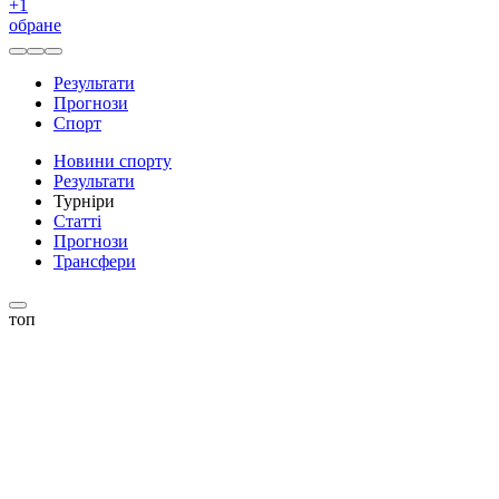
+
1
обране
Результати
Прогнози
Спорт
Новини спорту
Результати
Турніри
Статті
Прогнози
Трансфери
топ