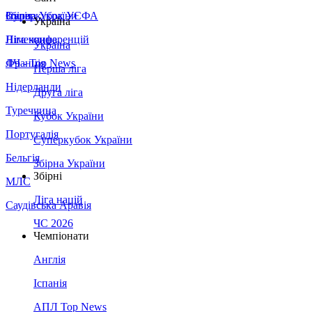
Збірна України
Італія
Суперкубок УЄФА
Україна
Німеччина
Ліга конференцій
Україна
Франція
ЛЧ - Top News
Перша ліга
Нідерланди
Друга ліга
Туреччина
Кубок України
Португалія
Суперкубок України
Бельгія
Збірна України
Збірні
МЛС
Ліга націй
Саудівська Аравія
ЧС 2026
Чемпіонати
Англія
Іспанія
АПЛ Top News