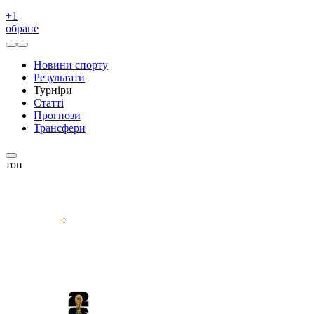
+
1
обране
Новини спорту
Результати
Турніри
Статті
Прогнози
Трансфери
топ