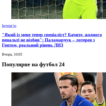
Інтерв’ю
"Який із мене тепер спеціаліст? Бачите, жодного
пенальті не відбив": Паламарчук – лотерея з
Гентом, реальний рівень ЛНЗ
Вчора, 10:05
Популярне на футбол 24