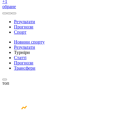
+
1
обране
Результати
Прогнози
Спорт
Новини спорту
Результати
Турніри
Статті
Прогнози
Трансфери
топ