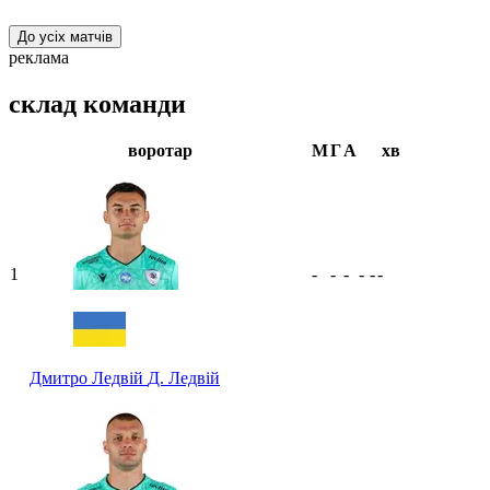
До усіх матчів
реклама
склад команди
воротар
М
Г
А
хв
1
-
-
-
-
-
-
Дмитро Ледвій
Д. Ледвій