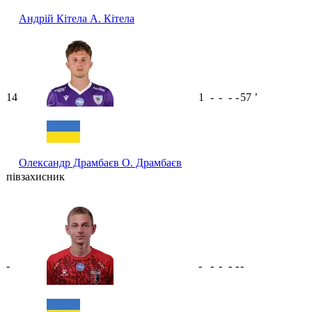
Андрій Кітела
А. Кітела
14
1
-
-
-
-
57
ʼ
Олександр Драмбаєв
О. Драмбаєв
півзахисник
-
-
-
-
-
-
-