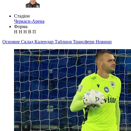
Стадіон
Черкаси-Арена
Форма
Н
Н
Н
В
П
Основне
Склад
Календар
Таблиця
Трансфери
Новини