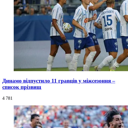
Динамо відпустило 11 гравців у міжсезоння –
список прізвищ
4 781