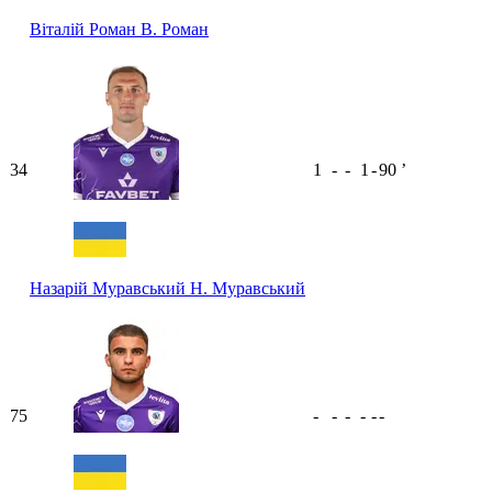
Віталій Роман
В. Роман
34
1
-
-
1
-
90
ʼ
Назарій Муравський
Н. Муравський
75
-
-
-
-
-
-