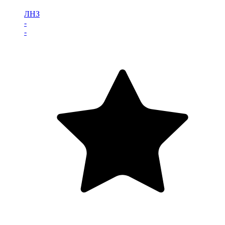
ЛНЗ
-
-