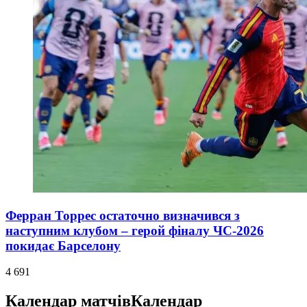
Ферран Торрес остаточно визначився з
наступним клубом – герой фіналу ЧС-2026
покидає Барселону
4 691
Календар матчів
Календар