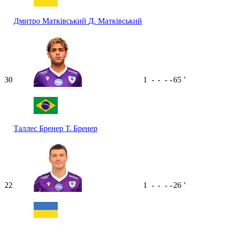
Дмитро Матківський
Д. Матківський
30
1
-
-
-
-
65
ʼ
Таллес Бренер
Т. Бренер
22
1
-
-
-
-
26
ʼ