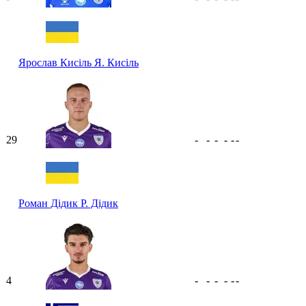
Ярослав Кисіль
Я. Кисіль
29
-
-
-
-
-
-
Роман Дідик
Р. Дідик
4
-
-
-
-
-
-