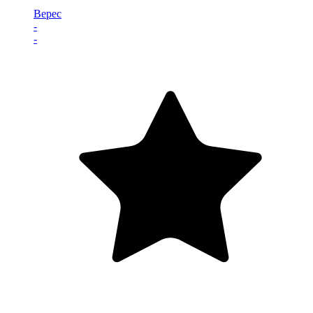
Верес
-
-