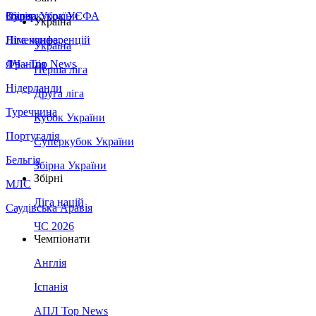
Збірна України
Італія
Суперкубок УЄФА
Україна
Німеччина
Ліга конференцій
Україна
Франція
ЛЧ - Top News
Перша ліга
Нідерланди
Друга ліга
Туреччина
Кубок України
Португалія
Суперкубок України
Бельгія
Збірна України
Збірні
МЛС
Ліга націй
Саудівська Аравія
ЧС 2026
Чемпіонати
Англія
Іспанія
АПЛ Top News