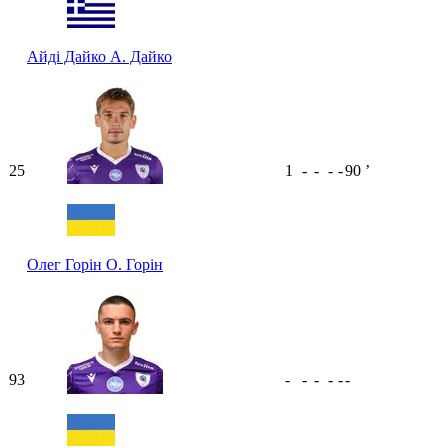
Айді Дайко
А. Дайко
25
1
-
-
-
-
90
ʼ
Олег Горін
О. Горін
93
-
-
-
-
-
-