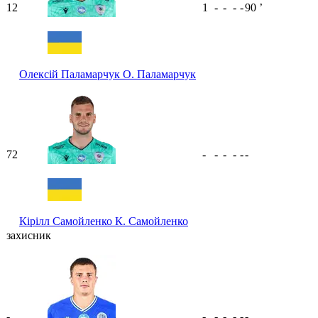
12
1
-
-
-
-
90
ʼ
Олексій Паламарчук
О. Паламарчук
72
-
-
-
-
-
-
Кірілл Самойленко
К. Самойленко
захисник
-
-
-
-
-
-
-