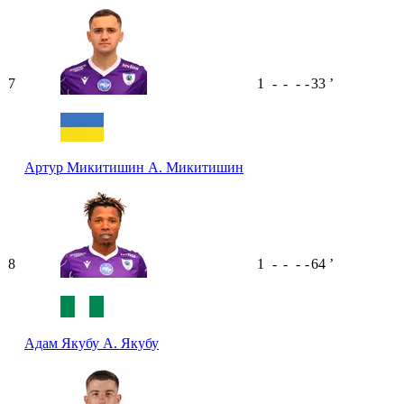
7
1
-
-
-
-
33
ʼ
Артур Микитишин
А. Микитишин
8
1
-
-
-
-
64
ʼ
Адам Якубу
А. Якубу