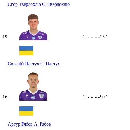
Єгор Твердохліб
Є. Твердохліб
19
1
-
-
-
-
25
ʼ
Євгеній Пастух
Є. Пастух
16
1
-
-
-
-
90
ʼ
Артур Рябов
А. Рябов