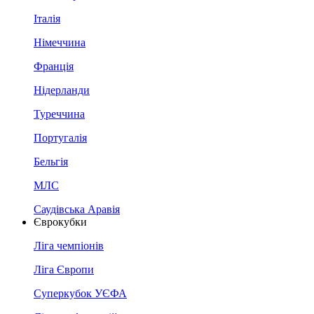
Італія
Німеччина
Франція
Нідерланди
Туреччина
Португалія
Бельгія
МЛС
Саудівська Аравія
Єврокубки
Ліга чемпіонів
Ліга Європи
Суперкубок УЄФА