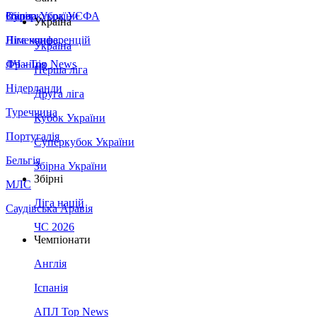
Збірна України
Італія
Суперкубок УЄФА
Україна
Німеччина
Ліга конференцій
Україна
Франція
ЛЧ - Top News
Перша ліга
Нідерланди
Друга ліга
Туреччина
Кубок України
Португалія
Суперкубок України
Бельгія
Збірна України
Збірні
МЛС
Ліга націй
Саудівська Аравія
ЧС 2026
Чемпіонати
Англія
Іспанія
АПЛ Top News