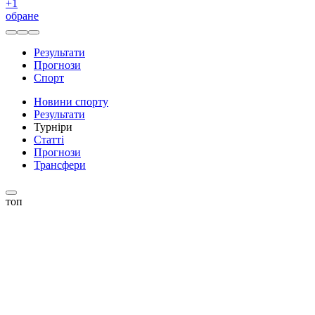
+
1
обране
Результати
Прогнози
Спорт
Новини спорту
Результати
Турніри
Статті
Прогнози
Трансфери
топ