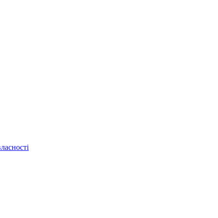
ласності