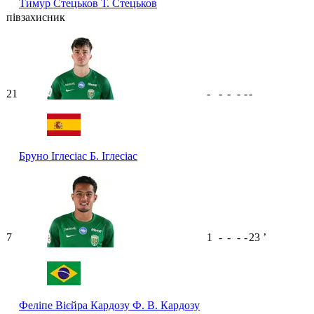
Тимур Стецьков
Т. Стецьков
півзахисник
21
-
-
-
-
-
-
Бруно Іглесіас
Б. Іглесіас
7
1
-
-
-
-
23
ʼ
Феліпе Вієйра Кардозу
Ф. В. Кардозу