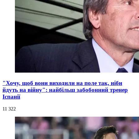
"Хочу, щоб вони виходили на поле так, ніби
йдуть на війну": найбільш забобонний тренер
Іспанії
11 322