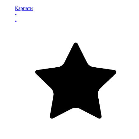
Карпати
-
-