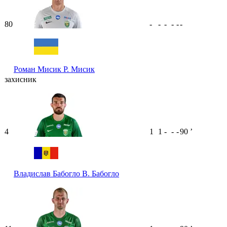
80
-
-
-
-
-
-
Роман Мисик
Р. Мисик
захисник
4
1
1
-
-
-
90
ʼ
Владислав Бабогло
В. Бабогло