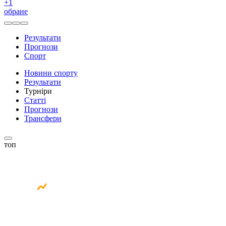
+
1
обране
Результати
Прогнози
Спорт
Новини спорту
Результати
Турніри
Статті
Прогнози
Трансфери
топ