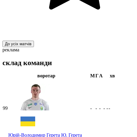
До усіх матчів
реклама
склад команди
воротар
М
Г
А
хв
99
-
-
-
-
-
-
Юрій-Володимир Герета
Ю. Герета