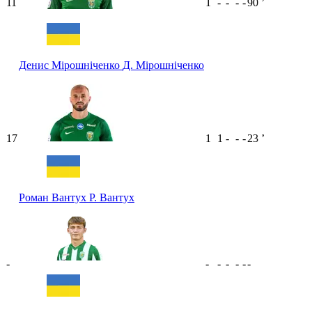
11
1
-
-
-
-
90
ʼ
Денис Мірошніченко
Д. Мірошніченко
17
1
1
-
-
-
23
ʼ
Роман Вантух
Р. Вантух
-
-
-
-
-
-
-