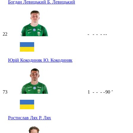
Богдан Левицький
Б. Левицький
22
-
-
-
-
-
-
Юрій Кокодиняк
Ю. Кокодиняк
73
1
-
-
-
-
90
ʼ
Ростислав Лях
Р. Лях