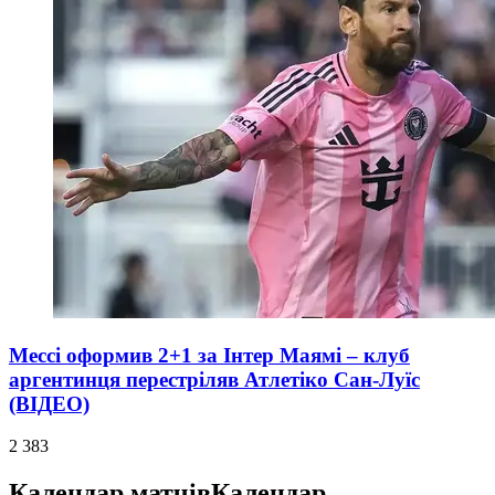
Мессі оформив 2+1 за Інтер Маямі – клуб
аргентинця перестріляв Атлетіко Сан-Луїс
(ВІДЕО)
2 383
Календар матчів
Календар