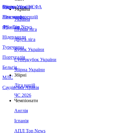
Збірна України
Італія
Суперкубок УЄФА
Україна
Німеччина
Ліга конференцій
Україна
Франція
ЛЧ - Top News
Перша ліга
Нідерланди
Друга ліга
Туреччина
Кубок України
Португалія
Суперкубок України
Бельгія
Збірна України
Збірні
МЛС
Ліга націй
Саудівська Аравія
ЧС 2026
Чемпіонати
Англія
Іспанія
АПЛ Top News