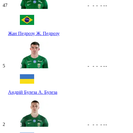
47
-
-
-
-
-
-
Жан Педрозу
Ж. Педрозу
5
-
-
-
-
-
-
Андрій Булеза
А. Булеза
2
-
-
-
-
-
-