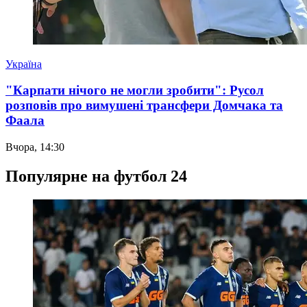
Україна
"Карпати нічого не могли зробити": Русол
розповів про вимушені трансфери Домчака та
Фаала
Вчора, 14:30
Популярне на футбол 24