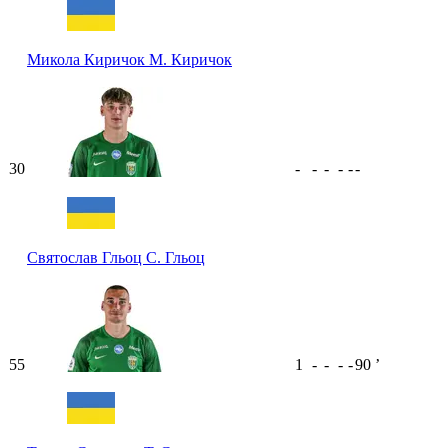
Микола Киричок
М. Киричок
30
-
-
-
-
-
-
Святослав Гльоц
С. Гльоц
55
1
-
-
-
-
90
ʼ