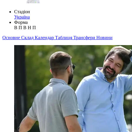
Стадіон
Україна
Форма
В
П
В
Н
П
Основне
Склад
Календар
Таблиця
Трансфери
Новини