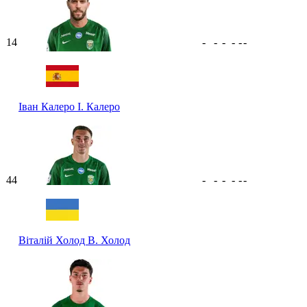
14
-
-
-
-
-
-
Іван Калеро
І. Калеро
44
-
-
-
-
-
-
Віталій Холод
В. Холод