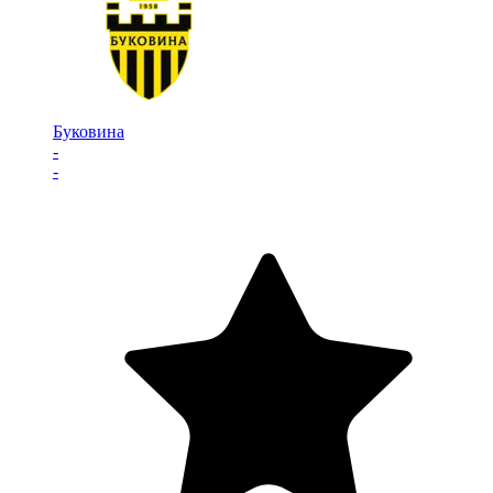
Буковина
-
-