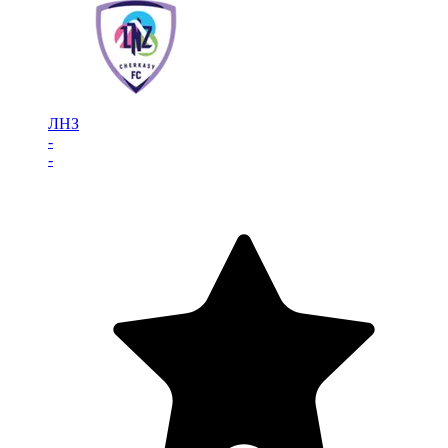
ЛНЗ
-
-