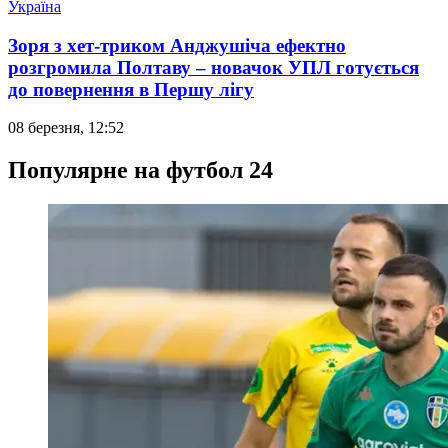
Україна
Зоря з хет-триком Анджушіча ефектно
розгромила Полтаву – новачок УПЛ готується
до повернення в Першу лігу
08 березня, 12:52
Популярне на футбол 24