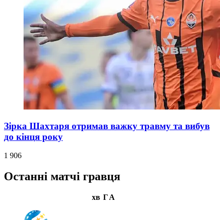
Зірка Шахтаря отримав важку травму та вибув
до кінця року
1 906
Останні матчі гравця
хв
Г
А