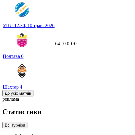
УПЛ
12:30,
10 трав. 2026
64
ʼ
0
0
0
0
Полтава
0
Шахтар
4
До усіх матчів
реклама
Статистика
Всі турніри