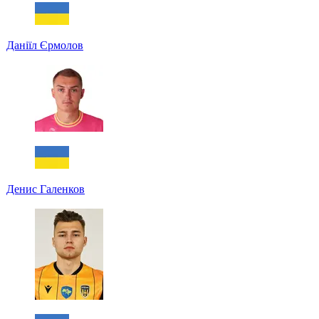
Даніїл Єрмолов
Денис Галенков