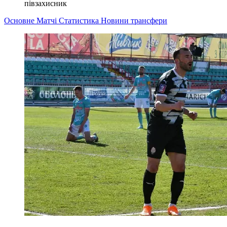
півзахисник
Основне
Матчі
Статистика
Новини
трансфери