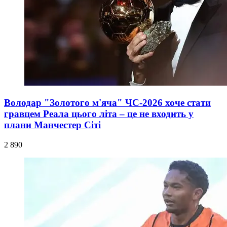
Володар "Золотого м'яча" ЧС-2026 хоче стати
гравцем Реала цього літа – це не входить у
плани Манчестер Сіті
2 890