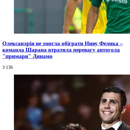
Олександрія не змогла обіграти Ниву Федика –
команда Шарана втратила перевагу автогола
"примари" Динамо
3 136