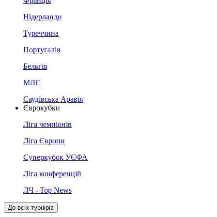
Франція
Нідерланди
Туреччина
Португалія
Бельгія
МЛС
Саудівська Аравія
Єврокубки
Ліга чемпіонів
Ліга Європи
Суперкубок УЄФА
Ліга конференцій
ЛЧ - Top News
До всіх турнірів