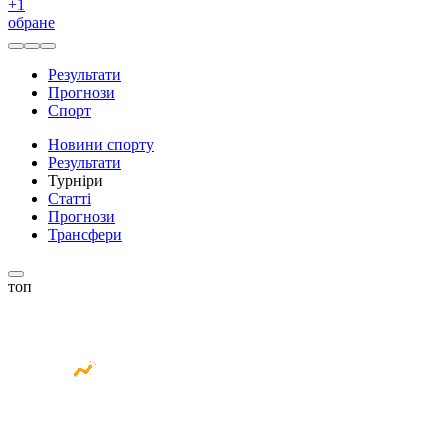
+
1
обране
Результати
Прогнози
Спорт
Новини спорту
Результати
Турніри
Статті
Прогнози
Трансфери
топ