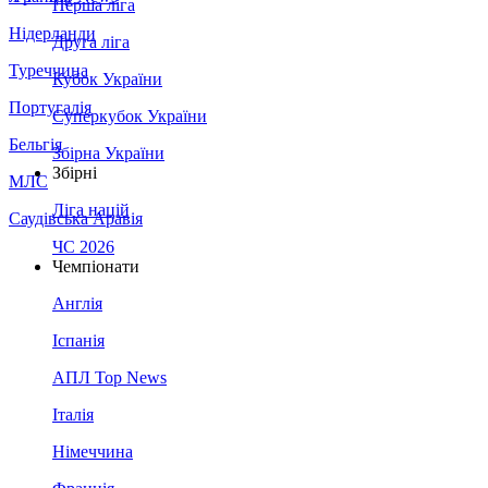
Перша ліга
Нідерланди
Друга ліга
Туреччина
Кубок України
Португалія
Суперкубок України
Бельгія
Збірна України
Збірні
МЛС
Ліга націй
Саудівська Аравія
ЧС 2026
Чемпіонати
Англія
Іспанія
АПЛ Top News
Італія
Німеччина