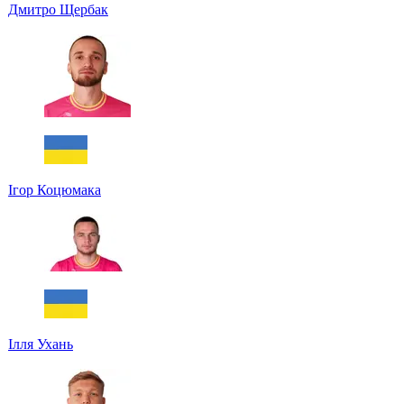
Дмитро Щербак
Ігор Коцюмака
Ілля Ухань