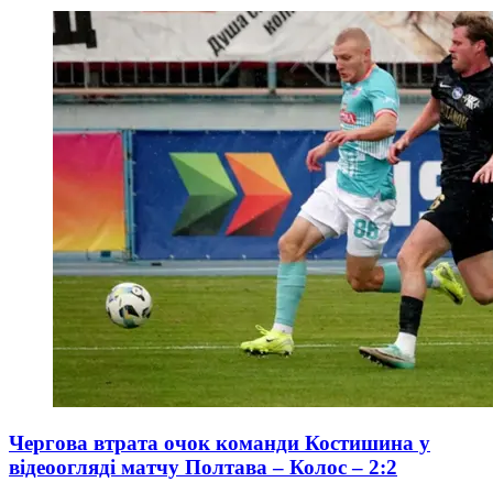
Чергова втрата очок команди Костишина у
відеоогляді матчу Полтава – Колос – 2:2