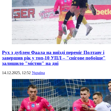
Рух з дублем Фаала на виїзді переміг Полтаву і
завершив рік у топ-10 УПЛ – "снігове побоїще"
залишило "містян" на дні
14.12.2025, 12:52
Україна