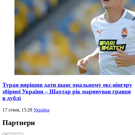
Туран вирішив дати шанс опальному екс-вінгеру
збірної України – Шахтар рік маринував гравця
в дублі
17 січня, 15:28
Україна
Партнери