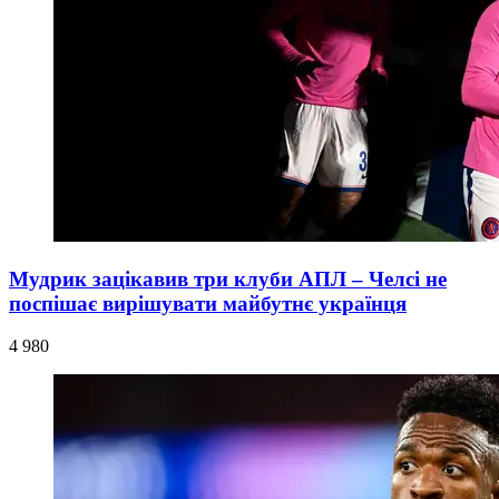
Мудрик зацікавив три клуби АПЛ – Челсі не
поспішає вирішувати майбутнє українця
4 980