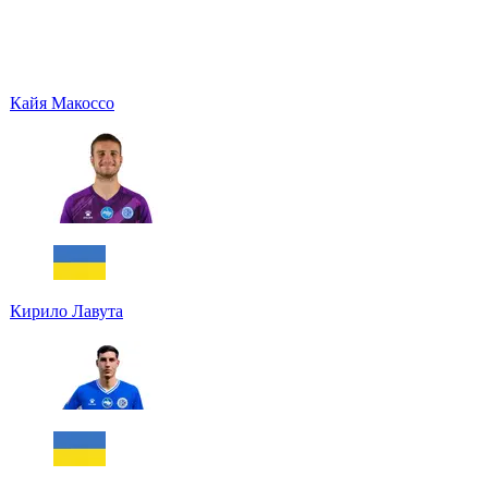
Кайя Макоссо
Кирило Лавута