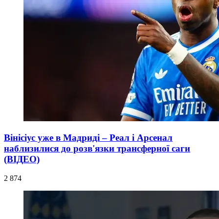
Вінісіус уже в Мадриді – Реал і Арсенал
наблизилися до розв'язки трансферної саги
(ВІДЕО)
2 874