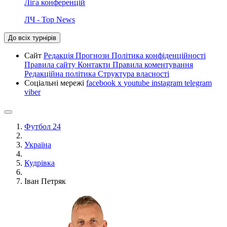
Ліга конференцій
ЛЧ - Top News
До всіх турнірів
Сайт
Редакція
Прогнози
Політика конфіденційності
Правила сайту
Контакти
Правила коментування
Редакційна політика
Структура власності
Соціальні мережі
facebook
x
youtube
instagram
telegram
viber
Футбол 24
Україна
Кудрівка
Іван Петряк