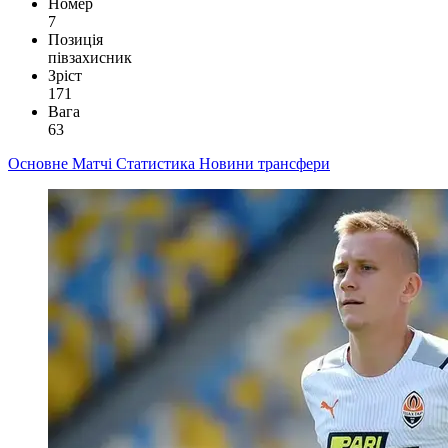
Номер
7
Позиція
півзахисник
Зріст
171
Вага
63
Основне
Матчі
Статистика
Новини
трансфери