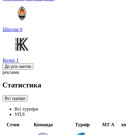
Шахтар
0
Колос
1
До усіх матчів
реклама
Статистика
Всі турніри
Всі турніри
УПЛ
Сезон
Команда
Турнір
М
Г
А
хв