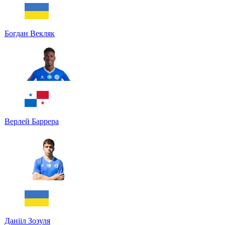
Богдан Векляк
Верлей Баррера
Данііл Зозуля