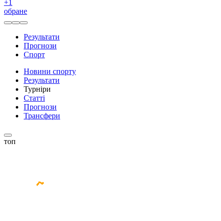
+
1
обране
Результати
Прогнози
Спорт
Новини спорту
Результати
Турніри
Статті
Прогнози
Трансфери
топ