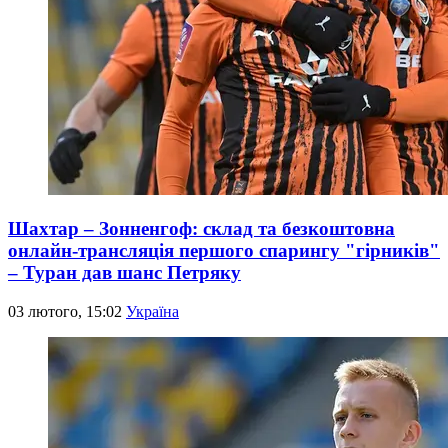
Шахтар – Зонненгоф: склад та безкоштовна
онлайн-трансляція першого спарингу "гірників"
– Туран дав шанс Петряку
03 лютого, 15:02
Україна