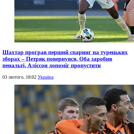
Шахтар програв перший спаринг на турецьких
зборах – Петряк повернувся, Оба заробив
пенальті, Аліссон допоміг пропустити
03 лютого, 18:02
Україна