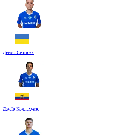
Денис Світюха
Джаїр Коллахуазо