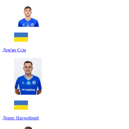
Дем'ян Єсін
Денис Нагнойний