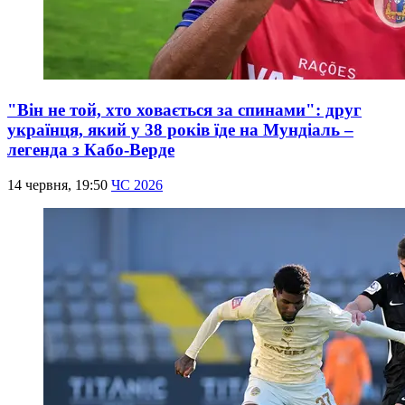
"Він не той, хто ховається за спинами": друг
українця, який у 38 років їде на Мундіаль –
легенда з Кабо-Верде
14 червня, 19:50
ЧС 2026