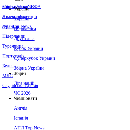
Збірна України
Італія
Суперкубок УЄФА
Україна
Німеччина
Ліга конференцій
Україна
Франція
ЛЧ - Top News
Перша ліга
Нідерланди
Друга ліга
Туреччина
Кубок України
Португалія
Суперкубок України
Бельгія
Збірна України
Збірні
МЛС
Ліга націй
Саудівська Аравія
ЧС 2026
Чемпіонати
Англія
Іспанія
АПЛ Top News