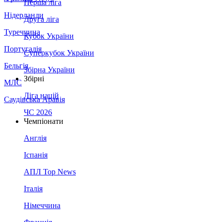
Перша ліга
Нідерланди
Друга ліга
Туреччина
Кубок України
Португалія
Суперкубок України
Бельгія
Збірна України
Збірні
МЛС
Ліга націй
Саудівська Аравія
ЧС 2026
Чемпіонати
Англія
Іспанія
АПЛ Top News
Італія
Німеччина