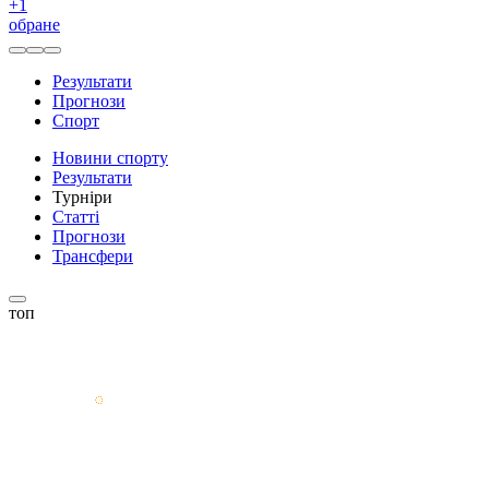
+
1
обране
Результати
Прогнози
Спорт
Новини спорту
Результати
Турніри
Статті
Прогнози
Трансфери
топ