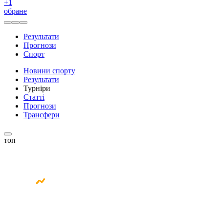
+
1
обране
Результати
Прогнози
Спорт
Новини спорту
Результати
Турніри
Статті
Прогнози
Трансфери
топ