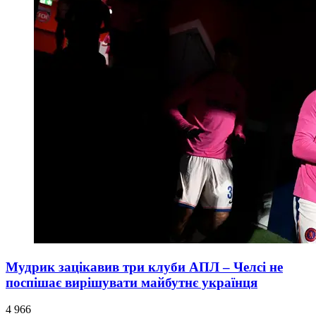
Мудрик зацікавив три клуби АПЛ – Челсі не
поспішає вирішувати майбутнє українця
4 966