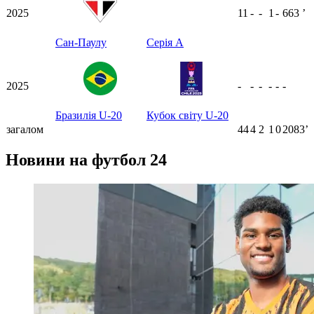
2025
11
-
-
1
-
663
ʼ
Сан-Паулу
Серія А
2025
-
-
-
-
-
-
Бразилія U-20
Кубок світу U-20
загалом
44
4
2
1
0
2083ʼ
Новини на футбол 24