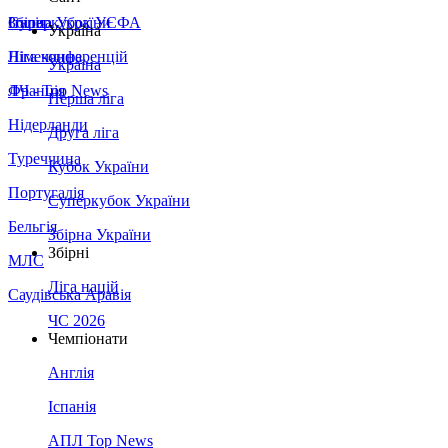
Збірна України
Італія
Суперкубок УЄФА
Україна
Німеччина
Ліга конференцій
Україна
Франція
ЛЧ - Top News
Перша ліга
Нідерланди
Друга ліга
Туреччина
Кубок України
Португалія
Суперкубок України
Бельгія
Збірна України
Збірні
МЛС
Ліга націй
Саудівська Аравія
ЧС 2026
Чемпіонати
Англія
Іспанія
АПЛ Top News