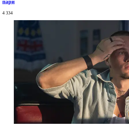
пари
4 334