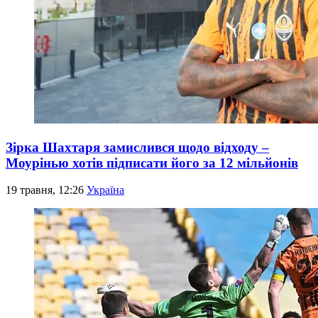
Зірка Шахтаря замислився щодо відходу –
Моурінью хотів підписати його за 12 мільйонів
19 травня, 12:26
Україна