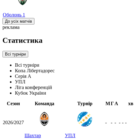
Оболонь
1
До усіх матчів
реклама
Статистика
Всі турніри
Всі турніри
Копа Лібертадорес
Серія А
УПЛ
Ліга конференцій
Кубок України
Сезон
Команда
Турнір
М
Г
А
хв
2026/2027
-
-
-
-
-
-
Шахтар
УПЛ