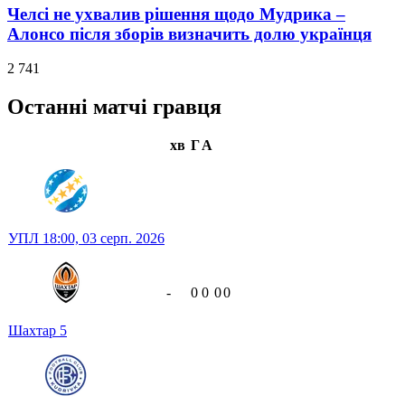
Челсі не ухвалив рішення щодо Мудрика –
Алонсо після зборів визначить долю українця
2 741
Останні матчі гравця
хв
Г
А
УПЛ
18:00,
03 серп. 2026
-
0
0
0
0
Шахтар
5