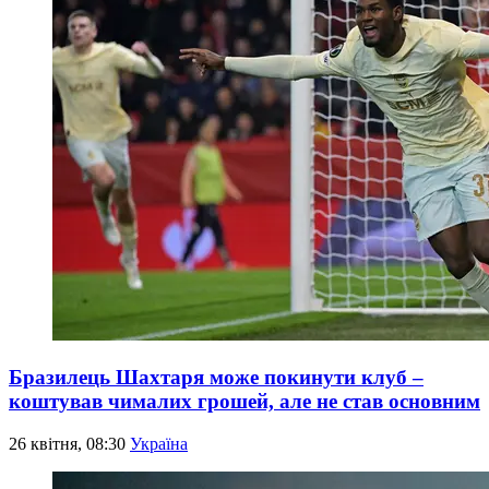
Бразилець Шахтаря може покинути клуб –
коштував чималих грошей, але не став основним
26 квітня, 08:30
Україна