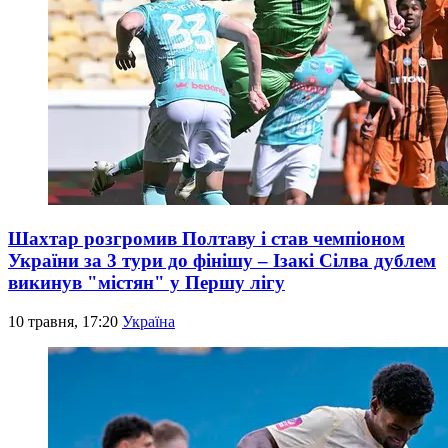
Шахтар розгромив Полтаву і став чемпіоном
України за 3 тури до фінішу – Ізакі Сілва дублем
викинув "містян" у Першу лігу
10 травня, 17:20
Україна