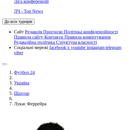
Ліга конференцій
ЛЧ - Top News
До всіх турнірів
Сайт
Редакція
Прогнози
Політика конфіденційності
Правила сайту
Контакти
Правила коментування
Редакційна політика
Структура власності
Соціальні мережі
facebook
x
youtube
instagram
telegram
viber
Футбол 24
Україна
Шахтар
Лукас Феррейра