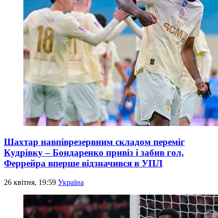
Шахтар навпіврезервним складом переміг
Кудрівку – Бондаренко привіз і забив гол,
Феррейра вперше відзначився в УПЛ
26 квітня, 19:59
Україна