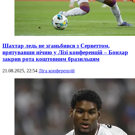
Шахтар ледь не зганьбився з Серветтом,
врятувавши нічию у Лізі конференцій – Бондар
закрив рота коштовним бразильцям
21.08.2025, 22:54
Ліга конференцій