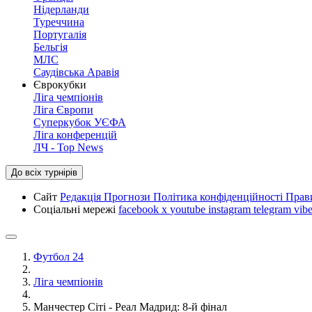
Нідерланди
Туреччина
Португалія
Бельгія
МЛС
Саудівська Аравія
Єврокубки
Ліга чемпіонів
Ліга Європи
Суперкубок УЄФА
Ліга конференцій
ЛЧ - Top News
До всіх турнірів
Сайт
Редакція
Прогнози
Політика конфіденційності
Прав
Соціальні мережі
facebook
x
youtube
instagram
telegram
vibe
Футбол 24
Ліга чемпіонів
Манчестер Сіті - Реал Мадрид: 8-й фінал