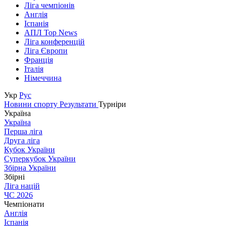
Ліга чемпіонів
Англія
Іспанія
АПЛ Top News
Ліга конференцій
Ліга Європи
Франція
Італія
Німеччина
Укр
Рус
Новини спорту
Результати
Турніри
Україна
Україна
Перша ліга
Друга ліга
Кубок України
Суперкубок України
Збірна України
Збірні
Ліга націй
ЧС 2026
Чемпіонати
Англія
Іспанія