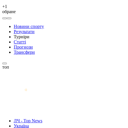
+
1
обране
Новини спорту
Результати
Турніри
Статті
Прогнози
Трансфери
топ
ЛЧ - Top News
Україна