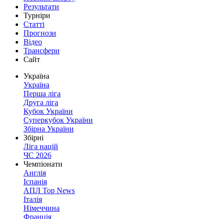
Результати
Турніри
Статті
Прогнози
Відео
Трансфери
Сайт
Україна
Україна
Перша ліга
Друга ліга
Кубок України
Суперкубок України
Збірна України
Збірні
Ліга націй
ЧС 2026
Чемпіонати
Англія
Іспанія
АПЛ Top News
Італія
Німеччина
Франція