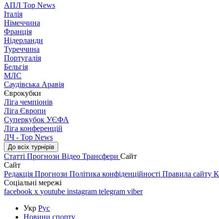
АПЛ Top News
Італія
Німеччина
Франція
Нідерланди
Туреччина
Португалія
Бельгія
МЛС
Саудівська Аравія
Єврокубки
Ліга чемпіонів
Ліга Європи
Суперкубок УЄФА
Ліга конференцій
ЛЧ - Top News
До всіх турнірів
Статті
Прогнози
Відео
Трансфери
Сайт
Сайт
Редакція
Прогнози
Політика конфіденційності
Правила сайту
К
Соціальні мережі
facebook
x
youtube
instagram
telegram
viber
Укр
Рус
Новини спорту