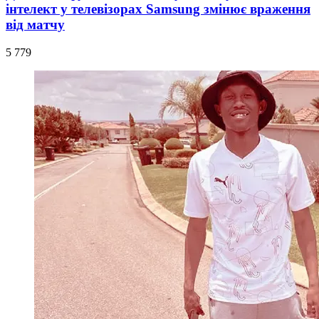
інтелект у телевізорах Samsung змінює враження
від матчу
5 779