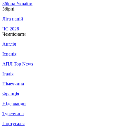
Збірна України
Збірні
Ліга націй
ЧС 2026
Чемпіонати
Англія
Іспанія
АПЛ Top News
Італія
Німеччина
Франція
Нідерланди
Туреччина
Португалія