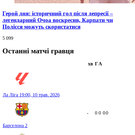
Герой дня: історичний гол після депресії –
легендарний Очоа воскресив, Карпати чи
Полісся можуть скористатися
5 099
Останні матчі гравця
хв
Г
А
Ла Ліга
19:00,
10 трав. 2026
-
0
0
0
0
Барселона
2