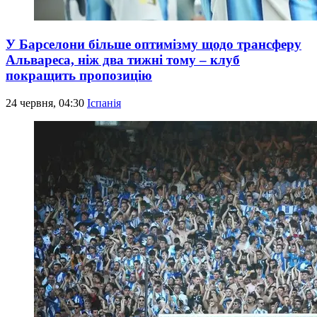
У Барселони більше оптимізму щодо трансферу
Альвареса, ніж два тижні тому – клуб
покращить пропозицію
24 червня, 04:30
Іспанія