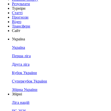
Результати
Турніри
Статті
Прогнози
Відео
Трансфери
Сайт
Україна
Україна
Перша ліга
Друга ліга
Кубок України
Суперкубок України
Збірна України
Збірні
Ліга націй
ЧС 2026