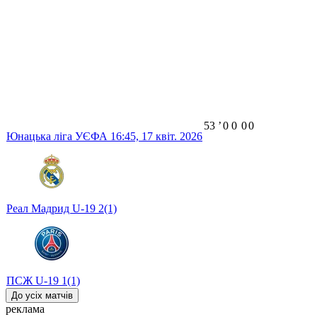
53
ʼ
0
0
0
0
Юнацька ліга УЄФА
16:45,
17 квіт. 2026
Реал Мадрид U-19
2
(1)
ПСЖ U-19
1
(1)
До усіх матчів
реклама