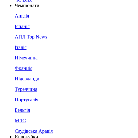
Чемпіонати
Англія
Іспанія
АПЛ Top News
Італія
Німеччина
Франція
Нідерланди
Туреччина
Португалія
Бельгія
МЛС
Саудівська Аравія
Єврокубки