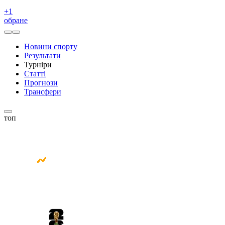
+
1
обране
Новини спорту
Результати
Турніри
Статті
Прогнози
Трансфери
топ