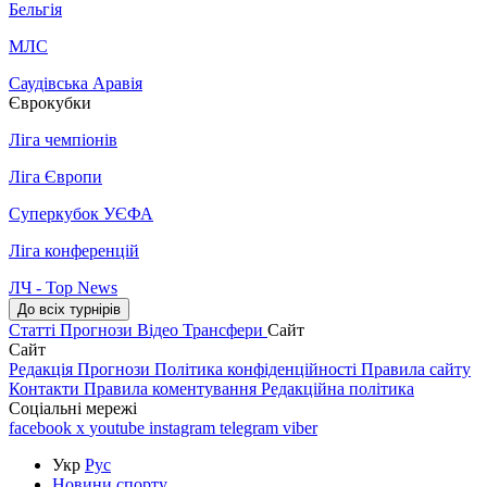
Бельгія
МЛС
Саудівська Аравія
Єврокубки
Ліга чемпіонів
Ліга Європи
Суперкубок УЄФА
Ліга конференцій
ЛЧ - Top News
До всіх турнірів
Статті
Прогнози
Відео
Трансфери
Сайт
Сайт
Редакція
Прогнози
Політика конфіденційності
Правила сайту
Контакти
Правила коментування
Редакційна політика
Соціальні мережі
facebook
x
youtube
instagram
telegram
viber
Укр
Рус
Новини спорту