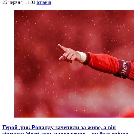
25 червня, 11:03
Іспанія
Герой дня: Роналду зачепили за живе, а він
зіпсував Мессі день народження – чи буде епічна