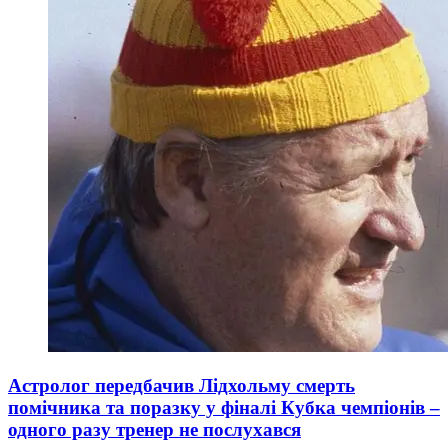
Астролог передбачив Лідхольму смерть
помічника та поразку у фіналі Кубка чемпіонів –
одного разу тренер не послухався