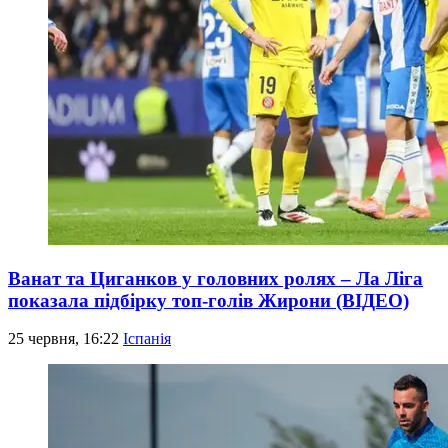
Ванат та Циганков у головних ролях – Ла Ліга
показала підбірку топ-голів Жирони (ВІДЕО)
25 червня, 16:22
Іспанія