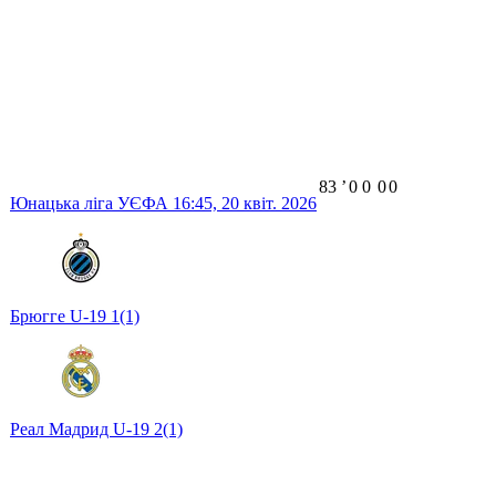
83
ʼ
0
0
0
0
Юнацька ліга УЄФА
16:45,
20 квіт. 2026
Брюгге U-19
1
(1)
Реал Мадрид U-19
2
(1)