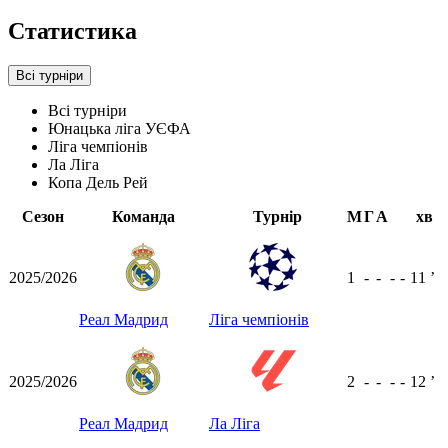
Статистика
Всі турніри
Всі турніри
Юнацька ліга УЄФА
Ліга чемпіонів
Ла Ліга
Копа Дель Рей
Сезон
Команда
Турнір
М
Г
А
хв
2025/2026
1
-
-
-
-
11
ʼ
Реал Мадрид
Ліга чемпіонів
2025/2026
2
-
-
-
-
12
ʼ
Реал Мадрид
Ла Ліга