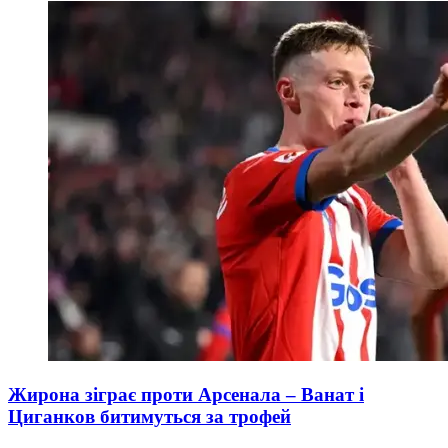
Жирона зіграє проти Арсенала – Ванат і
Циганков битимуться за трофей