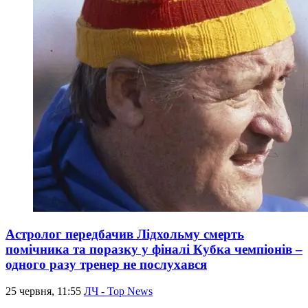
Астролог передбачив Лідхольму смерть
помічника та поразку у фіналі Кубка чемпіонів –
одного разу тренер не послухався
25 червня, 11:55
ЛЧ - Top News