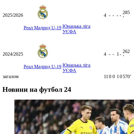
285
2025/2026
4
-
-
-
-
ʼ
Юнацька ліга
Реал Мадрид U-19
УЄФА
262
2024/2025
4
-
-
1
-
ʼ
Юнацька ліга
Реал Мадрид U-19
УЄФА
загалом
11
0
0
1
0
570ʼ
Новини на футбол 24