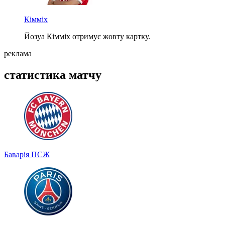
Кімміх
Йозуа Кімміх отримує жовту картку.
реклама
статистика матчу
Баварія
ПСЖ