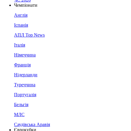
Чемпіонати
Англія
Іспанія
АПЛ Top News
Італія
Німеччина
Франція
Нідерланди
Туреччина
Португалія
Бельгія
МЛС
Саудівська Аравія
Єврокубки