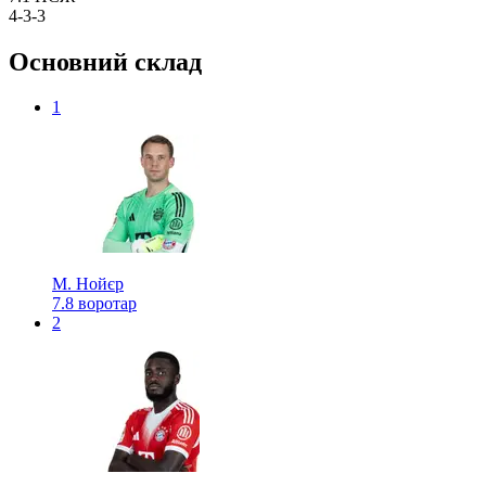
4-3-3
Основний склад
1
М. Нойєр
7.8
воротар
2