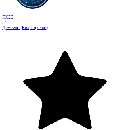
ПСЖ
3’
Дембеле
(Кварацхелія)