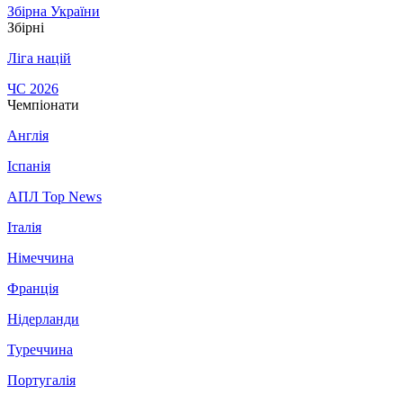
Збірна України
Збірні
Ліга націй
ЧС 2026
Чемпіонати
Англія
Іспанія
АПЛ Top News
Італія
Німеччина
Франція
Нідерланди
Туреччина
Португалія