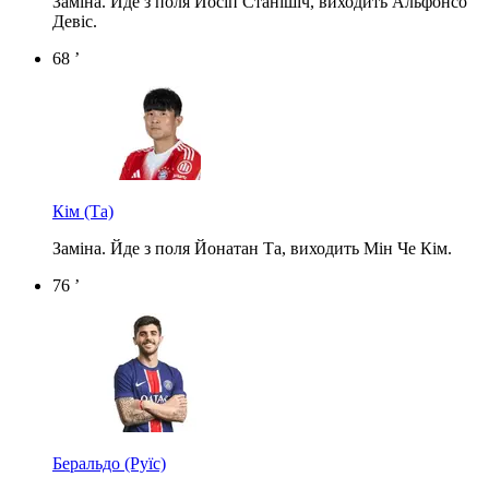
Заміна. Йде з поля Йосіп Станішіч, виходить Альфонсо
Девіс.
68 ’
Кім
(Та)
Заміна. Йде з поля Йонатан Та, виходить Мін Че Кім.
76 ’
Беральдо
(Руїс)