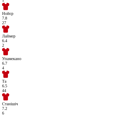
1
Нойєр
7.8
27
Лаймер
6.4
2
Упамекано
6.7
4
Та
6.5
44
Станішіч
7.2
6