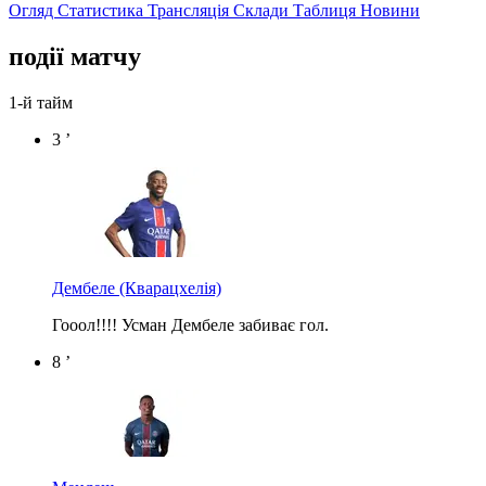
Огляд
Статистика
Трансляція
Склади
Таблиця
Новини
події матчу
1-й тайм
3 ’
Дембеле
(Кварацхелія)
Гооол!!!! Усман Дембеле забиває гол.
8 ’