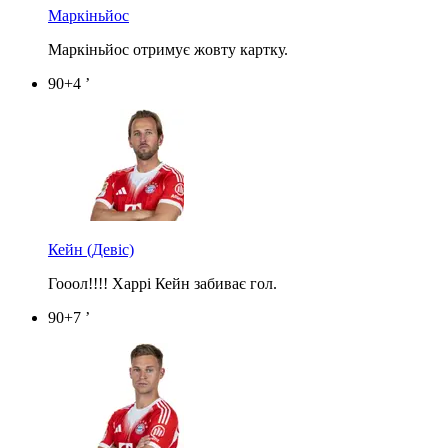
Маркіньйос
Маркіньйос отримує жовту картку.
90+4 ’
Кейн
(Девіс)
Гооол!!!! Харрі Кейн забиває гол.
90+7 ’