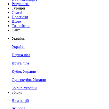
Результати
Турніри
Статті
Прогнози
Відео
Трансфери
Сайт
Україна
Україна
Перша ліга
Друга ліга
Кубок України
Суперкубок України
Збірна України
Збірні
Ліга націй
ЧС 2026