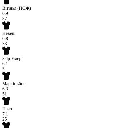
Вітінья (ПСЖ)
6.9
87
Невеш
6.8
33
Заїр-Емері
6.1
5
Маркіньйос
6.3
51
Пачо
7.1
25