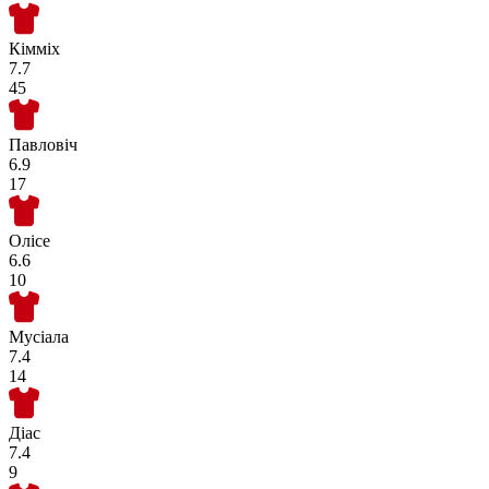
Кімміх
7.7
45
Павловіч
6.9
17
Олісе
6.6
10
Мусіала
7.4
14
Діас
7.4
9