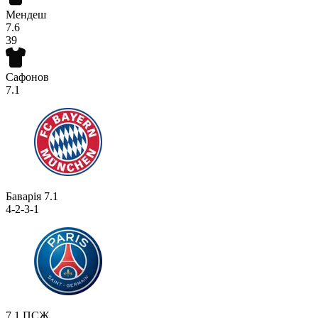
Мендеш
7.6
39
Сафонов
7.1
Баварія
7.1
4-2-3-1
7.1
ПСЖ