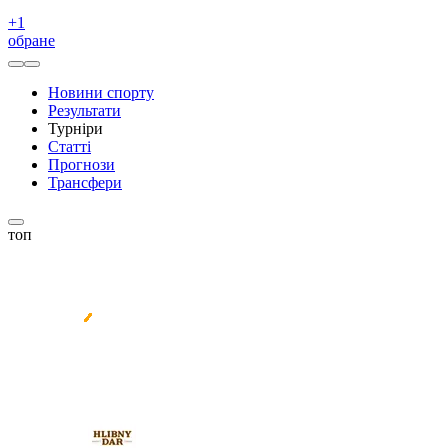
+
1
обране
Новини спорту
Результати
Турніри
Статті
Прогнози
Трансфери
топ