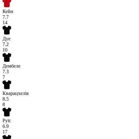
Кейн
7.7
14
Дуе
7.2
10
Дембеле
7.3
7
Кварацхелія
8.5
8
Руїс
6.9
17