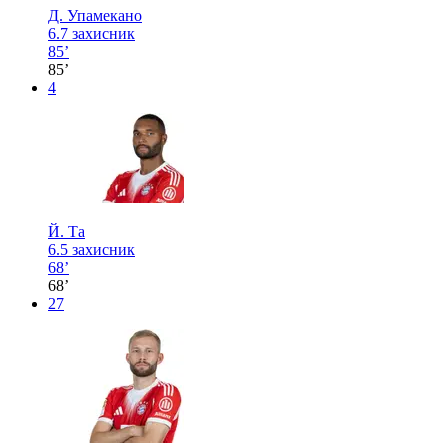
Д. Упамекано
6.7
захисник
85’
85’
4
Й. Та
6.5
захисник
68’
68’
27