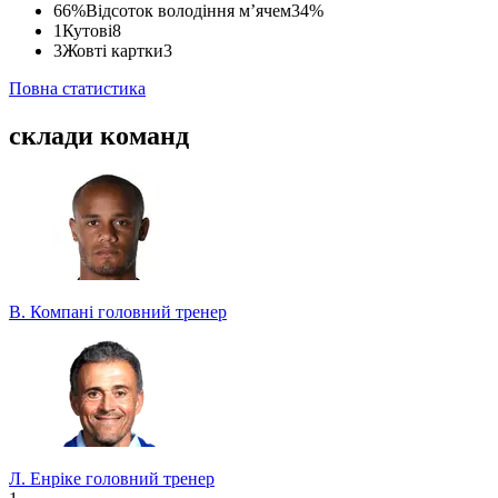
66%
Відсоток володіння м’ячем
34%
1
Кутові
8
3
Жовті картки
3
Повна статистика
склади команд
В. Компані
головний тренер
Л. Енріке
головний тренер