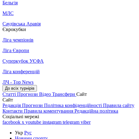
Бельгія
МЛС
Саудівська Аравія
Єврокубки
Ліга чемпіонів
Ліга Європи
Суперкубок УЄФА
Ліга конференцій
ЛЧ - Top News
До всіх турнірів
Статті
Прогнози
Відео
Трансфери
Сайт
Сайт
Редакція
Прогнози
Політика конфіденційності
Правила сайту
Контакти
Правила коментування
Редакційна політика
Соціальні мережі
facebook
x
youtube
instagram
telegram
viber
Укр
Рус
Новини спорту