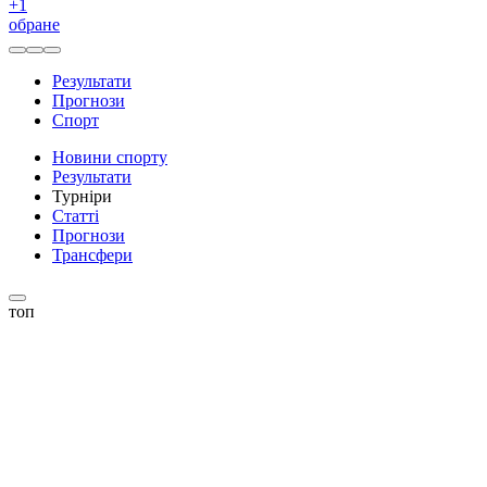
+
1
обране
Результати
Прогнози
Спорт
Новини спорту
Результати
Турніри
Статті
Прогнози
Трансфери
топ