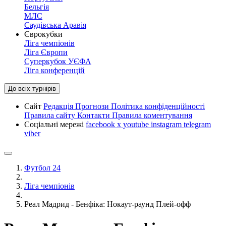
Бельгія
МЛС
Саудівська Аравія
Єврокубки
Ліга чемпіонів
Ліга Європи
Суперкубок УЄФА
Ліга конференцій
До всіх турнірів
Сайт
Редакція
Прогнози
Політика конфіденційності
Правила сайту
Контакти
Правила коментування
Соціальні мережі
facebook
x
youtube
instagram
telegram
viber
Футбол 24
Ліга чемпіонів
Реал Мадрид - Бенфіка: Нокаут-раунд Плей-офф