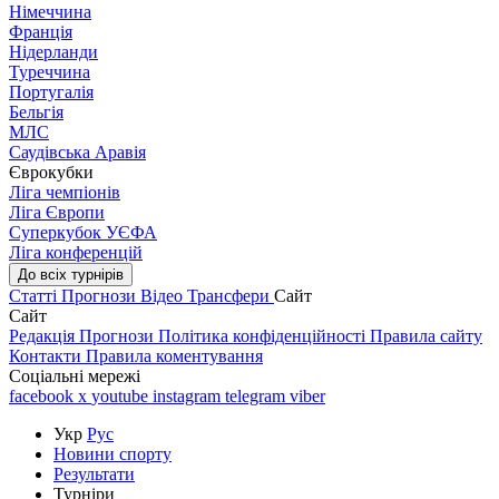
Німеччина
Франція
Нідерланди
Туреччина
Португалія
Бельгія
МЛС
Саудівська Аравія
Єврокубки
Ліга чемпіонів
Ліга Європи
Суперкубок УЄФА
Ліга конференцій
До всіх турнірів
Статті
Прогнози
Відео
Трансфери
Сайт
Сайт
Редакція
Прогнози
Політика конфіденційності
Правила сайту
Контакти
Правила коментування
Соціальні мережі
facebook
x
youtube
instagram
telegram
viber
Укр
Рус
Новини спорту
Результати
Турніри