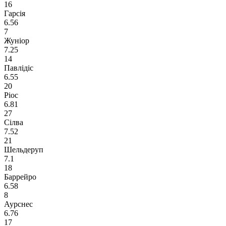
16
Гарсія
6.56
7
Жуніор
7.25
14
Павлідіс
6.55
20
Ріос
6.81
27
Сілва
7.52
21
Шельдеруп
7.1
18
Баррейро
6.58
8
Аурснес
6.76
17