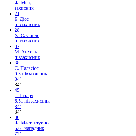
Ф. Менді
захисник
21
Б. Діас
півзахисник
28
Х. С. Санчо
півзахисник
37
М. Анхель
півзахисник
38
С. Паласіос
6.3
півзахисник
84’
84’
45
Т. Пітарч
6.51
півзахисник
84’
84’
30
Ф. Мастантуоно
6.61
нападник
77’