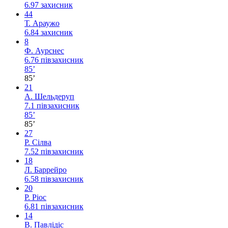
6.97
захисник
44
Т. Араужо
6.84
захисник
8
Ф. Аурснес
6.76
півзахисник
85’
85’
21
А. Шельдеруп
7.1
півзахисник
85’
85’
27
Р. Сілва
7.52
півзахисник
18
Л. Баррейро
6.58
півзахисник
20
Р. Ріос
6.81
півзахисник
14
В. Павлідіс