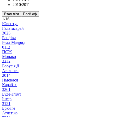
2010/2011
Етап ліги
Плей-оф
1/16
Ювентус
Галатасарай
3
0
2
5
Бенфіка
Реал Мадрид
0
1
1
2
ПСЖ
Монако
2
2
3
2
Борусія Д
Аталанта
2
0
1
4
Ньюкасл
Карабах
3
2
6
1
Буде-Глімт
Інтер
3
1
2
1
Брюгге
Атлетіко