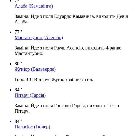
77 ’
Алаба
(Камавінга)
Заміна. Йде з поля Едуардо Камавінга, виходить Девід
Алаба.
77 ’
Мастантуоно
(Асенсіо)
Заміна. Йде з поля Рауль Асенсіо, виходить Франко
Мастантуоно.
80 ’
Жуніор
(Вальверде)
Гооол!!!! Вінісіус Жуніор забиває гол.
84 ’
Пітарч
(Гарсія)
Заміна. Йде з поля Гонсало Гарсія, виходить Тьяго
Пітарч.
84 ’
Паласіос
(Гюлер)