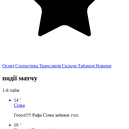
Огляд
Статистика
Трансляція
Склади
Таблиця
Новини
події матчу
1-й тайм
14 ’
Сілва
Гооол!!!! Рафа Сілва забиває гол.
16 ’