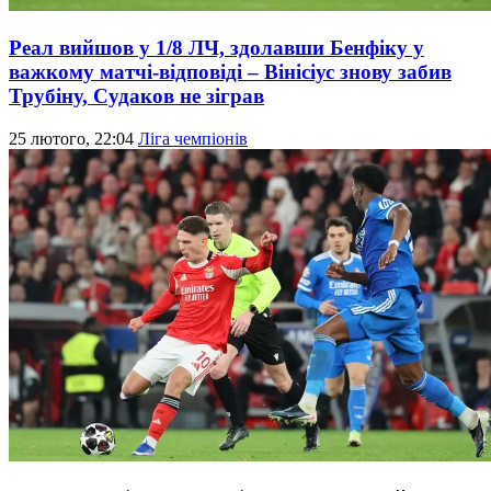
Реал вийшов у 1/8 ЛЧ, здолавши Бенфіку у
важкому матчі-відповіді – Вінісіус знову забив
Трубіну, Судаков не зіграв
25 лютого, 22:04
Ліга чемпіонів