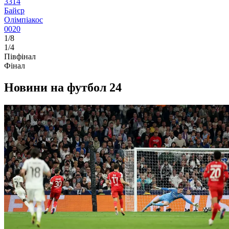
3
3
1
4
Байєр
Олімпіакос
0
0
2
0
1/8
1/4
Півфінал
Фінал
Новини на футбол 24