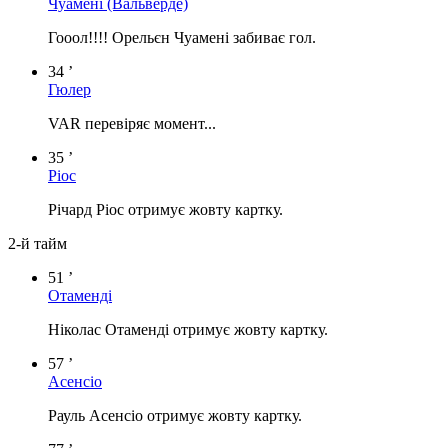
Чуамені
(Вальверде)
Гооол!!!! Орельєн Чуамені забиває гол.
34 ’
Гюлер
VAR перевіряє момент...
35 ’
Ріос
Річард Ріос отримує жовту картку.
2-й тайм
51 ’
Отаменді
Ніколас Отаменді отримує жовту картку.
57 ’
Асенсіо
Рауль Асенсіо отримує жовту картку.