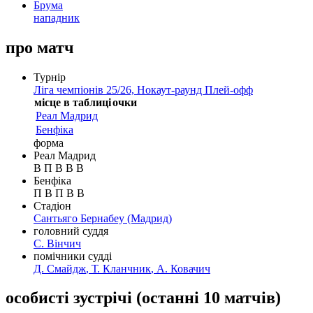
Брума
нападник
про матч
Турнір
Ліга чемпіонів 25/26, Нокаут-раунд Плей-офф
місце в таблиці
очки
Реал Мадрид
Бенфіка
форма
Реал Мадрид
В
П
В
В
В
Бенфіка
П
В
П
В
В
Стадіон
Сантьяго Бернабеу
(Мадрид)
головний суддя
С. Вінчич
помічники судді
Д. Смайдж
,
Т. Кланчник
,
А. Ковачич
особисті зустрічі
(
останні 10 матчів
)