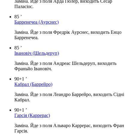
Заміна. Йде з поля Арда Гюлер, виходить Сесар
Паласіос.
85 ’
Барренечеа
(Аурснес)
Заміна. Йде з поля Фредрік Аурснес, виходить Енцо
Барренечеа.
85 ’
Івановіч
(Шельдеруп)
Заміна. Йде з поля Андреас Шельдеруп, виходить
Франьйо Івановіч.
90+1 ’
Кабрал
(Баррейро)
Заміна. Йде з поля Леандро Баррейро, виходить Сідні
Кабрал.
90+1 ’
Гарсія
(Каррерас)
Заміна. Йде з поля Альваро Каррерас, виходить Фран
Гарсія.