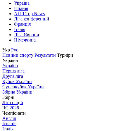
Україна
Іспанія
АПЛ Top News
Ліга конференцій
Франція
Італія
Ліга Європи
Німеччина
Укр
Рус
Новини спорту
Результати
Турніри
Україна
Україна
Перша ліга
Друга ліга
Кубок України
Суперкубок України
Збірна України
Збірні
Ліга націй
ЧС 2026
Чемпіонати
Англія
Іспанія
Італія