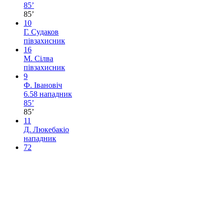
85’
85’
10
Г. Судаков
півзахисник
16
М. Сілва
півзахисник
9
Ф. Івановіч
6.58
нападник
85’
85’
11
Д. Люкебакіо
нападник
72