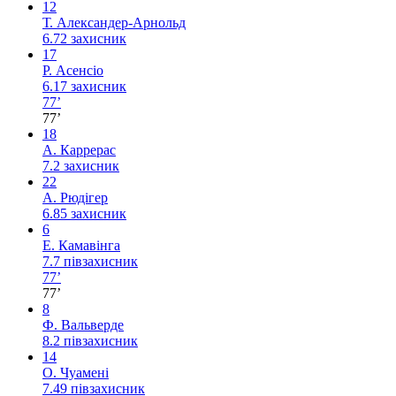
12
Т. Александер-Арнольд
6.72
захисник
17
Р. Асенсіо
6.17
захисник
77’
77’
18
А. Каррерас
7.2
захисник
22
А. Рюдігер
6.85
захисник
6
Е. Камавінга
7.7
півзахисник
77’
77’
8
Ф. Вальверде
8.2
півзахисник
14
О. Чуамені
7.49
півзахисник