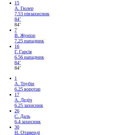
15
А. Гюлер
7.53
півзахисник
84’
84’
7
В. Жуніор
7.25
нападник
16
Г. Гарсія
6.56
нападник
84’
84’
1
А. Трубін
6.25
воротар
17
А. Дедіч
6.25
захисник
26
С. Даль
6.4
захисник
30
Н. Отаменді