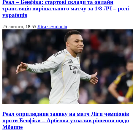
Реал – Бенфіка: стартові склади та онлайн
трансляція вирішального матчу за 1/8 ЛЧ – ролі
українців
25 лютого, 18:55
Ліга чемпіонів
Реал оприлюднив заявку на матч Ліги чемпіонів
проти Бенфіки – Арбелоа ухвалив рішення щодо
Мбаппе