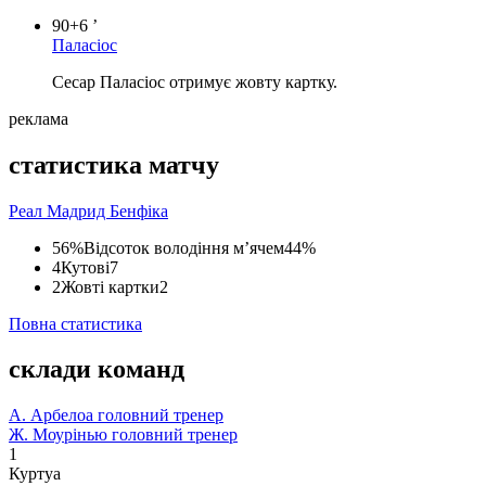
90+6 ’
Паласіос
Сесар Паласіос отримує жовту картку.
реклама
статистика матчу
Реал Мадрид
Бенфіка
56%
Відсоток володіння м’ячем
44%
4
Кутові
7
2
Жовті картки
2
Повна статистика
склади команд
А. Арбелоа
головний тренер
Ж. Моурінью
головний тренер
1
Куртуа