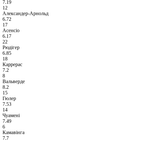
7.19
12
Александер-Арнольд
6.72
17
Асенсіо
6.17
22
Рюдігер
6.85
18
Каррерас
7.2
8
Вальверде
8.2
15
Гюлер
7.53
14
Чуамені
7.49
6
Камавінга
7.7