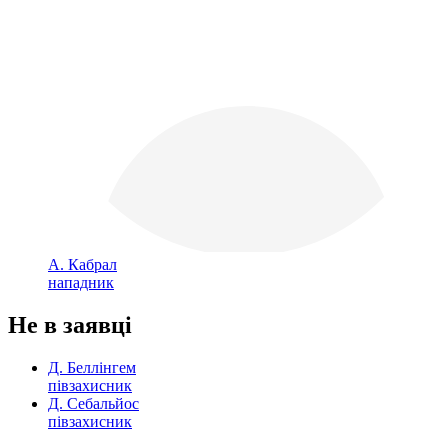
А. Кабрал
нападник
Не в заявці
Д. Беллінгем
півзахисник
Д. Себальйос
півзахисник