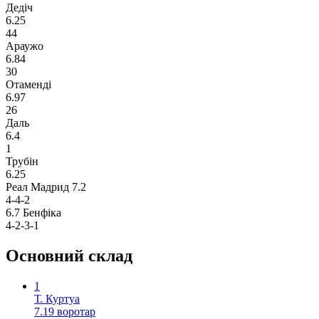
Дедіч
6.25
44
Араужо
6.84
30
Отаменді
6.97
26
Даль
6.4
1
Трубін
6.25
Реал Мадрид
7.2
4-4-2
6.7
Бенфіка
4-2-3-1
Основний склад
1
Т. Куртуа
7.19
воротар