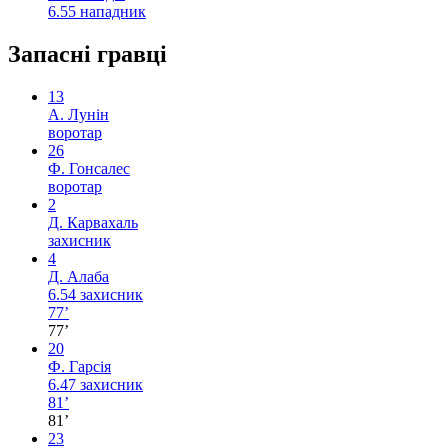
6.55
нападник
Запасні гравці
13
А. Лунін
воротар
26
Ф. Гонсалес
воротар
2
Д. Карвахаль
захисник
4
Д. Алаба
6.54
захисник
77’
77’
20
Ф. Гарсія
6.47
захисник
81’
81’
23