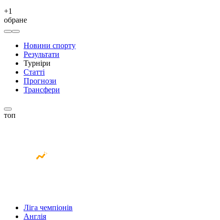
+
1
обране
Новини спорту
Результати
Турніри
Статті
Прогнози
Трансфери
топ
Ліга чемпіонів
Англія