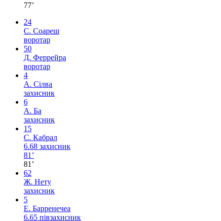
77’
24
С. Соареш
воротар
50
Д. Феррейра
воротар
4
А. Сілва
захисник
6
А. Ба
захисник
15
С. Кабрал
6.68
захисник
81’
81’
62
Ж. Нету
захисник
5
Е. Барренечеа
6.65
півзахисник