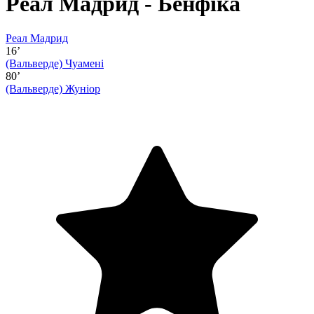
Реал Мадрид - Бенфіка
Реал Мадрид
16’
(Вальверде)
Чуамені
80’
(Вальверде)
Жуніор