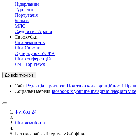
Нідерланди
Туреччина
Португалія
Бельгія
МЛС
Саудівська Аравія
Єврокубки
Ліга чемпіонів
Ліга Європи
Суперкубок УЄФА
Ліга конференцій
ЛЧ - Top News
До всіх турнірів
Сайт
Редакція
Прогнози
Політика конфіденційності
Прав
Соціальні мережі
facebook
x
youtube
instagram
telegram
vibe
Футбол 24
Ліга чемпіонів
Галатасарай - Ліверпуль: 8-й фінал