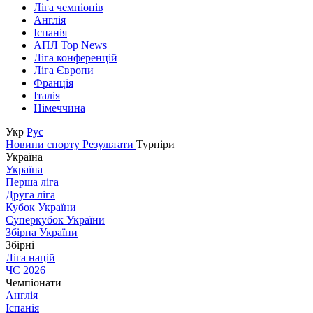
Ліга чемпіонів
Англія
Іспанія
АПЛ Top News
Ліга конференцій
Ліга Європи
Франція
Італія
Німеччина
Укр
Рус
Новини спорту
Результати
Турніри
Україна
Україна
Перша ліга
Друга ліга
Кубок України
Суперкубок України
Збірна України
Збірні
Ліга націй
ЧС 2026
Чемпіонати
Англія
Іспанія