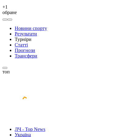
+
1
обране
Новини спорту
Результати
Турніри
Статті
Прогнози
Трансфери
топ
ЛЧ - Top News
Україна