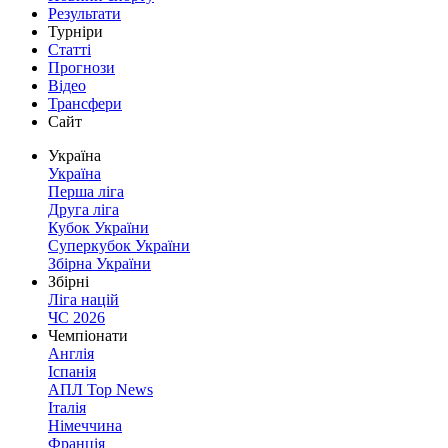
Результати
Турніри
Статті
Прогнози
Відео
Трансфери
Сайт
Україна
Україна
Перша ліга
Друга ліга
Кубок України
Суперкубок України
Збірна України
Збірні
Ліга націй
ЧС 2026
Чемпіонати
Англія
Іспанія
АПЛ Top News
Італія
Німеччина
Франція