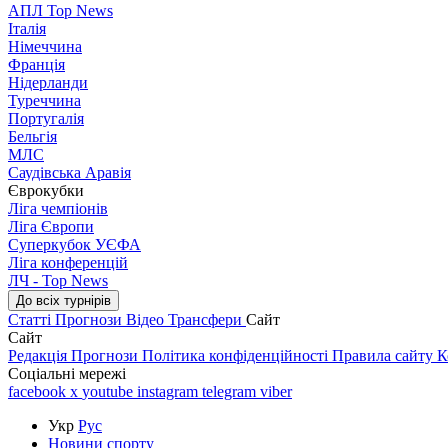
АПЛ Top News
Італія
Німеччина
Франція
Нідерланди
Туреччина
Португалія
Бельгія
МЛС
Саудівська Аравія
Єврокубки
Ліга чемпіонів
Ліга Європи
Суперкубок УЄФА
Ліга конференцій
ЛЧ - Top News
До всіх турнірів
Статті
Прогнози
Відео
Трансфери
Сайт
Сайт
Редакція
Прогнози
Політика конфіденційності
Правила сайту
К
Соціальні мережі
facebook
x
youtube
instagram
telegram
viber
Укр
Рус
Новини спорту