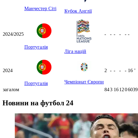
Манчестер Сіті
Кубок Англії
2024/2025
-
-
-
-
-
-
Португалія
Ліга націй
2024
2
-
-
-
-
16
ʼ
Чемпіонат Європи
Португалія
загалом
84
3
16
12
0
6039
Новини на футбол 24