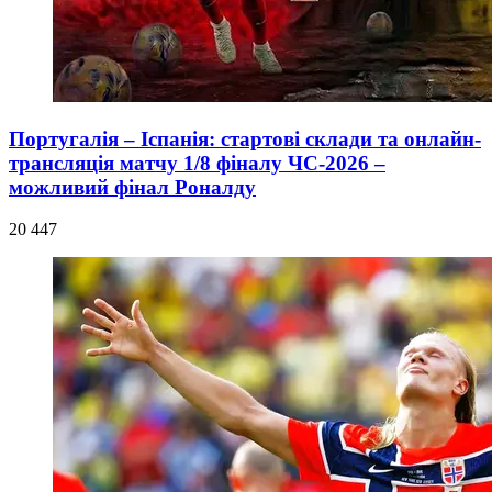
Португалія – Іспанія: стартові склади та онлайн-
трансляція матчу 1/8 фіналу ЧС-2026 –
можливий фінал Роналду
20 447