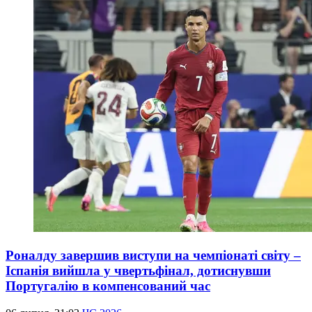
Роналду завершив виступи на чемпіонаті світу –
Іспанія вийшла у чвертьфінал, дотиснувши
Португалію в компенсований час