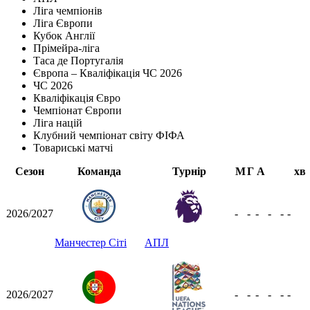
Ліга чемпіонів
Ліга Європи
Кубок Англії
Прімейра-ліга
Таса де Португалія
Європа – Кваліфікація ЧС 2026
ЧС 2026
Кваліфікація Євро
Чемпіонат Європи
Ліга націй
Клубний чемпіонат світу ФІФА
Товариські матчі
Сезон
Команда
Турнір
М
Г
А
хв
2026/2027
-
-
-
-
-
-
Манчестер Сіті
АПЛ
2026/2027
-
-
-
-
-
-