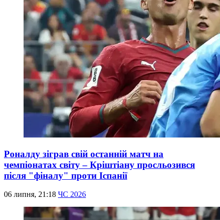
Роналду зіграв свій останній матч на
чемпіонатах світу – Кріштіану просльозився
після "фіналу" проти Іспанії
06 липня, 21:18
ЧС 2026