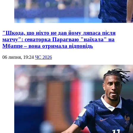
"Шкода, що ніхто не дав йому ляпаса після
матчу": сенаторка Парагваю "наїхала" на
Мбаппе – вона отримала відповідь
06 липня, 19:24
ЧС 2026