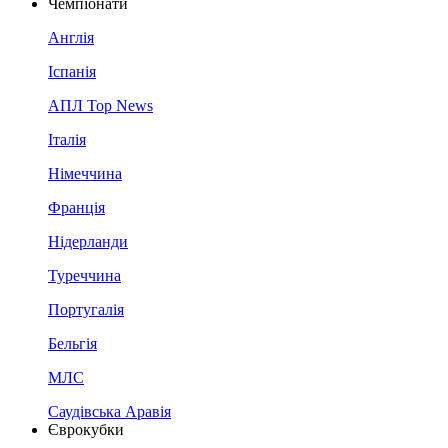
Чемпіонати
Англія
Іспанія
АПЛ Top News
Італія
Німеччина
Франція
Нідерланди
Туреччина
Португалія
Бельгія
МЛС
Саудівська Аравія
Єврокубки