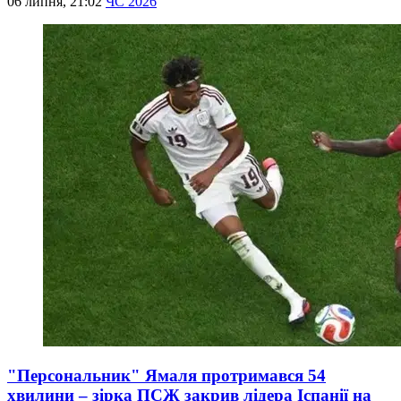
06 липня, 21:02
ЧС 2026
"Персональник" Ямаля протримався 54
хвилини – зірка ПСЖ закрив лідера Іспанії на