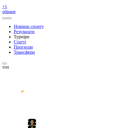
+
1
обране
Новини спорту
Результати
Турніри
Статті
Прогнози
Трансфери
топ