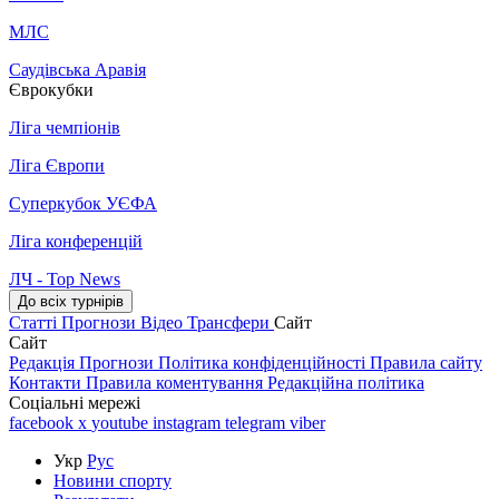
МЛС
Саудівська Аравія
Єврокубки
Ліга чемпіонів
Ліга Європи
Суперкубок УЄФА
Ліга конференцій
ЛЧ - Top News
До всіх турнірів
Статті
Прогнози
Відео
Трансфери
Сайт
Сайт
Редакція
Прогнози
Політика конфіденційності
Правила сайту
Контакти
Правила коментування
Редакційна політика
Соціальні мережі
facebook
x
youtube
instagram
telegram
viber
Укр
Рус
Новини спорту