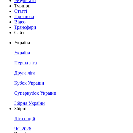
Результати
Турніри
Статті
Прогнози
Відео
Трансфери
Сайт
Україна
Україна
Перша ліга
Друга ліга
Кубок України
Суперкубок України
Збірна України
Збірні
Ліга націй
ЧС 2026