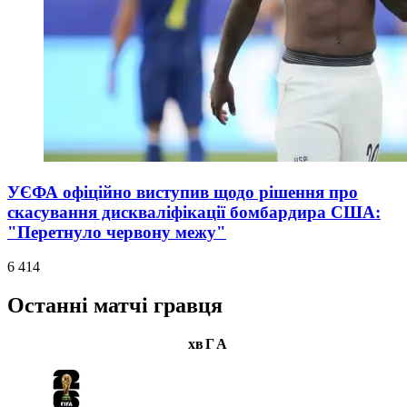
УЄФА офіційно виступив щодо рішення про
скасування дискваліфікації бомбардира США:
"Перетнуло червону межу"
6 414
Останні матчі гравця
хв
Г
А