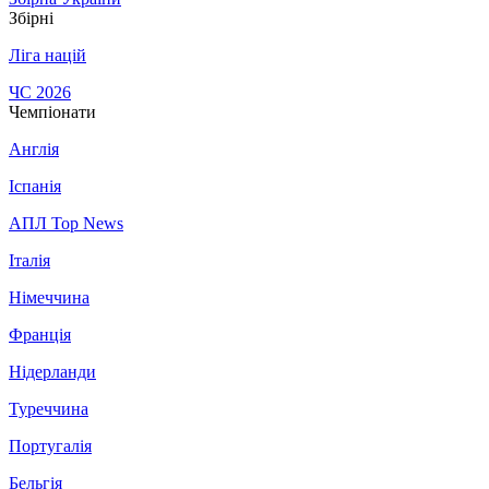
Збірні
Ліга націй
ЧС 2026
Чемпіонати
Англія
Іспанія
АПЛ Top News
Італія
Німеччина
Франція
Нідерланди
Туреччина
Португалія
Бельгія