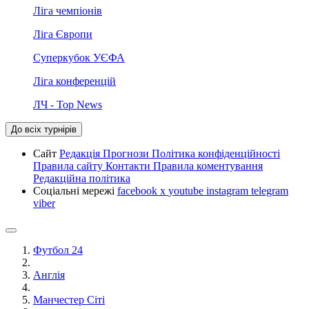
Ліга чемпіонів
Ліга Європи
Суперкубок УЄФА
Ліга конференцій
ЛЧ - Top News
До всіх турнірів
Сайт
Редакція
Прогнози
Політика конфіденційності
Правила сайту
Контакти
Правила коментування
Редакційна політика
Соціальні мережі
facebook
x
youtube
instagram
telegram
viber
Футбол 24
Англія
Манчестер Сіті