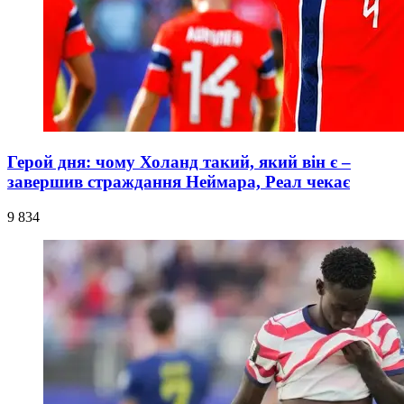
Герой дня: чому Холанд такий, який він є –
завершив страждання Неймара, Реал чекає
9 834