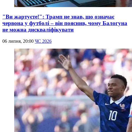
"Ви жартуєте!": Трамп не знав, що означає
червона у футболі – він пояснив, чому Балогуна
не можна дискваліфікувати
06 липня, 20:00
ЧС 2026