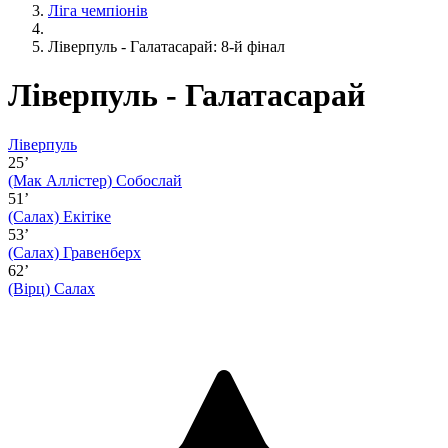
Ліга чемпіонів
Ліверпуль - Галатасарай: 8-й фінал
Ліверпуль - Галатасарай
Ліверпуль
25’
(Мак Аллістер)
Собослай
51’
(Салах)
Екітіке
53’
(Салах)
Гравенберх
62’
(Вірц)
Салах