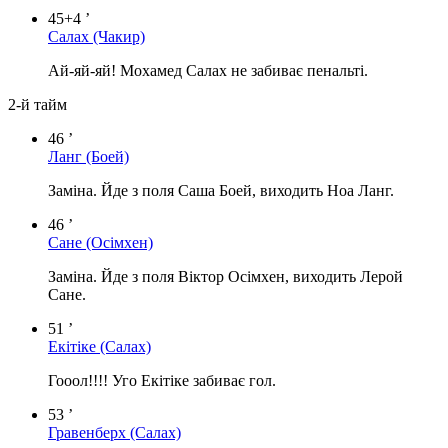
45+4 ’
Салах
(Чакир)
Ай-яй-яй! Мохамед Салах не забиває пенальті.
2-й тайм
46 ’
Ланг
(Боей)
Заміна. Йде з поля Саша Боей, виходить Ноа Ланг.
46 ’
Сане
(Осімхен)
Заміна. Йде з поля Віктор Осімхен, виходить Лерой
Сане.
51 ’
Екітіке
(Салах)
Гооол!!!! Уго Екітіке забиває гол.
53 ’
Гравенберх
(Салах)