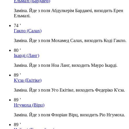
Ельмалі
(Бардакчі)
Заміна. Йде з поля Абдулкерім Бардакчі, виходить Ерен
Ельмалі.
74 ’
Гакпо
(Салах)
Заміна. Йде з поля Мохамед Салах, виходить Коді Гакпо.
80 ’
Ікарді
(Ланг)
Заміна. Йде з поля Ноа Ланг, виходить Мауро Ікарді.
89 ’
К'єза
(Екітіке)
Заміна. Йде з поля Уго Екітіке, виходить Федеріко К'єза.
89 ’
Нгумоха
(Вірц)
Заміна. Йде з поля Флоріан Вірц, виходить Ріо Нгумоха.
89 ’