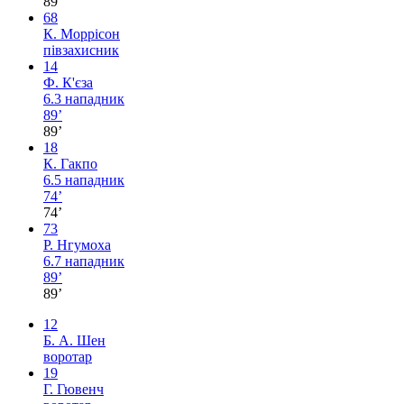
89’
68
К. Моррісон
півзахисник
14
Ф. К'єза
6.3
нападник
89’
89’
18
К. Гакпо
6.5
нападник
74’
74’
73
Р. Нгумоха
6.7
нападник
89’
89’
12
Б. А. Шен
воротар
19
Г. Гювенч