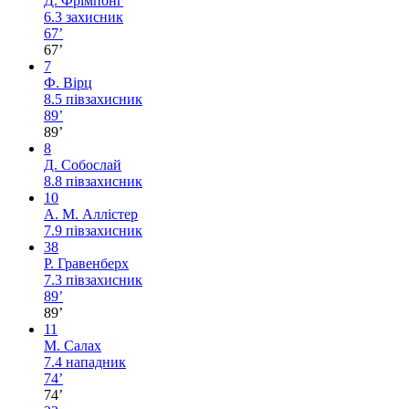
Д. Фрімпонг
6.3
захисник
67’
67’
7
Ф. Вірц
8.5
півзахисник
89’
89’
8
Д. Собослай
8.8
півзахисник
10
А. М. Аллістер
7.9
півзахисник
38
Р. Гравенберх
7.3
півзахисник
89’
89’
11
М. Салах
7.4
нападник
74’
74’