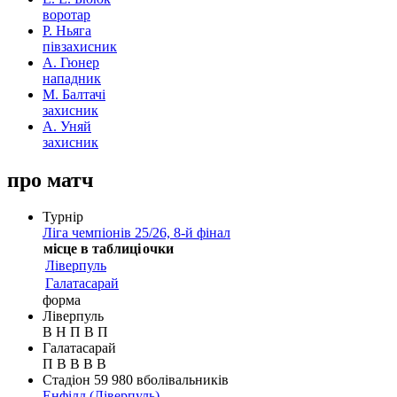
воротар
Р. Ньяга
півзахисник
А. Гюнер
нападник
М. Балтачі
захисник
А. Уняй
захисник
про матч
Турнір
Ліга чемпіонів 25/26, 8-й фінал
місце в таблиці
очки
Ліверпуль
Галатасарай
форма
Ліверпуль
В
Н
П
В
П
Галатасарай
П
В
В
В
В
Стадіон
59 980
вболівальників
Енфілд
(Ліверпуль)