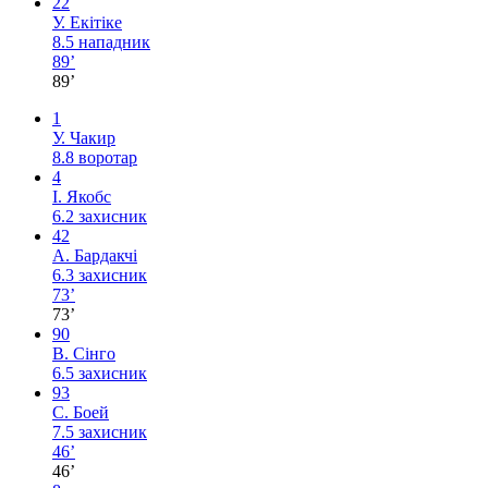
22
У. Екітіке
8.5
нападник
89’
89’
1
У. Чакир
8.8
воротар
4
І. Якобс
6.2
захисник
42
А. Бардакчі
6.3
захисник
73’
73’
90
В. Сінго
6.5
захисник
93
С. Боей
7.5
захисник
46’
46’