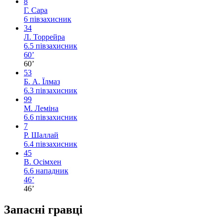
8
Г. Сара
6
півзахисник
34
Л. Торрейра
6.5
півзахисник
60’
60’
53
Б. А. Їлмаз
6.3
півзахисник
99
М. Леміна
6.6
півзахисник
7
Р. Шаллай
6.4
півзахисник
45
В. Осімхен
6.6
нападник
46’
46’
Запасні гравці