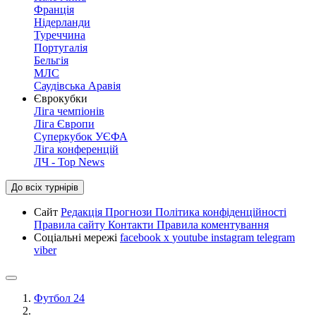
Франція
Нідерланди
Туреччина
Португалія
Бельгія
МЛС
Саудівська Аравія
Єврокубки
Ліга чемпіонів
Ліга Європи
Суперкубок УЄФА
Ліга конференцій
ЛЧ - Top News
До всіх турнірів
Сайт
Редакція
Прогнози
Політика конфіденційності
Правила сайту
Контакти
Правила коментування
Соціальні мережі
facebook
x
youtube
instagram
telegram
viber
Футбол 24