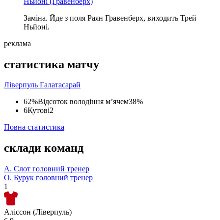
Ньйоні
(Гравенберх)
Заміна. Йде з поля Раян Гравенберх, виходить Трей
Ньйоні.
реклама
статистика матчу
Ліверпуль
Галатасарай
62%
Відсоток володіння м’ячем
38%
6
Кутові
2
Повна статистика
склади команд
А. Слот
головний тренер
О. Бурук
головний тренер
1
Аліссон (Ліверпуль)