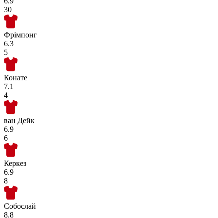
6.9
30
Фрімпонг
6.3
5
Конате
7.1
4
ван Дейк
6.9
6
Керкез
6.9
8
Собослай
8.8