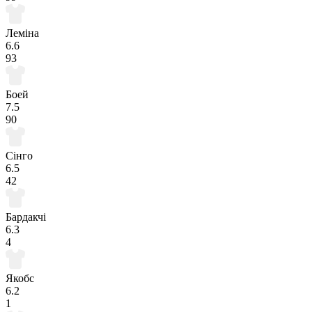
Леміна
6.6
93
Боей
7.5
90
Сінго
6.5
42
Бардакчі
6.3
4
Якобс
6.2
1