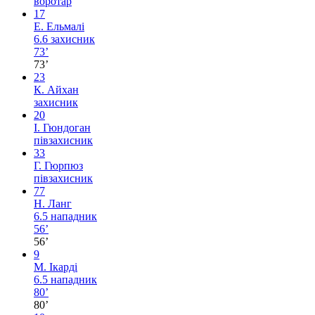
воротар
17
Е. Ельмалі
6.6
захисник
73’
73’
23
К. Айхан
захисник
20
І. Гюндоган
півзахисник
33
Г. Гюрпюз
півзахисник
77
Н. Ланг
6.5
нападник
56’
56’
9
М. Ікарді
6.5
нападник
80’
80’