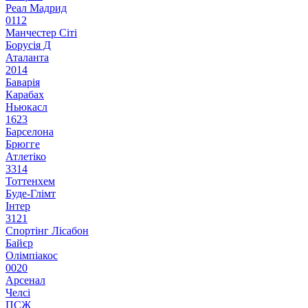
Реал Мадрид
0
1
1
2
Манчестер Сіті
Борусія Д
Аталанта
2
0
1
4
Баварія
Карабах
Ньюкасл
1
6
2
3
Барселона
Брюгге
Атлетіко
3
3
1
4
Тоттенхем
Буде-Глімт
Інтер
3
1
2
1
Спортінг Лісабон
Байєр
Олімпіакос
0
0
2
0
Арсенал
Челсі
ПСЖ