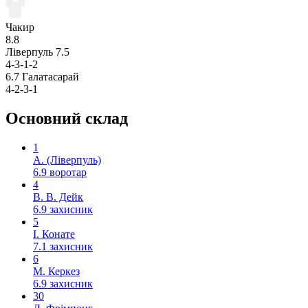
Чакир
8.8
Ліверпуль
7.5
4-3-1-2
6.7
Галатасарай
4-2-3-1
Основний склад
1
А. (Ліверпуль)
6.9
воротар
4
В. В. Дейк
6.9
захисник
5
І. Конате
7.1
захисник
6
М. Керкез
6.9
захисник
30