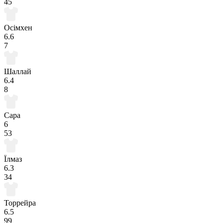
45
Осімхен
6.6
7
Шаллай
6.4
8
Сара
6
53
Їлмаз
6.3
34
Торрейра
6.5
99