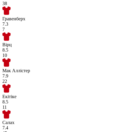
38
Гравенберх
7.3
7
Вірц
8.5
10
Мак Аллістер
7.9
22
Екітіке
8.5
11
Салах
7.4