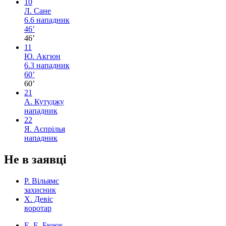
10
Л. Сане
6.6
нападник
46’
46’
11
Ю. Акгюн
6.3
нападник
60’
60’
21
А. Кутуджу
нападник
22
Я. Аспрілья
нападник
Не в заявці
Р. Вільямс
захисник
Х. Девіс
воротар
Е. Е. Бююк