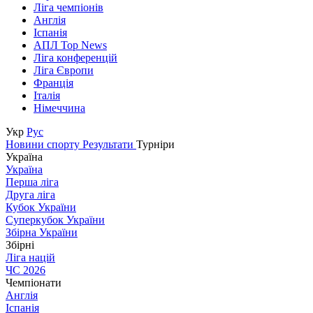
Ліга чемпіонів
Англія
Іспанія
АПЛ Top News
Ліга конференцій
Ліга Європи
Франція
Італія
Німеччина
Укр
Рус
Новини спорту
Результати
Турніри
Україна
Україна
Перша ліга
Друга ліга
Кубок України
Суперкубок України
Збірна України
Збірні
Ліга націй
ЧС 2026
Чемпіонати
Англія
Іспанія