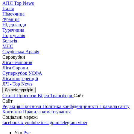
АПЛ Top News
Італія
Німеччина
Франція
Нідерланди
Туреччина
Португалія
Бельгія
МЛС
Саудівська Аравія
Єврокубки
Ліга чемпіонів
Ліга Європи
Суперкубок УЄФА
Ліга конференцій
ЛЧ - Top News
До всіх турнірів
Статті
Прогнози
Відео
Трансфери
Сайт
Сайт
Редакція
Прогнози
Політика конфіденційності
Правила сайту
Контакти
Правила коментування
Соціальні мережі
facebook
x
youtube
instagram
telegram
viber
Укр
Рус