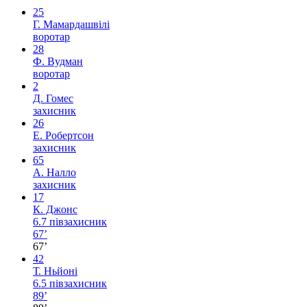
25
Г. Мамардашвілі
воротар
28
Ф. Вудман
воротар
2
Д. Гомес
захисник
26
Е. Робертсон
захисник
65
А. Налло
захисник
17
К. Джонс
6.7
півзахисник
67’
67’
42
Т. Ньйоні
6.5
півзахисник
89’