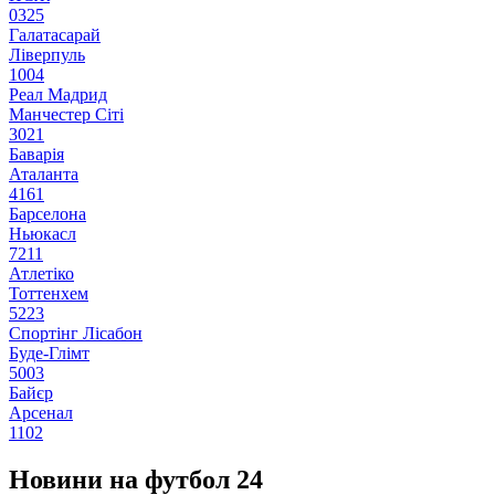
0
3
2
5
Галатасарай
Ліверпуль
1
0
0
4
Реал Мадрид
Манчестер Сіті
3
0
2
1
Баварія
Аталанта
4
1
6
1
Барселона
Ньюкасл
7
2
1
1
Атлетіко
Тоттенхем
5
2
2
3
Спортінг Лісабон
Буде-Глімт
5
0
0
3
Байєр
Арсенал
1
1
0
2
Новини на футбол 24