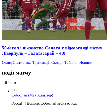
50-й гол і піжонство Салаха у відеоогляді матчу
Ліверпуль – Галатасарай – 4:0
Огляд
Статистика
Трансляція
Склади
Таблиця
Новини
події матчу
1-й тайм
25 ’
Собослай
(Мак Аллістер)
Гооол!!!! Домінік Собослай забиває гол.