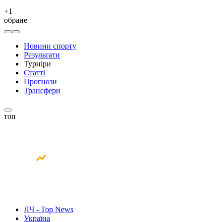
+
1
обране
Новини спорту
Результати
Турніри
Статті
Прогнози
Трансфери
топ
ЛЧ - Top News
Україна