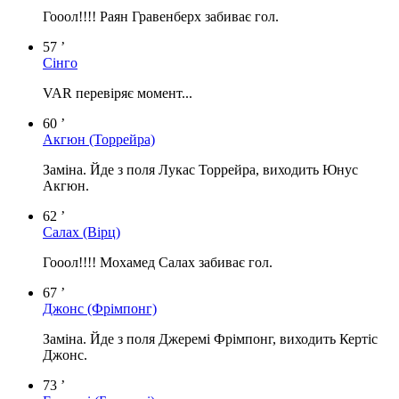
Гооол!!!! Раян Гравенберх забиває гол.
57 ’
Сінго
VAR перевіряє момент...
60 ’
Акгюн
(Торрейра)
Заміна. Йде з поля Лукас Торрейра, виходить Юнус
Акгюн.
62 ’
Салах
(Вірц)
Гооол!!!! Мохамед Салах забиває гол.
67 ’
Джонс
(Фрімпонг)
Заміна. Йде з поля Джеремі Фрімпонг, виходить Кертіс
Джонс.
73 ’