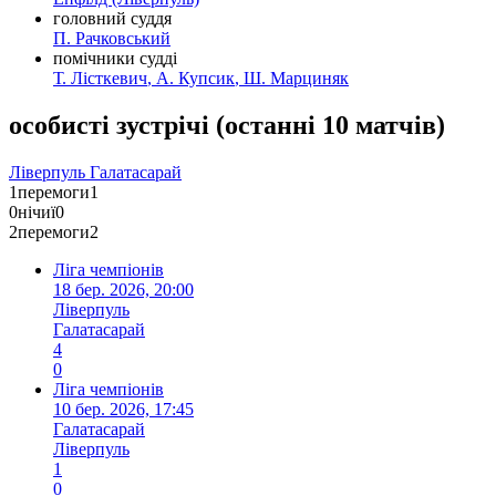
головний суддя
П. Рачковський
помічники судді
Т. Лісткевич
,
А. Купсик
,
Ш. Марциняк
особисті зустрічі
(
останні 10 матчів
)
Ліверпуль
Галатасарай
1
перемоги
1
0
нічиї
0
2
перемоги
2
Ліга чемпіонів
18 бер. 2026, 20:00
Ліверпуль
Галатасарай
4
0
Ліга чемпіонів
10 бер. 2026, 17:45
Галатасарай
Ліверпуль
1
0