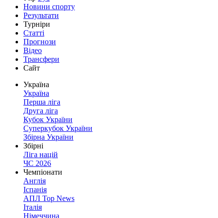
Новини спорту
Результати
Турніри
Статті
Прогнози
Відео
Трансфери
Сайт
Україна
Україна
Перша ліга
Друга ліга
Кубок України
Суперкубок України
Збірна України
Збірні
Ліга націй
ЧС 2026
Чемпіонати
Англія
Іспанія
АПЛ Top News
Італія
Німеччина