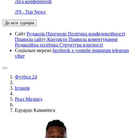
Ліга конференцій
ЛЧ - Top News
До всіх турнірів
Сайт
Редакція
Прогнози
Політика конфіденційності
Правила сайту
Контакти
Правила коментування
Редакційна політика
Структура власності
Соціальні мережі
facebook
x
youtube
instagram
telegram
viber
Футбол 24
Іспанія
Реал Мадрид
Едуардо Камавінга