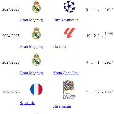
2024/2025
9
-
-
3
-
494
ʼ
Реал Мадрид
Ліга чемпіонів
1098
2024/2025
19
1
2
2
-
ʼ
Реал Мадрид
Ла Ліга
2024/2025
4
1
-
1
-
292
ʼ
Реал Мадрид
Копа Дель Рей
2024/2025
5
1
1
2
-
198
ʼ
Франція
Ліга націй