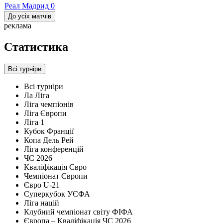
Реал Мадрид
0
До усіх матчів
реклама
Статистика
Всі турніри
Всі турніри
Ла Ліга
Ліга чемпіонів
Ліга Європи
Ліга 1
Кубок Франції
Копа Дель Рей
Ліга конференцій
ЧС 2026
Кваліфікація Євро
Чемпіонат Європи
Євро U-21
Суперкубок УЄФА
Ліга націй
Клубний чемпіонат світу ФІФА
Європа – Кваліфікація ЧС 2026