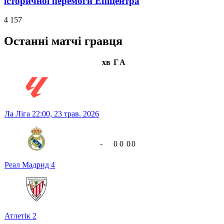
історичної перемоги Епіцентра
4 157
Останні матчі гравця
хв
Г
А
Ла Ліга
22:00,
23 трав. 2026
-
0
0
0
0
Реал Мадрид
4
Атлетік
2