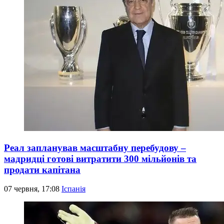
Реал запланував масштабну перебудову –
мадридці готові витратити 300 мільйонів та
продати капітана
07 червня, 17:08
Іспанія