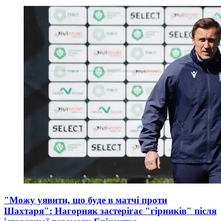
"Можу уявити, що буде в матчі проти
Шахтаря": Нагорняк застерігає "гірників" після