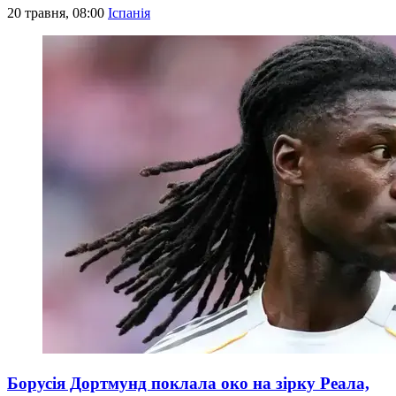
20 травня, 08:00
Іспанія
Борусія Дортмунд поклала око на зірку Реала,