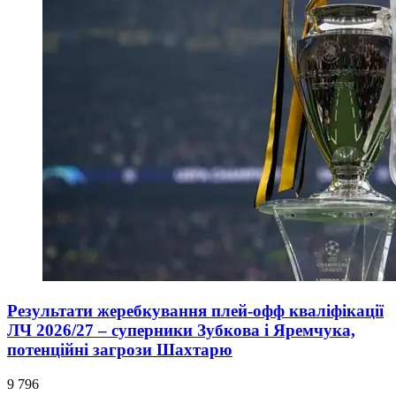
Результати жеребкування плей-офф кваліфікації
ЛЧ 2026/27 – суперники Зубкова і Яремчука,
потенційні загрози Шахтарю
9 796