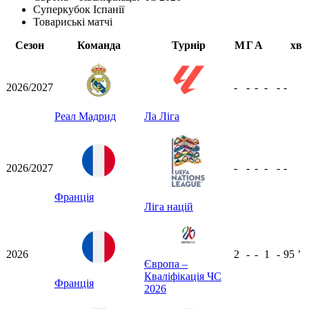
Суперкубок Іспанії
Товариські матчі
Сезон
Команда
Турнір
М
Г
А
хв
2026/2027
-
-
-
-
-
-
Реал Мадрид
Ла Ліга
2026/2027
-
-
-
-
-
-
Франція
Ліга націй
2026
2
-
-
1
-
95
ʼ
Європа –
Кваліфікація ЧС
Франція
2026