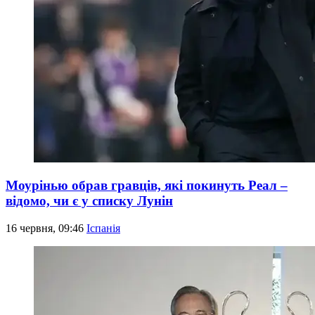
Моурінью обрав гравців, які покинуть Реал –
відомо, чи є у списку Лунін
16 червня, 09:46
Іспанія