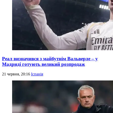
Реал визначився з майбутнім Вальверде – у
Мадриді готують великий розпродаж
21 червня, 20:16
Іспанія