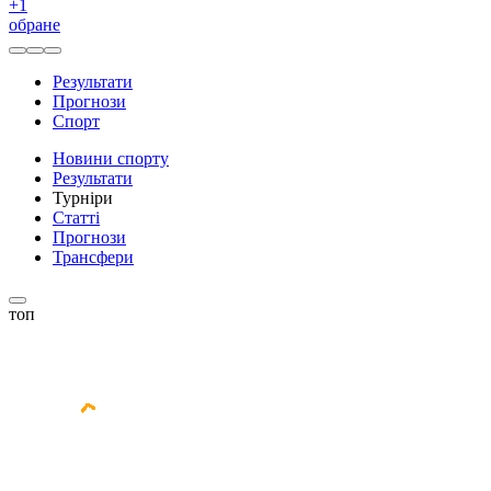
+
1
обране
Результати
Прогнози
Спорт
Новини спорту
Результати
Турніри
Статті
Прогнози
Трансфери
топ