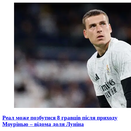
Реал може позбутися 8 гравців після приходу
Моурінью – відома доля Луніна