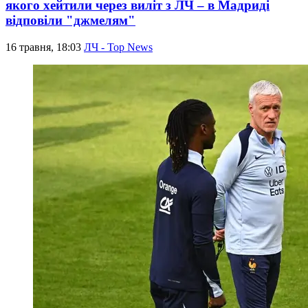
якого хейтили через виліт з ЛЧ – в Мадриді
відповіли "джмелям"
16 травня, 18:03
ЛЧ - Top News