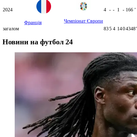
2024
4
-
-
1
-
166
ʼ
Чемпіонат Європи
Франція
загалом
83
5
4
14
0
4348ʼ
Новини на футбол 24