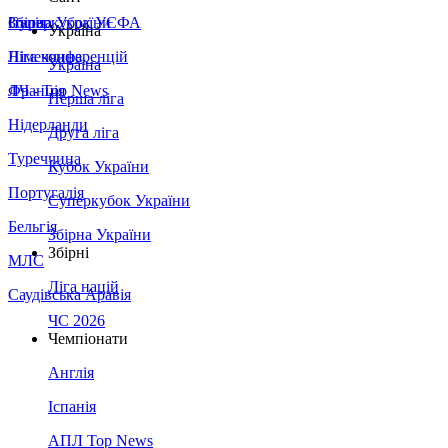
Збірна України
Італія
Суперкубок УЄФА
Україна
Німеччина
Ліга конференцій
Україна
Франція
ЛЧ - Top News
Перша ліга
Нідерланди
Друга ліга
Туреччина
Кубок України
Португалія
Суперкубок України
Бельгія
Збірна України
Збірні
МЛС
Ліга націй
Саудівська Аравія
ЧС 2026
Чемпіонати
Англія
Іспанія
АПЛ Top News