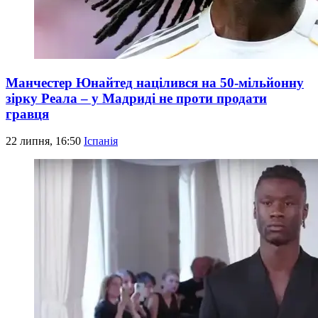
Манчестер Юнайтед націлився на 50-мільйонну
зірку Реала – у Мадриді не проти продати
гравця
22 липня, 16:50
Іспанія