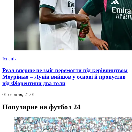
Іспанія
Реал вперше не зміг перемогти під керівництвом
Моурінью – Лунін вийшов у основі й пропустив
від Фіорентини два голи
01 серпня, 21:01
Популярне на футбол 24