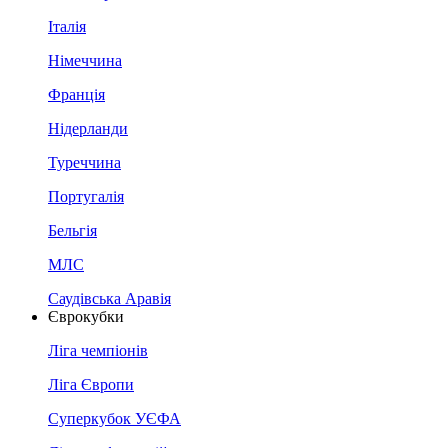
Італія
Німеччина
Франція
Нідерланди
Туреччина
Португалія
Бельгія
МЛС
Саудівська Аравія
Єврокубки
Ліга чемпіонів
Ліга Європи
Суперкубок УЄФА