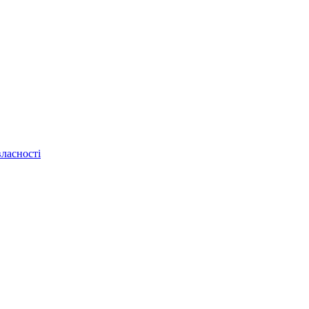
ласності