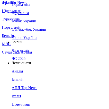
Франція
ЛЧ - Top News
Перша ліга
Нідерланди
Друга ліга
Туреччина
Кубок України
Португалія
Суперкубок України
Бельгія
Збірна України
Збірні
МЛС
Ліга націй
Саудівська Аравія
ЧС 2026
Чемпіонати
Англія
Іспанія
АПЛ Top News
Італія
Німеччина