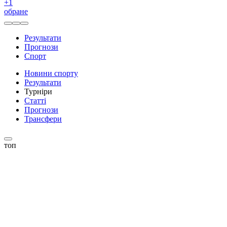
+
1
обране
Результати
Прогнози
Спорт
Новини спорту
Результати
Турніри
Статті
Прогнози
Трансфери
топ