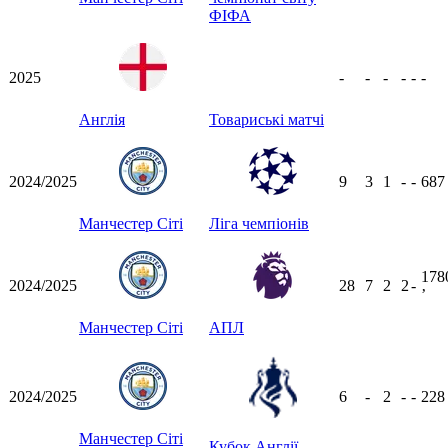
ФІФА
2025
-
-
-
-
-
-
Англія
Товариські матчі
2024/2025
9
3
1
-
-
68
Манчестер Сіті
Ліга чемпіонів
178
2024/2025
28
7
2
2
-
ʼ
Манчестер Сіті
АПЛ
2024/2025
6
-
2
-
-
22
Манчестер Сіті
Кубок Англії