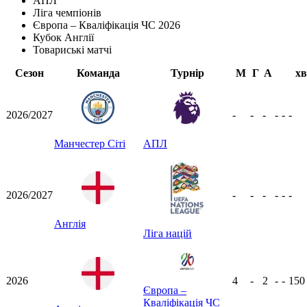
АПЛ
Ліга чемпіонів
Європа – Кваліфікація ЧС 2026
Кубок Англії
Товариські матчі
Сезон
Команда
Турнір
М
Г
А
хв
2026/2027
-
-
-
-
-
-
Манчестер Сіті
АПЛ
2026/2027
-
-
-
-
-
-
Англія
Ліга націй
2026
4
-
2
-
-
15
Європа –
Кваліфікація ЧС