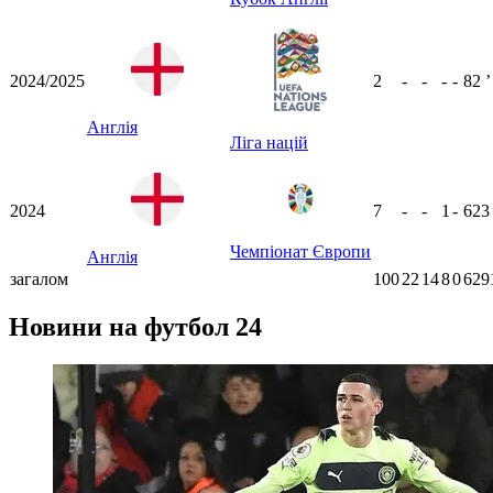
2024/2025
2
-
-
-
-
82
ʼ
Англія
Ліга націй
2024
7
-
-
1
-
62
Чемпіонат Європи
Англія
загалом
100
22
14
8
0
629
Новини на футбол 24