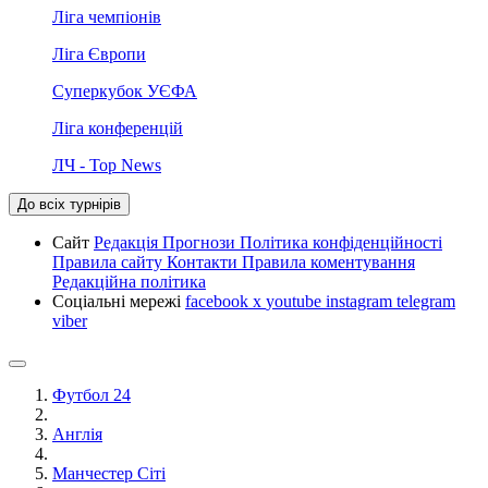
Ліга чемпіонів
Ліга Європи
Суперкубок УЄФА
Ліга конференцій
ЛЧ - Top News
До всіх турнірів
Сайт
Редакція
Прогнози
Політика конфіденційності
Правила сайту
Контакти
Правила коментування
Редакційна політика
Соціальні мережі
facebook
x
youtube
instagram
telegram
viber
Футбол 24
Англія
Манчестер Сіті