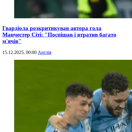
Гвардіола розкритикував автора гола
Манчестер Сіті: "Поспішав і втратив багато
м'ячів"
15.12.2025, 00:00
Англія