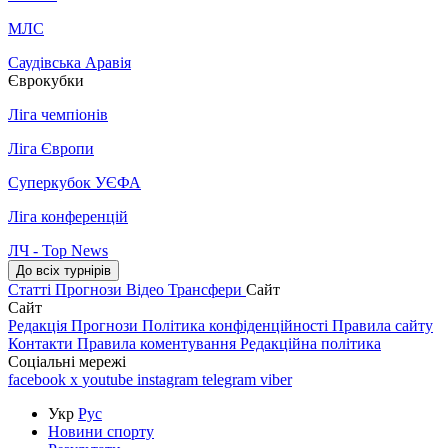
МЛС
Саудівська Аравія
Єврокубки
Ліга чемпіонів
Ліга Європи
Суперкубок УЄФА
Ліга конференцій
ЛЧ - Top News
До всіх турнірів
Статті
Прогнози
Відео
Трансфери
Сайт
Сайт
Редакція
Прогнози
Політика конфіденційності
Правила сайту
Контакти
Правила коментування
Редакційна політика
Соціальні мережі
facebook
x
youtube
instagram
telegram
viber
Укр
Рус
Новини спорту