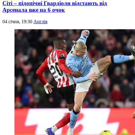
Сіті – підопічні Гвардіоли відстають від
Арсенала вже на 6 очок
04 січня, 19:30
Англія