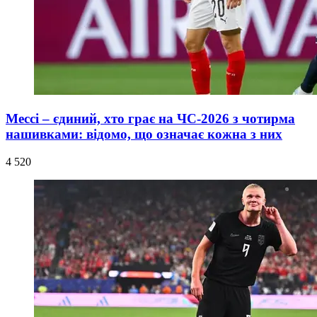
Мессі – єдиний, хто грає на ЧС-2026 з чотирма
нашивками: відомо, що означає кожна з них
4 520