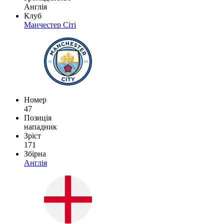
Англія
Клуб
Манчестер Сіті
Номер
47
Позиція
нападник
Зріст
171
Збірна
Англія