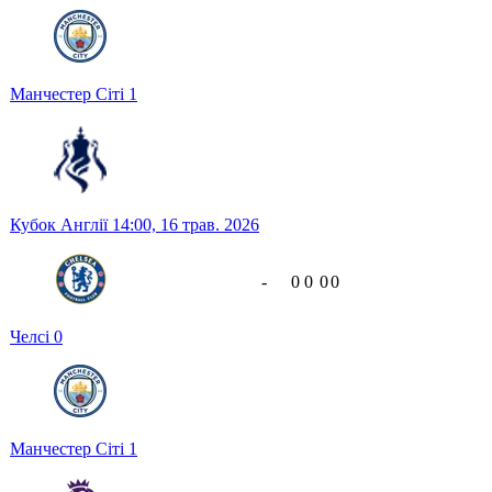
Манчестер Сіті
1
Кубок Англії
14:00,
16 трав. 2026
-
0
0
0
0
Челсі
0
Манчестер Сіті
1