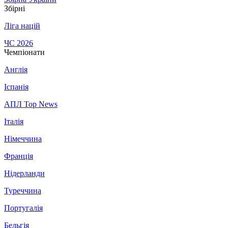
Збірні
Ліга націй
ЧС 2026
Чемпіонати
Англія
Іспанія
АПЛ Top News
Італія
Німеччина
Франція
Нідерланди
Туреччина
Португалія
Бельгія