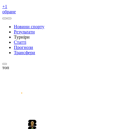
+
1
обране
Новини спорту
Результати
Турніри
Статті
Прогнози
Трансфери
топ