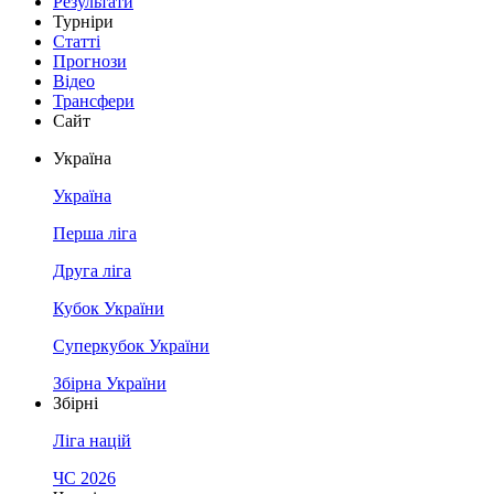
Результати
Турніри
Статті
Прогнози
Відео
Трансфери
Сайт
Україна
Україна
Перша ліга
Друга ліга
Кубок України
Суперкубок України
Збірна України
Збірні
Ліга націй
ЧС 2026