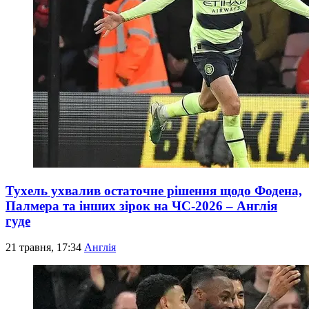
Тухель ухвалив остаточне рішення щодо Фодена,
Палмера та інших зірок на ЧС-2026 – Англія
гуде
21 травня, 17:34
Англія