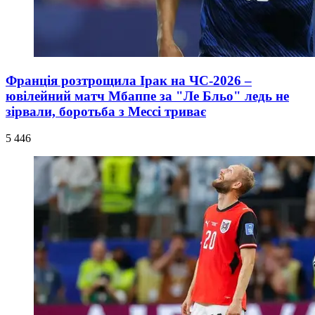
Франція розтрощила Ірак на ЧС-2026 –
ювілейний матч Мбаппе за "Ле Бльо" ледь не
зірвали, боротьба з Мессі триває
5 446