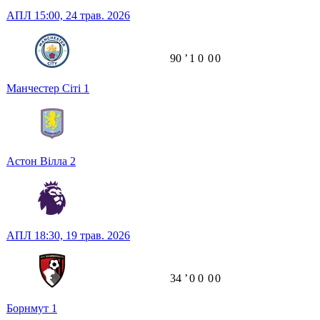
АПЛ
15:00,
24 трав. 2026
90
ʼ
1
0
0
0
Манчестер Сіті
1
Астон Вілла
2
АПЛ
18:30,
19 трав. 2026
34
ʼ
0
0
0
0
Борнмут
1