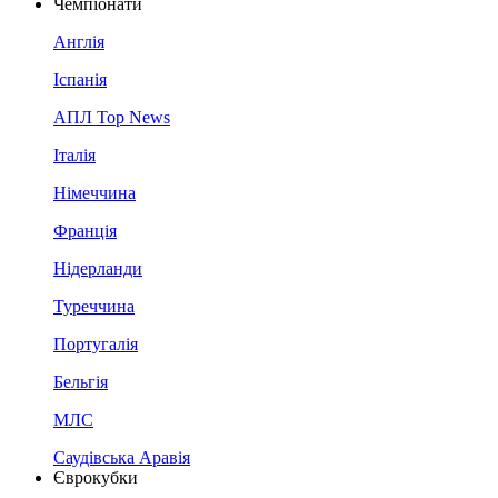
Чемпіонати
Англія
Іспанія
АПЛ Top News
Італія
Німеччина
Франція
Нідерланди
Туреччина
Португалія
Бельгія
МЛС
Саудівська Аравія
Єврокубки