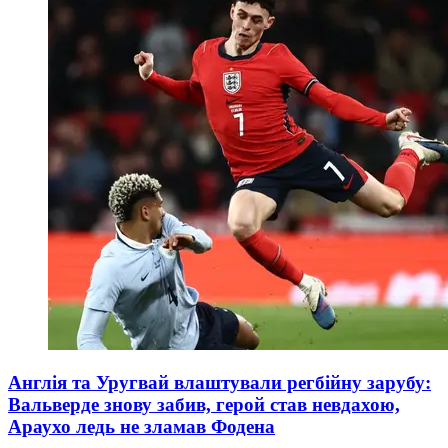
Англія та Уругвай влаштували регбійну зарубу:
Вальверде знову забив, герой став невдахою,
Араухо ледь не зламав Фодена