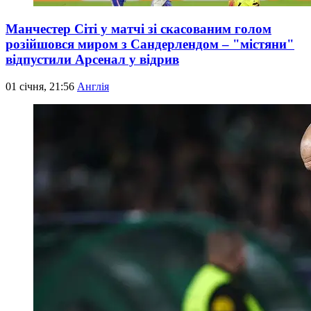
Манчестер Сіті у матчі зі скасованим голом
розійшовся миром з Сандерлендом – "містяни"
відпустили Арсенал у відрив
01 січня, 21:56
Англія