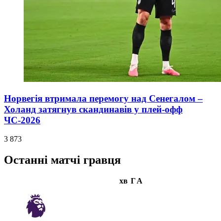
Норвегія втримала перемогу над Сенегалом –
Холанд затягнув скандинавів у плей-офф
ЧС-2026
3 873
Останні матчі гравця
хв
Г
А