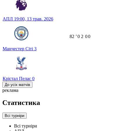
АПЛ
19:00,
13 трав. 2026
82
ʼ
0
2
0
0
Манчестер Сіті
3
Крістал Пелас
0
До усіх матчів
реклама
Статистика
Всі турніри
Всі турніри