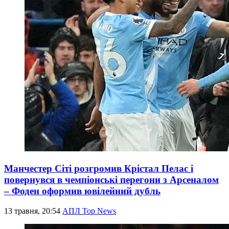
Манчестер Сіті розгромив Крістал Пелас і
повернувся в чемпіонські перегони з Арсеналом
– Фоден оформив ювілейний дубль
13 травня, 20:54
АПЛ Top News